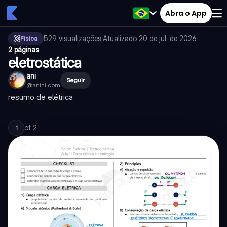
Abra o App
529
visualizações
·
Atualizado
20 de jul. de 2026
·
Física
2 páginas
eletrostática
ani
Seguir
@
anini.com
resumo de elétrica
of
2
1