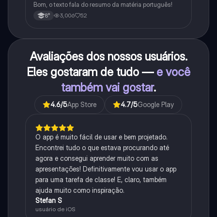
Bom, o texto fala do resumo da matéria português!
3,006
52
8°
Avaliações dos nossos usuários.
Eles gostaram de tudo —
e você
também vai gostar
.
4.6
/5
App Store
4.7
/5
Google Play
O app é muito fácil de usar e bem projetado.
Encontrei tudo o que estava procurando até
agora e consegui aprender muito com as
apresentações! Definitivamente vou usar o app
para uma tarefa de classe! E, claro, também
ajuda muito como inspiração.
Stefan S
usuário de iOS