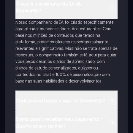
O que é o assistente de IA da
Knowunity?
Nosso companheiro de IA foi criado especificamente
para atender às necessidades dos estudantes. Com
base nos milhões de conteúdos que temos na
plataforma, podemos oferecer respostas realmente
relevantes e significativas. Mas não se trata apenas de
respostas, o companheiro também está aqui para guiar
você pelos desafios diários de aprendizado, com
planos de estudo personalizados, quizzes ou
conteúdos no chat e 100% de personalização com
base nas suas habilidades e desenvolvimentos.
Onde posso baixar o app da Knowunity?
Pode descarregar a aplicação na Google Play Store e
Como posso receber meu pagamento?
na Apple App Store.
Quanto posso ganhar?