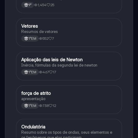
1,454
25
9°
Vetores
Física
Resumos de vetores
552
7
1°EM
Aplicação das leis de Newton
Física
Inércia, fórmulas da segunda lei de newton
467
17
1°EM
força de atrito
Física
apresentação
738
12
1°EM
Ondulatória
Física
Resumo sobre os tipos de ondas, seus elementos e
os fenômenos que elas participam