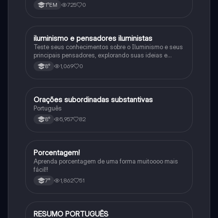
procariontes.
725
0
1°EM
iluminismo e pensadores iluministas
História
Teste seus conhecimentos sobre o Iluminismo e seus
principais pensadores, explorando suas ideias e
impacto histórico.
1,069
0
8°
Orações subordinadas substantivas
Português
Português
5,957
82
8°
Porcentagem!
Matematica
Aprenda porcentagem de uma forma muitoooo mais
fácil!!
1,862
51
7°
RESUMO PORTUGUÊS
Português