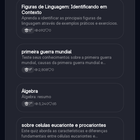
F
Figuras de Linguagem: Identificando em
Português
Contexto
Aprenda a identificar as principais figuras de
linguagem através de exemplos práticos e exercícios.
692
0
8°
primeira guerra mundial
História
Teste seus conhecimentos sobre a primeira guerra
mundial, causas da primeira guerra mundial e
consequências da Primeira Guerra Mundial, fases da
2,808
0
9°
primeira guerra mundial
Álgebra
Matematica
Álgebra: resumo
3,240
65
7°
sobre celulas eucarionte e procariontes
Biologia
Este quiz aborda as características e diferenças
fundamentais entre células eucariontes e