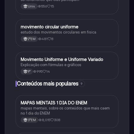
556
15
Univ.
movimento circular uniforme
Física
estudo dos movimentos circulares em fisica
481
8
2°EM
Movimento Uniforme e Uniforme Variado
Física
Explicação com fórmulas e gráficos
995
14
9°
Conteúdos mais populares
9
MAPAS MENTAIS 1 DIA DO ENEM
Português
mapas mentais, sobre os conteúdos que mais caem
no 1 dia do ENEM
8,015
308
3°EM