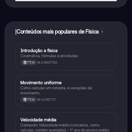
Sim, tem acesso gratuito ao conteúdo da aplicação e
ao nosso companheiro de IA. Para desbloquear
determinadas funcionalidades da aplicação, pode
adquirir o Knowunity Pro.
Conteúdos mais populares de Física
9
Introdução a física
Física
Cinemática, fórmulas e atividades
2,883
56
1°EM
Movimento uniforme
Física
Como calcular um instante, e variações de
movimento.
1,678
77
1°EM
Velocidade média
Física
Conteudo: Velocidade média (conceitos, como
calcular, contém exemplos) - 1° ano do ensino médio