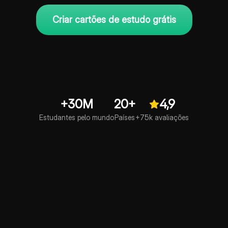
Criar cartões de estudo grátis
+30M
20+
4,9
Estudantes pelo mundo
Países
+75k avaliações