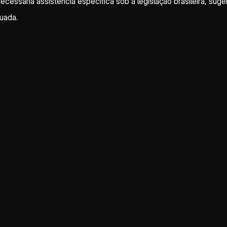
necessária assistência específica sob a legislação brasileira, s
uada.