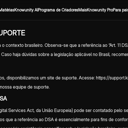
Matérias
Knowunity AI
Programa de Criadores
Mais
Knowunity Pro
Para pai
UPORTE
o contexto brasileiro. Observa-se que a referência ao “Art. 11 DS
a. Caso haja dúvidas sobre a legislação aplicável no Brasil, recom
os, disponibilizamos um site de suporte. Acesse: https://support
nossa equipe de suporte.
DSA
gital Services Act, da União Europeia) pode ser contatado pelo
os que a referência ao DSA é essencialmente para fins de confo