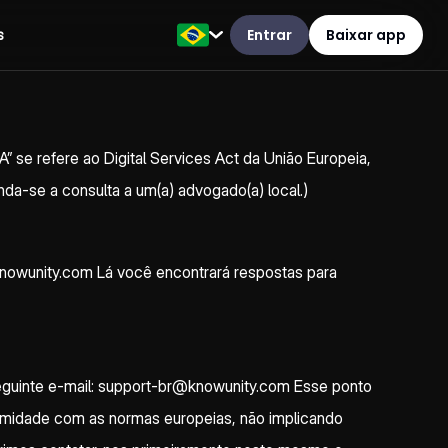
Entrar
Baixar app
s
A” se refere ao Digital Services Act da União Europeia,
enda-se a consulta a um(a) advogado(a) local.)
.knowunity.com Lá você encontrará respostas para
 seguinte e-mail: support-br@knowunity.com Esse ponto
rmidade com as normas europeias, não implicando