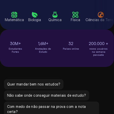
Matemática
Biologia
Química
Física
Ciências da
30M+
1,6M+
32
200.000 +
Estudantes
Anotações de
Países online
novos usuários
Fortes
Estudo
na semana
passada
Quer mandar bem nos estudos?
Não sabe onde conseguir materiais de estudo?
Com medo de não passar na prova com a nota
certa?