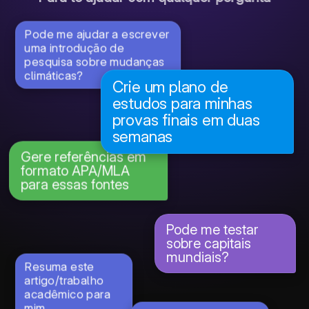
Pode me ajudar a escrever
uma introdução de
pesquisa sobre mudanças
climáticas?
Crie um plano de
estudos para minhas
provas finais em duas
semanas
Gere referências em
formato APA/MLA
para essas fontes
Pode me testar
sobre capitais
mundiais?
Resuma este
artigo/trabalho
acadêmico para
mim