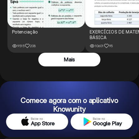
Potenciação
EXERCÍCIOS DE MATE
BÁSICA
9515
208
10601
95
Mais
Comece agora com o aplicativo
Knowunity
Baixe no
Baixe no
App Store
Google Play