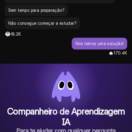
Sem tempo para preparação?
Não consegue começar a estudar?
😂
18.2K
Nós temos uma solução!
🔥
170.4K
Companheiro de Aprendizagem
IA
Para te ajudar com qualquer pergunta