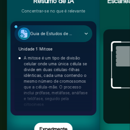
Resumo de IA
Escanea
Concentrar-se no que é relevante
Guia de Estudos de Biologia
Unidade 1: Mitose
A mitose é um tipo de divisão
celular onde uma única célula se
divide em duas células-filhas
idênticas, cada uma contendo o
mesmo número de cromossomos
que a célula-mãe. O processo
inclui prófase, metáfase, anáfase
e telófase, seguido pela
citocinese.
Experimente