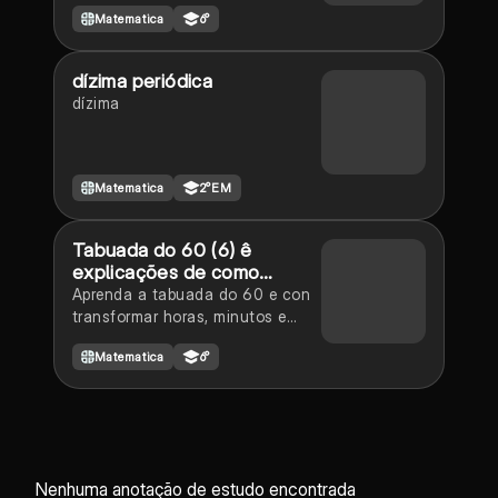
Matematica
6°
dízima periódica
dízima
Matematica
2°EM
Tabuada do 60 (6) ê
explicações de como
transformar horas minutos
Aprenda a tabuada do 60 e con
segundos etc
transformar horas, minutos e
segundos
Matematica
6°
Nenhuma anotação de estudo encontrada