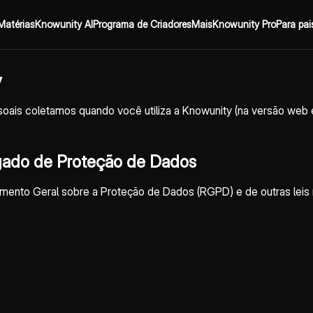
Matérias
Knowunity AI
Programa de Criadores
Mais
Knowunity Pro
Para pai
y
oais coletamos quando você utiliza a Knowunity (na versão web 
egado de Proteção de Dados
lamento Geral sobre a Proteção de Dados (RGPD) e de outras lei