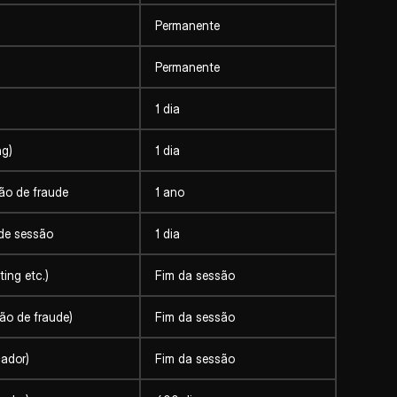
Permanente
Permanente
1 dia
g)
1 dia
ão de fraude
1 ano
de sessão
1 dia
ing etc.)
Fim da sessão
o de fraude)
Fim da sessão
ador)
Fim da sessão