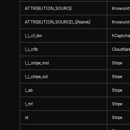
ATTRIBUTION_SOURCE
Knowunit
ATTRIBUTION_SOURCE\_\[Name\]
Knowunit
\_\_cf_bm
hCaptcha
\_\_cflb
Cloudflar
\_\_stripe_mid
Stripe
\_\_stripe_sid
Stripe
\_ab
Stripe
\_mf
Stripe
id
Stripe