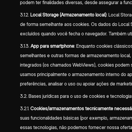
podem ter finalidades diversas, desde assegurar a func
3.1.2.
Local Storage (Armazenamento local)
: Local Sto
de forma semelhante aos cookies. Os dados do Local
excluídos quando você fecha o navegador. Também util
3.1.3.
App para smartphone
: Enquanto cookies clássic
semelhantes e outras formas de armazenamento local
integrados (os chamados WebViews), cookies podem ser 
usamos principalmente o armazenamento interno do app e
preferências, analisar o uso ou apoiar ações de marketi
3.2. Bases jurídicas para o uso de cookies e tecnologia
3.2.1.
Cookies/armazenamentos tecnicamente necessário
suas funcionalidades básicas (por exemplo, armazenament
essas tecnologias, não podemos fornecer nossa oferta