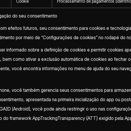
Cookie
Processamento de pagamentos (identific
ogação do seu consentimento
 efeitos futuros, seu consentimento para cookies e tecnologias
imento por meio de “Configurações de cookies” no rodapé do no
er informado sobre a definição de cookies e permitir cookies ap
, bem como ativar a exclusão automática de cookies ao fechar o
mente, você encontra informações no menu de ajuda do seu naveg
phone, você também gerencia seus consentimentos para armazen
entimento, apresentada na primeira inicialização do app ou post
 GAID (Android), você pode ainda restringir o uso nas configuraç
o do framework AppTrackingTransparency (ATT) exigido pela App