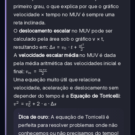
t
primeiro grau, o que explica por que o gráfico
velocidade × tempo no MUV é sempre uma
reta inclinada.
O
deslocamento escalar
no MUV pode ser
calculado pela área sob o gráfico v × t,
2
\Delta s =
resultando em:
Δ
=
⋅
+
a
t
s
v
t
0
2
v_0 \cdot
A
velocidade escalar média
no MUV é dada
t +
pela média aritmética das velocidades inicial e
\frac{at^2}
+
{2}
v_m =
=
v
v
final:
0
v
m
2
\frac{v_0
Uma equação muito útil que relaciona
+ v}{2}
velocidade, aceleração e deslocamento sem
depender do tempo é a
Equação de Torricelli
:
2
2
v^2 =
=
+
2
⋅
⋅
Δ
v
v
a
s
0
v_0^2
+ 2
Dica de ouro
: A equação de Torricelli é
\cdot
perfeita para resolver problemas onde não
a
conhecemos ou não precisamos do tempo!
\cdot