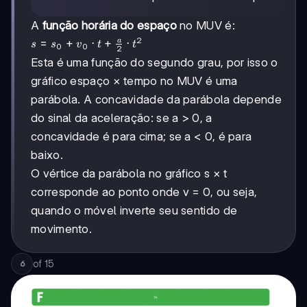
\Delta
s
A
função horária do espaço
no MUV é:
2
s = s_0
=
+
⋅
+
⋅
a
s
s
v
t
t
0
0
2
+ v_0
Esta é uma função do segundo grau, por isso o
\cdot t
gráfico espaço × tempo no MUV é uma
+
\frac{a}
parábola. A concavidade da parábola depende
{2}
do sinal da aceleração: se a > 0, a
\cdot
concavidade é para cima; se a < 0, é para
t^2
baixo.
O vértice da parábola no gráfico s × t
corresponde ao ponto onde v = 0, ou seja,
quando o móvel inverte seu sentido de
movimento.
of
15
6