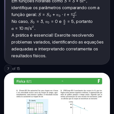
S =
=
3
+
5
Em funções horárias como
,
S
t
3 +
identifique os parâmetros comparando com a
5t^2
2
⋅
S =
função geral:
=
+
⋅
+
a
t
S
S
v
t
0
0
2
S_0 +
S_0
=
3
v_0
=
0
\frac{a}
=
5
a
No caso,
,
e
, portanto
S
v
0
0
2
v_0
= 3
= 0
{2} = 5
2
a = 10
=
10
m/s
.
a
\cdot t
\text{
+
A prática é essencial! Exercite resolvendo
m/s}^2
\frac{a
problemas variados, identificando as equações
\cdot
adequadas e interpretando corretamente os
t^2}
{2}
resultados físicos.
of
15
7