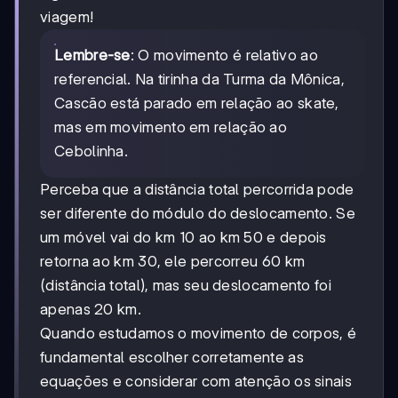
t_{total}} =
viagem!
\frac{400
\text{ km}}
Lembre-se
: O movimento é relativo ao
{5 \text{
referencial. Na tirinha da Turma da Mônica,
h}} = 80
Cascão está parado em relação ao skate,
\text{
km/h}
mas em movimento em relação ao
Cebolinha.
Perceba que a distância total percorrida pode
ser diferente do módulo do deslocamento. Se
um móvel vai do km 10 ao km 50 e depois
retorna ao km 30, ele percorreu 60 km
(distância total), mas seu deslocamento foi
apenas 20 km.
Quando estudamos o movimento de corpos, é
fundamental escolher corretamente as
equações e considerar com atenção os sinais