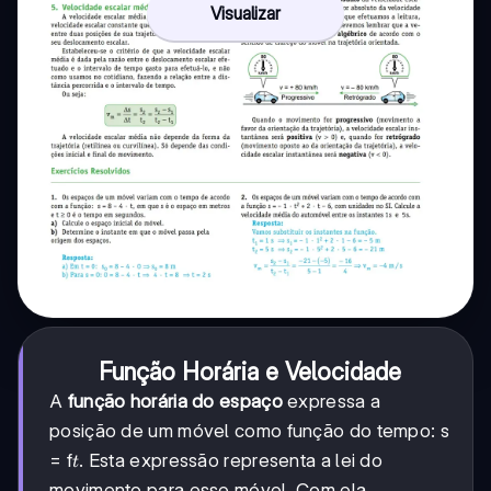
Visualizar
Função Horária e Velocidade
A
função horária do espaço
expressa a
posição de um móvel como função do tempo: s
t
= f
. Esta expressão representa a lei do
t
movimento para esse móvel. Com ela,