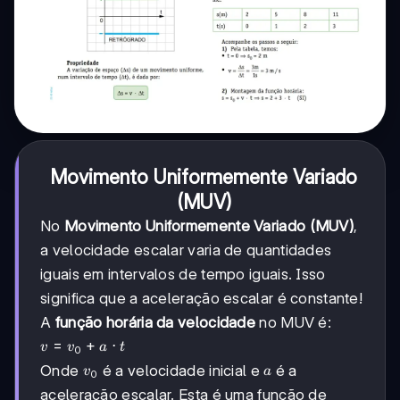
Movimento Uniformemente Variado
(MUV)
No
Movimento Uniformemente Variado (MUV)
,
a velocidade escalar varia de quantidades
iguais em intervalos de tempo iguais. Isso
significa que a aceleração escalar é constante!
A
função horária da velocidade
no MUV é:
v =
=
+
⋅
v
v
a
t
0
v_0
v_0
a
Onde
é a velocidade inicial e
é a
v
a
0
+ a
aceleração escalar. Esta é uma função de
\cdot