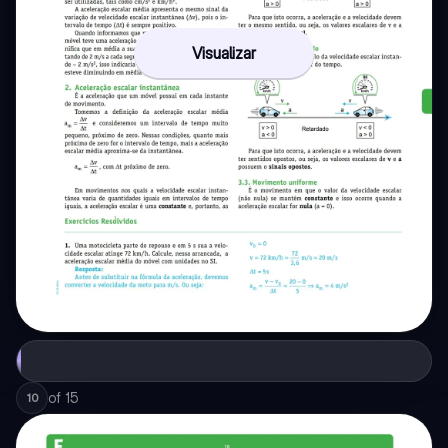
Visualizar
of
15
10