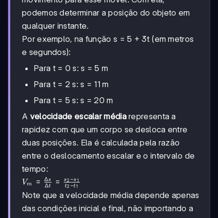
podemos determinar a posição do objeto em
qualquer instante.
Por exemplo, na função s = 5 + 3t (em metros
e segundos):
Para t = 0 s: s = 5 m
Para t = 2 s: s = 11 m
Para t = 5 s: s = 20 m
A
velocidade escalar média
representa a
rapidez com que um corpo se desloca entre
duas posições. Ela é calculada pela razão
entre o deslocamento escalar e o intervalo de
tempo:
−
Δ
V_m =
=
=
s
s
s
2
1
V
m
Δ
−
t
t
t
2
1
\frac{\Delta
Note que a velocidade média depende apenas
s}{\Delta t}
das condições inicial e final, não importando a
= \frac{s_2