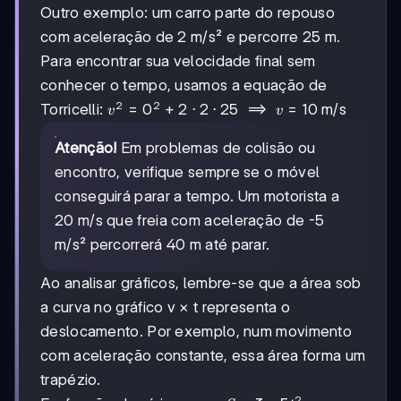
a =
= v_0
Outro exemplo: um carro parte do repouso
-2,5
\cdot t +
com aceleração de 2 m/s² e percorre 25 m.
\text{
\frac{a
m/s}^2
\cdot
Para encontrar sua velocidade final sem
t^2}{2} =
conhecer o tempo, usamos a equação de
25 \cdot
2
2
v^2 =
=
0
+
2
⋅
2
⋅
25
⟹
=
10
m/s
Torricelli:
10 +
v
v
0^2 + 2
\frac{-2,5
\cdot 2
Atenção!
Em problemas de colisão ou
\cdot
\cdot
10^2}{2}
encontro, verifique sempre se o móvel
25
= 125
conseguirá parar a tempo. Um motorista a
\implies
\text{ m}
v = 10
20 m/s que freia com aceleração de -5
\text{
m/s² percorrerá 40 m até parar.
m/s}
Ao analisar gráficos, lembre-se que a área sob
a curva no gráfico v × t representa o
deslocamento. Por exemplo, num movimento
com aceleração constante, essa área forma um
trapézio.
2