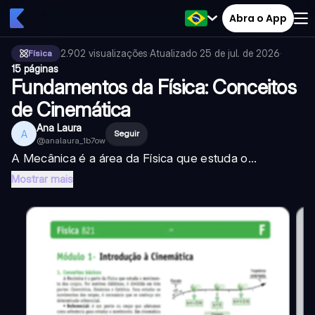
Abra o App
2.902
visualizações
·
Atualizado
25 de jul. de 2026
·
Física
15 páginas
Fundamentos da Física: Conceitos
de Cinemática
Ana Laura
A
Seguir
@
analaura_1b7ow
A Mecânica é a área da Física que estuda o...
Mostrar mais