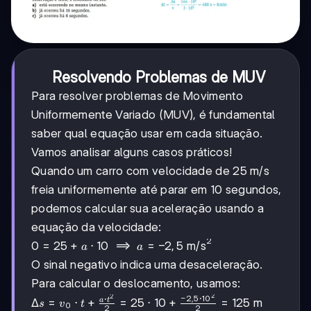
Resolvendo Problemas de MUV
Para resolver problemas de Movimento
Uniformemente Variado (MUV), é fundamental
saber qual equação usar em cada situação.
Vamos analisar alguns casos práticos!
Quando um carro com velocidade de 25 m/s
freia uniformemente até parar em 10 segundos,
podemos calcular sua aceleração usando a
equação da velocidade:
2
0 = 25
0
=
25
+
⋅
10
⟹
=
−
2
,
5
m/s
a
a
+ a
O sinal negativo indica uma desaceleração.
\cdot
Para calcular o deslocamento, usamos:
10
2
2
−
2
,
5
⋅
1
0
⋅
\implies
\Delta s
Δ
=
⋅
+
=
25
⋅
10
+
=
125
m
a
t
s
v
t
0
2
2