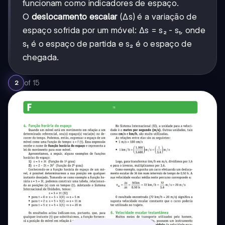
funcionam como indicadores de espaço.
O
deslocamento escalar
(Δs) é a variação de
espaço sofrida por um móvel: Δs = s₂ - s₁, onde
s₁ é o espaço de partida e s₂ é o espaço de
chegada.
of
15
2