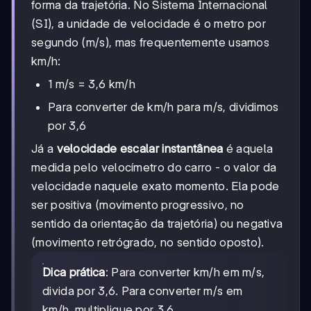
- s_1}{t_2 -
forma da trajetória. No Sistema Internacional
t_1}
(SI), a unidade de velocidade é o metro por
segundo (m/s), mas frequentemente usamos
km/h:
1 m/s = 3,6 km/h
Para converter de km/h para m/s, dividimos
por 3,6
Já a
velocidade escalar instantânea
é aquela
medida pelo velocímetro do carro - o valor da
velocidade naquele exato momento. Ela pode
ser positiva (movimento progressivo, no
sentido da orientação da trajetória) ou negativa
(movimento retrógrado, no sentido oposto).
Dica prática
: Para converter km/h em m/s,
divida por 3,6. Para converter m/s em
km/h, multiplique por 3,6.