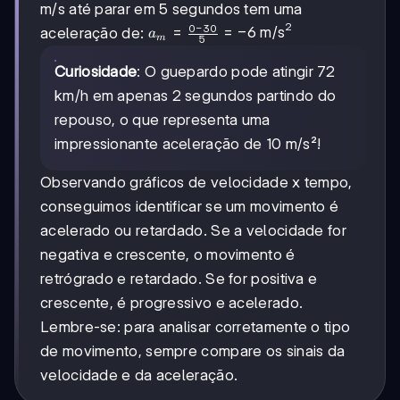
m/s até parar em 5 segundos tem uma
2
0
−
30
a_m =
=
=
−
6
m/s
aceleração de:
a
m
5
\frac{0
- 30}
Curiosidade
: O guepardo pode atingir 72
{5} =
km/h em apenas 2 segundos partindo do
-6
repouso, o que representa uma
\text{
m/s}^2
impressionante aceleração de 10 m/s²!
Observando gráficos de velocidade x tempo,
conseguimos identificar se um movimento é
acelerado ou retardado. Se a velocidade for
negativa e crescente, o movimento é
retrógrado e retardado. Se for positiva e
crescente, é progressivo e acelerado.
Lembre-se: para analisar corretamente o tipo
de movimento, sempre compare os sinais da
velocidade e da aceleração.