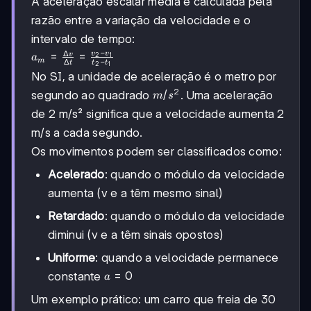
A aceleração escalar média é calculada pela
razão entre a variação da velocidade e o
intervalo de tempo:
−
Δ
a_m =
=
=
v
v
v
2
1
a
m
Δ
−
t
t
t
2
1
\frac{\Delta
No SI, a unidade de aceleração é o metro por
v}{\Delta t}
2
m/s²
/
segundo ao quadrado
. Uma aceleração
m
s
= \frac{v_2
- v_1}{t_2 -
de 2 m/s² significa que a velocidade aumenta 2
t_1}
m/s a cada segundo.
Os movimentos podem ser classificados como:
Acelerado
: quando o módulo da velocidade
aumenta (v e a têm mesmo sinal)
Retardado
: quando o módulo da velocidade
diminui (v e a têm sinais opostos)
Uniforme
: quando a velocidade permanece
a
=
0
constante
a
=
Um exemplo prático: um carro que freia de 30
0