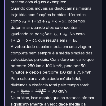
praticar com alguns exemplos:
Quando dois móveis se deslocam na mesma
trajetória com funções horárias diferentes,
s_A
=
1
+
2
s_B
=
6
−
3
como
e
, podemos
s
t
s
t
A
B
= 1
= 6
determinar quando eles se encontram
+
- 3t
s_A
=
igualando as posições:
. No caso,
s
s
2t
A
B
=
1
1
+
2
=
6
−
3
t
=
1
, que resulta em
.
t
t
t
s
s_B
+
=
A velocidade escalar média em uma viagem
2t
1s
completa nem sempre é a média simples das
=
6
velocidades parciais. Considere um carro que
-
percorre 250 km a 100 km/h, para por 30
3t
minutos e depois percorre 150 km a 75 km/h.
Para calcular a velocidade média total,
dividimos a distância total pelo tempo total:
Δ
400
km
s
v_m =
=
=
=
80
km/h
v
t
o
t
a
l
m
Δ
5
h
t
t
o
t
a
l
\frac{\Delta
Na prática, isso mostra que as paradas afetam
s_{total}}
significativamente a velocidade média da
{\Delta