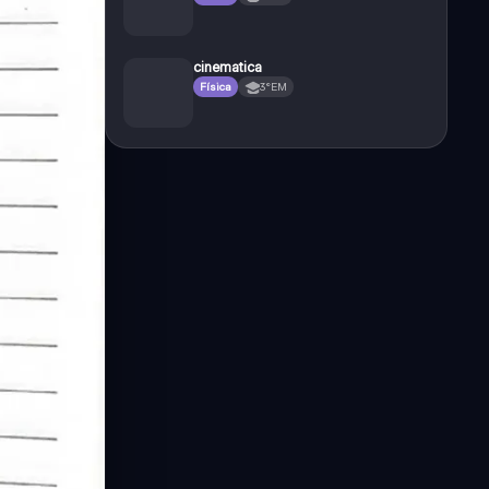
cinematica
Física
3°EM