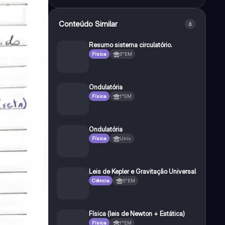
Conteúdo Similar
6
Resumo sistema circulatório.
Física
3°EM
Ondulatória
Física
1°EM
Ondulatória
Física
Univ.
Leis de Kepler e Gravitação Universal
Ciência
3°EM
Física (leis de Newton + Estática)
Física
1°EM