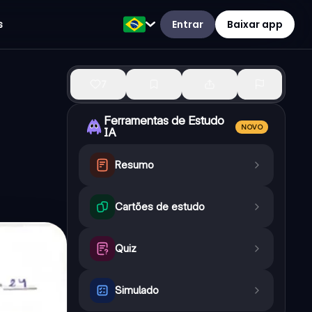
Entrar
Baixar app
s
7
Ferramentas de Estudo
NOVO
IA
Resumo
Cartões de estudo
Quiz
Simulado