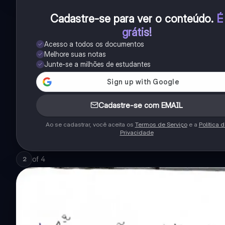
Cadastre-se para ver o conteúdo
.
É
grátis!
Acesso a todos os documentos
Melhore suas notas
Junte-se a milhões de estudantes
Cadastre-se com EMAIL
Ao se cadastrar, você aceita os
Termos de Serviço
e a
Política 
Privacidade
of
4
2