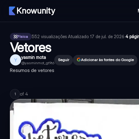
Knowunity
552
visualizações
·
Atualizado
17 de jul. de 2026
·
4 pági
Física
Vetores
yasmin mota
Y
Seguir
Adicionar às fontes do Google
@
yasminmot_gt9t6
Resumos de vetores
of
4
1