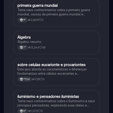
primeira guerra mundial
História
Teste seus conhecimentos sobre a primeira guerra
mundial, causas da primeira guerra mundial e
consequências da Primeira Guerra Mundial, fases da
2,809
0
9°
primeira guerra mundial
Álgebra
Matematica
Álgebra: resumo
3,246
65
7°
sobre celulas eucarionte e procariontes
Biologia
Este quiz aborda as características e diferenças
fundamentais entre células eucariontes e
procariontes.
725
0
1°EM
iluminismo e pensadores iluministas
História
Teste seus conhecimentos sobre o Iluminismo e seus
principais pensadores, explorando suas ideias e
impacto histórico.
1,072
0
8°