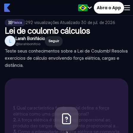
Abra o App
292
visualizações
·
Atualizado
30 de jul. de 2026
Física
Lei de coulomb cálculos
Larah Bonifácio
L
Seguir
@
larahbonifcio
Teste seus conhecimentos sobre a Lei de Coulomb! Resolva
exercícios de cálculo envolvendo força elétrica, cargas e
distância.
1
.
Qual característica fundamental define a força
elétrica como uma grandeza vetorial?
2
.
A força elétrica é diretamente proporcional ao
produto das cargas e inversamente proporcional ao
quadrado da distância entre elas.
3
.
Como a intensidade da força elétrica se comporta