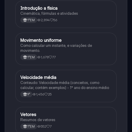
Introdução a física
Física
Cinemática, fórmulas e atividades
2,894
56
1°EM
Movimento uniforme
Física
Como calcular um instante, e variações de
movimento.
1,678
77
1°EM
Velocidade média
Física
Conteudo: Velocidade média (conceitos, como
calcular, contém exemplos) - 1° ano do ensino médio
1,456
25
9°
Vetores
Física
Resumos de vetores
552
7
1°EM