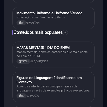
Movimento Uniforme e Uniforme Variado
Física
Explicação com fórmulas e gráficos
995
14
9°
Conteúdos mais populares
9
MAPAS MENTAIS 1 DIA DO ENEM
Português
mapas mentais, sobre os conteúdos que mais caem
no 1 dia do ENEM
8,017
308
3°EM
F
Figuras de Linguagem: Identificando em
Português
Contexto
Aprenda a identificar as principais figuras de
linguagem através de exemplos práticos e exercícios.
692
0
8°