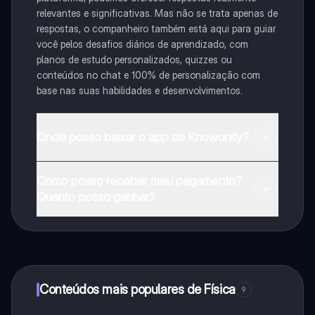
relevantes e significativas. Mas não se trata apenas de
respostas, o companheiro também está aqui para guiar
você pelos desafios diários de aprendizado, com
planos de estudo personalizados, quizzes ou
conteúdos no chat e 100% de personalização com
base nas suas habilidades e desenvolvimentos.
Onde posso baixar o app da Knowunity?
Pode descarregar a aplicação na Google Play Store e
Como posso receber meu pagamento?
na Apple App Store.
Quanto posso ganhar?
Sim, tem acesso gratuito ao conteúdo da aplicação e
ao nosso companheiro de IA. Para desbloquear
determinadas funcionalidades da aplicação, pode
adquirir o Knowunity Pro.
Conteúdos mais populares de Física
9