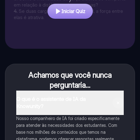
7
em relação à distância entre as cargas?
4
.
Se duas cargas têm o mesmo sinal, a força entre
Iniciar Quiz
elas é atrativa.
Achamos que você nunca
perguntaria...
O que é o assistente de IA da
Knowunity?
Nosso companheiro de IA foi criado especificamente
para atender às necessidades dos estudantes. Com
base nos milhões de conteúdos que temos na
plataforma, podemos oferecer respostas realmente