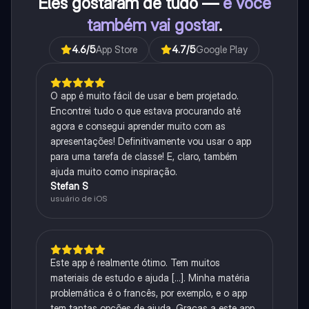
Eles gostaram de tudo —
e você
também vai gostar
.
4.6
/5
App Store
4.7
/5
Google Play
O app é muito fácil de usar e bem projetado.
Encontrei tudo o que estava procurando até
agora e consegui aprender muito com as
apresentações! Definitivamente vou usar o app
para uma tarefa de classe! E, claro, também
ajuda muito como inspiração.
Stefan S
usuário de iOS
Este app é realmente ótimo. Tem muitos
materiais de estudo e ajuda [...]. Minha matéria
problemática é o francês, por exemplo, e o app
tem tantas opções de ajuda. Graças a este app,