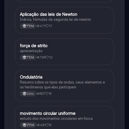
Aplicação das leis de Newton
Física
Inércia, fórmulas da segunda lei de newton
471
17
1°EM
força de atrito
Física
apresentação
738
12
1°EM
Ondulatória
Física
Resumo sobre os tipos de ondas, seus elementos e
os fenômenos que elas participam
557
15
Univ.
movimento circular uniforme
Física
estudo dos movimentos circulares em fisica
481
8
2°EM