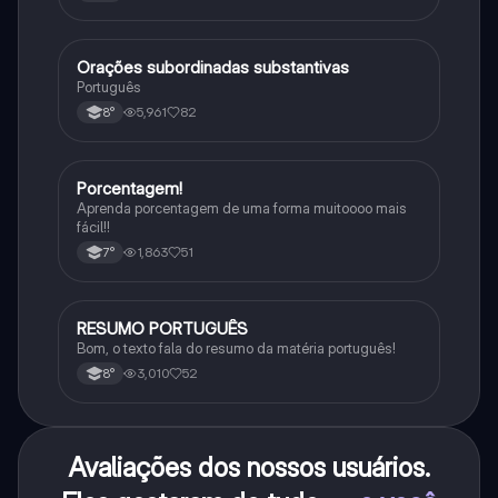
Orações subordinadas substantivas
Português
Português
5,961
82
8°
Porcentagem!
Matematica
Aprenda porcentagem de uma forma muitoooo mais
fácil!!
1,863
51
7°
RESUMO PORTUGUÊS
Português
Bom, o texto fala do resumo da matéria português!
3,010
52
8°
Avaliações dos nossos usuários.