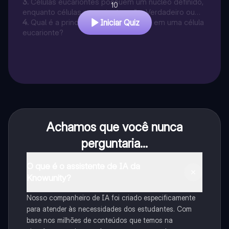
3
.
Células eucariontes possuem um núcleo definido,
10
enquanto células procariontes não. Verdadeiro ou
Falso?
4
.
Qual é a principal função do núcleo em uma célula
Iniciar Quiz
eucarionte?
Achamos que você nunca
perguntaria...
O que é o assistente de IA da
Knowunity?
Nosso companheiro de IA foi criado especificamente
para atender às necessidades dos estudantes. Com
base nos milhões de conteúdos que temos na