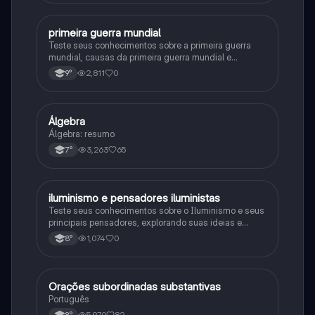
primeira guerra mundial
História
Teste seus conhecimentos sobre a primeira guerra
mundial, causas da primeira guerra mundial e
consequências da Primeira Guerra Mundial, fases da
2,811
0
9°
primeira guerra mundial
Álgebra
Matematica
Álgebra: resumo
3,263
65
7°
iluminismo e pensadores iluministas
História
Teste seus conhecimentos sobre o Iluminismo e seus
principais pensadores, explorando suas ideias e
impacto histórico.
1,074
0
8°
Orações subordinadas substantivas
Português
Português
5,970
82