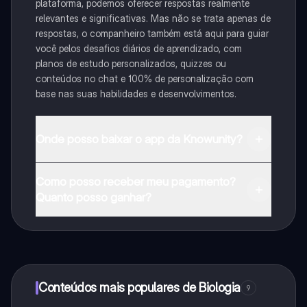
plataforma, podemos oferecer respostas realmente
relevantes e significativas. Mas não se trata apenas de
respostas, o companheiro também está aqui para guiar
você pelos desafios diários de aprendizado, com
planos de estudo personalizados, quizzes ou
conteúdos no chat e 100% de personalização com
base nas suas habilidades e desenvolvimentos.
Onde posso baixar o app da Knowunity?
Pode descarregar a aplicação na Google Play Store e
Como posso receber meu pagamento?
na Apple App Store.
Quanto posso ganhar?
Sim, tem acesso gratuito ao conteúdo da aplicação e
ao nosso companheiro de IA. Para desbloquear
determinadas funcionalidades da aplicação, pode
adquirir o Knowunity Pro.
Conteúdos mais populares de Biologia
9