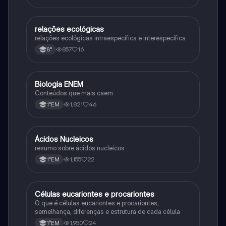
relações ecológicas
Biologia
relações ecológicas intraespecífica e interespecífica
857
16
8°
Biologia ENEM
Ciência
Conteúdos que mais caem
1,821
46
1°EM
Ácidos Nucleicos
Biologia
resumo sobre ácidos nucleicos
1,155
22
1°EM
Células eucariontes e procariontes
Biologia
O que é células eucariontes e procariontes,
semelhança, diferenças e estrutura de cada célula
1,950
24
1°EM