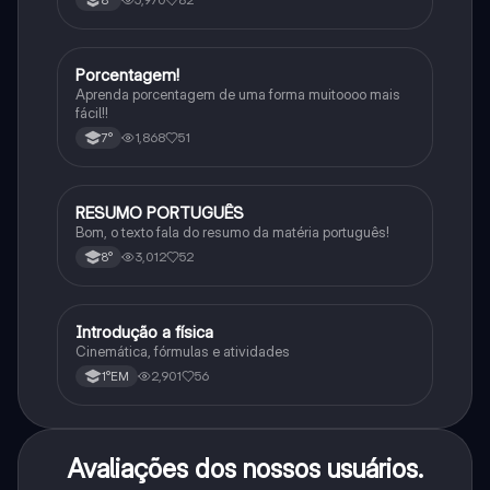
8°
Porcentagem!
Matematica
Aprenda porcentagem de uma forma muitoooo mais
fácil!!
1,868
51
7°
RESUMO PORTUGUÊS
Português
Bom, o texto fala do resumo da matéria português!
3,012
52
8°
Introdução a física
Física
Cinemática, fórmulas e atividades
2,901
56
1°EM
Avaliações dos nossos usuários.