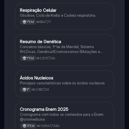
Respiração Celular
Biologia
Glicólise, Ciclo de Krebs e Cadeia respiratória
554
7
1°EM
Resumo de Genética
Biologia
Conceitos básicos, 1ª lei de Mendel, Sistema
RH,Dicas, GenéticaXCromossomos (Mutações e
Variações Genéticas).
1,372
26
1°EM
Ácidos Nucleicos
Biologia
Principais características sobre os ácidos nucleicos
1,135
21
9°
Cronograma Enem 2025
Matematica
Cronograma com todos os conteúdos para o Enem.
@crismedicina
11,904
336
3°EM