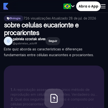
Abra o App
726
visualizações
·
Atualizado
28 de jul. de 2026
Biologia
sobre celulas eucarionte e
procariontes
gabriela szostak alves
G
Seguir
@
gabrielas_a6o9f
Este quiz aborda as características e diferenças
fundamentais entre células eucariontes e procariontes.
1
.
A reprodução assexuada é o único método de
reprodução em células procariontes. Verdadeiro ou
Falso?
2
.
Qual dos seguintes organismos é composto por
células procariontes?