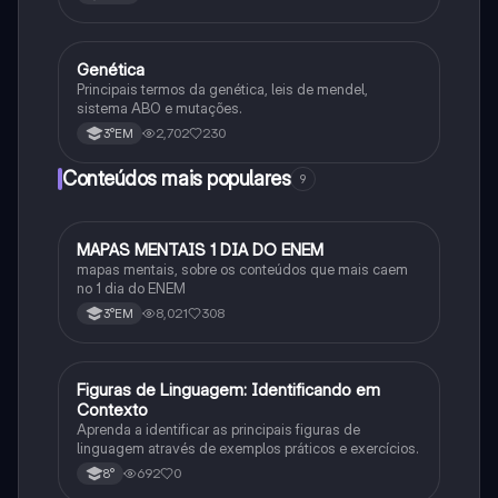
Genética
Biologia
Principais termos da genética, leis de mendel,
sistema ABO e mutações.
2,702
230
3°EM
Conteúdos mais populares
9
MAPAS MENTAIS 1 DIA DO ENEM
Português
mapas mentais, sobre os conteúdos que mais caem
no 1 dia do ENEM
8,021
308
3°EM
F
Figuras de Linguagem: Identificando em
Português
Contexto
Aprenda a identificar as principais figuras de
linguagem através de exemplos práticos e exercícios.
692
0
8°