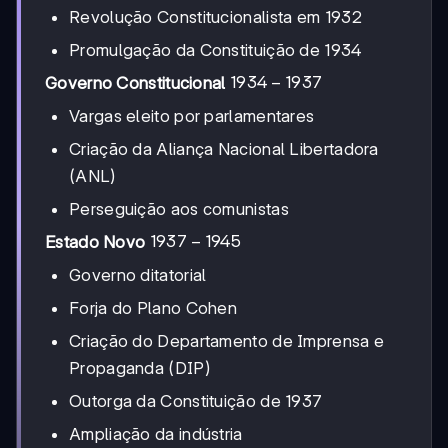
Revolução Constitucionalista em 1932
Promulgação da Constituição de 1934
1934-
1934
−
1937
Governo Constitucional
1937
Vargas eleito por parlamentares
Criação da Aliança Nacional Libertadora
(ANL)
Perseguição aos comunistas
1937-
1937
−
1945
Estado Novo
1945
Governo ditatorial
Forja do Plano Cohen
Criação do Departamento de Imprensa e
Propaganda (DIP)
Outorga da Constituição de 1937
Ampliação da indústria