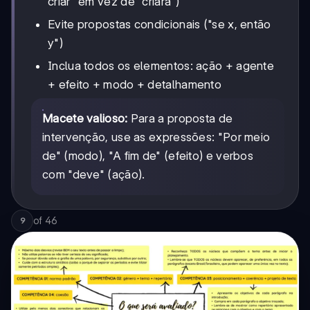
criar" em vez de "criará")
Evite propostas condicionais ("se x, então
y")
Inclua todos os elementos: ação + agente
+ efeito + modo + detalhamento
Macete valioso:
Para a proposta de
intervenção, use as expressões: "Por meio
de" (modo), "A fim de" (efeito) e verbos
com "deve" (ação).
of
46
9