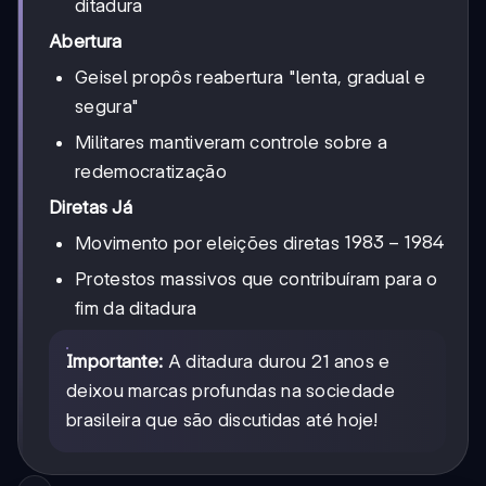
ditadura
Abertura
Geisel propôs reabertura "lenta, gradual e
segura"
Militares mantiveram controle sobre a
redemocratização
Diretas Já
1983-
1983
−
1984
Movimento por eleições diretas
1984
Protestos massivos que contribuíram para o
fim da ditadura
Importante:
A ditadura durou 21 anos e
deixou marcas profundas na sociedade
brasileira que são discutidas até hoje!