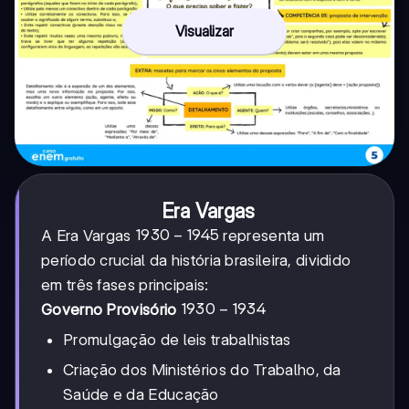
Visualizar
Era Vargas
1930-
1930
−
1945
A Era Vargas
representa um
1945
período crucial da história brasileira, dividido
em três fases principais:
1930-
1930
−
1934
Governo Provisório
1934
Promulgação de leis trabalhistas
Criação dos Ministérios do Trabalho, da
Saúde e da Educação