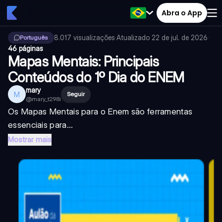
Abra o App
8.017
visualizações
·
Atualizado
22 de jul. de 2026
·
Português
46 páginas
Mapas Mentais: Principais
Conteúdos do 1º Dia do ENEM
mary
M
Seguir
@
mary_t298i
Os Mapas Mentais para o Enem são ferramentas
essenciais para...
Mostrar mais