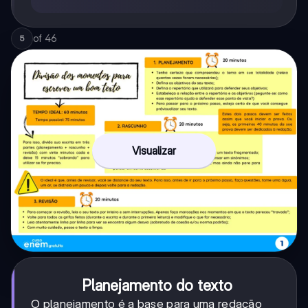
of
46
5
Visualizar
Planejamento do texto
O planejamento é a base para uma redação