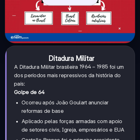
Ditadura Militar
1964-
1964
−
1985
A Ditadura Militar brasileira
foi um
1985
dos períodos mais repressivos da história do
país:
Golpe de 64
Ocorreu após João Goulart anunciar
reformas de base
Aplicado pelas forças armadas com apoio
de setores civis, Igreja, empresários e EUA
Castello Branco foi o primeiro presidente