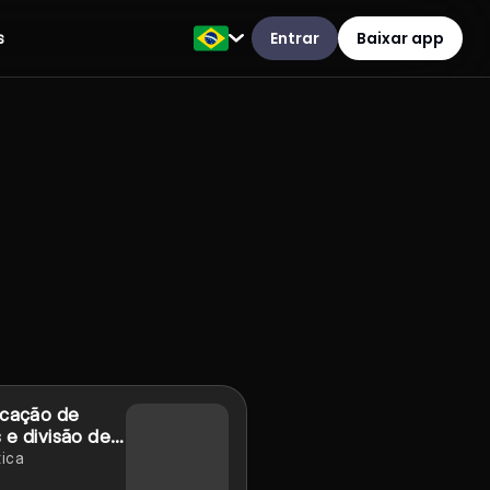
Entrar
Baixar app
s
icação de
 e divisão de
s
ica