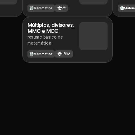
subtração de números
Matematica
7°
Matem
inteiros,multiplicação,
divisão de números
inteiros e operações com
Múltiplos, divisores,
racionais.
MMC e MDC
resumo básico de
matemática
Matematica
1°EM