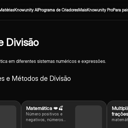
Matérias
Knowunity AI
Programa de Criadores
Mais
Knowunity Pro
Para pai
 Divisão
tica em diferentes sistemas numéricos e expressões.
es e Métodos de Divisão
Matemática 💋🍒
Multipl
frações
Número positivos e
fraçõe
negativos, números
matemát
inteiros, adição e