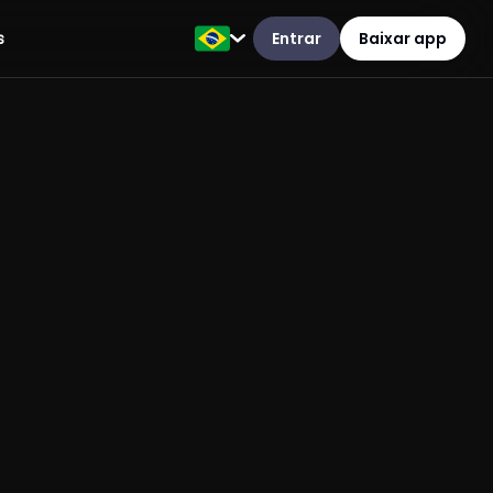
Entrar
Baixar app
s