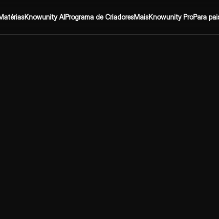
Matérias
Knowunity AI
Programa de Criadores
Mais
Knowunity Pro
Para pai