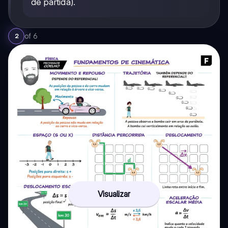
de partida).
of
6
2
Visualizar