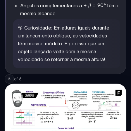
α +
+
=
90°
Ângulos complementares
têm o
α
β
β =
mesmo alcance
90°
🎯 Curiosidade: Em alturas iguais durante
um lançamento oblíquo, as velocidades
têm mesmo módulo. É por isso que um
objeto lançado volta com a mesma
velocidade se retornar à mesma altura!
of
6
5