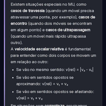
Existem situações especiais no MU, como
casos de travessia
(quando um móvel precisa
atravessar uma ponte, por exemplo),
casos de
encontro
(quando dois móveis se encontram
em algum ponto) e
casos de ultrapassagem
(quando um móvel mais rápido ultrapassa
outro).
A
velocidade escalar relativa
é fundamental
para entender como dois corpos se movem um
em relação ao outro:
Se vão no mesmo sentido: v(rel) = |v₂ - v₁|
Se vão em sentidos opostos se
aproximando: v(rel) = v₁ + v₂
Se vão em sentidos opostos se afastando:
v(rel) = v₁ + v₂
Em situações com
correnteza
, precisamos