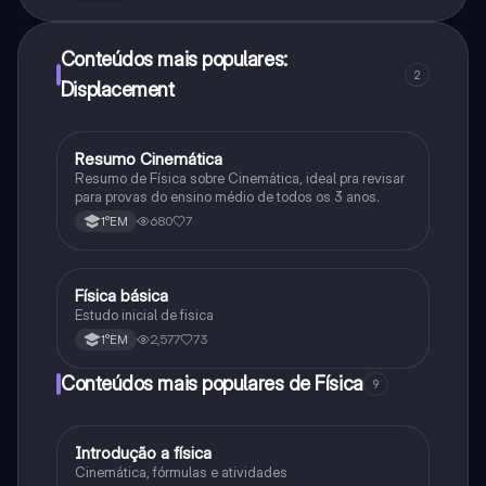
Conteúdos mais populares:
2
Displacement
Resumo Cinemática
Física
Resumo de Física sobre Cinemática, ideal pra revisar
para provas do ensino médio de todos os 3 anos.
680
7
1°EM
Física básica
Física
Estudo inicial de fisica
2,577
73
1°EM
Conteúdos mais populares de Física
9
Introdução a física
Física
Cinemática, fórmulas e atividades