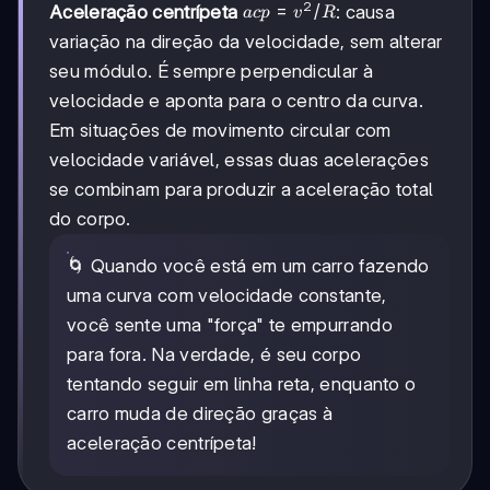
2
acp
=
/
Aceleração centrípeta
: causa
a
c
p
v
R
=
variação na direção da velocidade, sem alterar
v²/R
seu módulo. É sempre perpendicular à
velocidade e aponta para o centro da curva.
Em situações de movimento circular com
velocidade variável, essas duas acelerações
se combinam para produzir a aceleração total
do corpo.
🌀 Quando você está em um carro fazendo
uma curva com velocidade constante,
você sente uma "força" te empurrando
para fora. Na verdade, é seu corpo
tentando seguir em linha reta, enquanto o
carro muda de direção graças à
aceleração centrípeta!