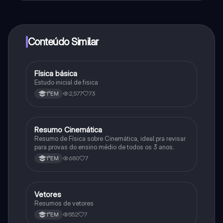
ao nosso companheiro de IA. Para desbloquear
determinadas funcionalidades da aplicação, pode
adquirir o Knowunity Pro.
Conteúdo Similar
Física básica
Física
Estudo inicial de fisica
2,577
73
1°EM
Resumo Cinemática
Física
Resumo de Física sobre Cinemática, ideal pra revisar
para provas do ensino médio de todos os 3 anos.
680
7
1°EM
Vetores
Física
Resumos de vetores
552
7
1°EM