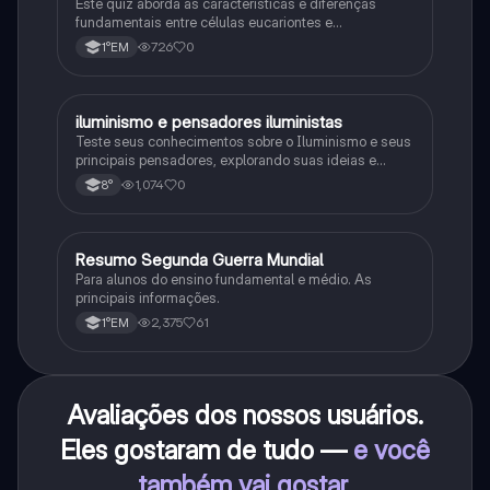
Este quiz aborda as características e diferenças
fundamentais entre células eucariontes e
procariontes.
726
0
1°EM
iluminismo e pensadores iluministas
História
Teste seus conhecimentos sobre o Iluminismo e seus
principais pensadores, explorando suas ideias e
impacto histórico.
1,074
0
8°
Resumo Segunda Guerra Mundial
História
Para alunos do ensino fundamental e médio. As
principais informações.
2,375
61
1°EM
Avaliações dos nossos usuários.
Eles gostaram de tudo —
e você
também vai gostar
.