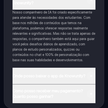
Knowunity?
Nosso companheiro de IA foi criado especificamente
para atender às necessidades dos estudantes. Com
base nos milhões de conteúdos que temos na
plataforma, podemos oferecer respostas realmente
relevantes e significativas. Mas não se trata apenas de
respostas, o companheiro também está aqui para guiar
você pelos desafios diários de aprendizado, com
planos de estudo personalizados, quizzes ou
conteúdos no chat e 100% de personalização com
base nas suas habilidades e desenvolvimentos.
Onde posso baixar o app da Knowunity?
Pode descarregar a aplicação na Google Play Store e
Como posso receber meu pagamento?
na Apple App Store.
Quanto posso ganhar?
Sim, tem acesso gratuito ao conteúdo da aplicação e