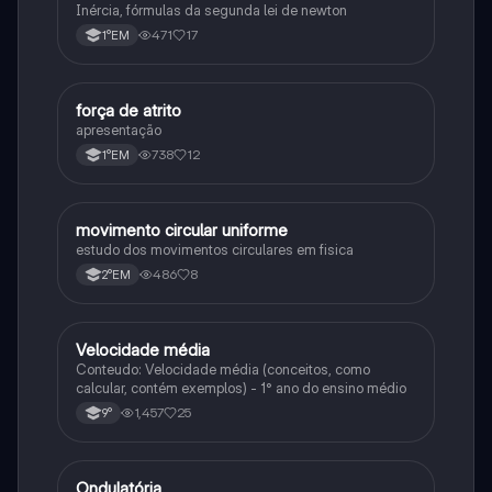
Inércia, fórmulas da segunda lei de newton
471
17
1°EM
força de atrito
Física
apresentação
738
12
1°EM
movimento circular uniforme
Física
estudo dos movimentos circulares em fisica
486
8
2°EM
Velocidade média
Física
Conteudo: Velocidade média (conceitos, como
calcular, contém exemplos) - 1° ano do ensino médio
1,457
25
9°
Ondulatória
Física