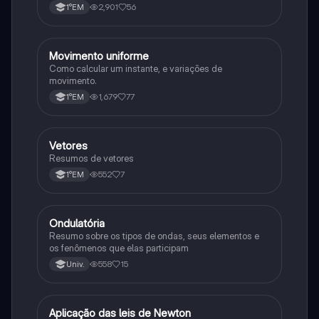
2,901
56
1°EM
Movimento uniforme
Física
Como calcular um instante, e variações de
movimento.
1,679
77
1°EM
Vetores
Física
Resumos de vetores
552
7
1°EM
Ondulatória
Física
Resumo sobre os tipos de ondas, seus elementos e
os fenômenos que elas participam
558
15
Univ.
Aplicação das leis de Newton
Física