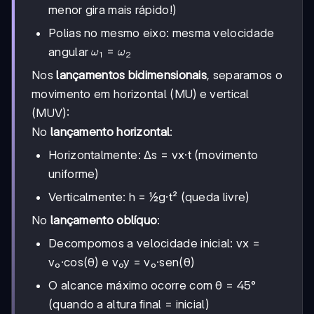
menor gira mais rápido!)
Polias no mesmo eixo: mesma velocidade
ω₁
=
angular
ω
ω
1
2
=
Nos
lançamentos bidimensionais
, separamos o
ω₂
movimento em horizontal (MU) e vertical
(MUV):
No
lançamento horizontal
:
Horizontalmente: Δs = vx·t (movimento
uniforme)
Verticalmente: h = ½g·t² (queda livre)
No
lançamento oblíquo
:
Decompomos a velocidade inicial: vx =
v₀·cos(θ) e v₀y = v₀·sen(θ)
O alcance máximo ocorre com θ = 45°
(quando a altura final = inicial)