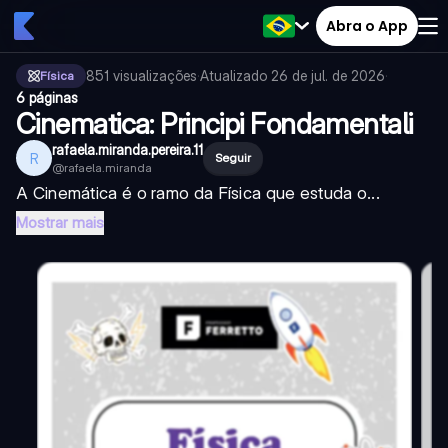
Abra o App
851
visualizações
·
Atualizado
26 de jul. de 2026
·
Física
6 páginas
Cinematica: Principi Fondamentali
rafaela.miranda.pereira.11
R
Seguir
@
rafaela.miranda
A Cinemática é o ramo da Física que estuda o...
Mostrar mais