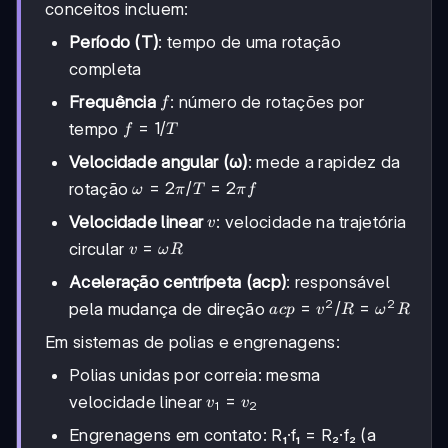
conceitos incluem:
Período (T)
: tempo de uma rotação
completa
f
Frequência
: número de rotações por
f
f =
=
1/
tempo
f
T
1/T
Velocidade angular (ω)
: mede a rapidez da
ω =
=
2
/
=
2
rotação
ω
π
T
π
f
2π/T
v
Velocidade linear
: velocidade na trajetória
v
=
v
2πf
=
circular
v
ω
R
=
Aceleração centrípeta (acp)
: responsável
ωR
2
2
acp
=
/
=
pela mudança de direção
a
c
p
v
R
ω
R
=
Em sistemas de polias e engrenagens:
v²/R
=
Polias unidas por correia: mesma
ω²R
v₁
=
velocidade linear
v
v
1
2
=
Engrenagens em contato: R₁·f₁ = R₂·f₂ (a
v₂