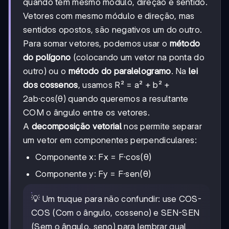
quando têm mesmo módulo, direção e sentido.
Vetores com mesmo módulo e direção, mas
sentidos opostos, são negativos um do outro.
Para somar vetores, podemos usar o
método
do polígono
(colocando um vetor na ponta do
outro) ou o
método do paralelogramo
. Na
lei
dos cossenos
, usamos R² = a² + b² +
2ab·cos(θ) quando queremos a resultante
COM o ângulo entre os vetores.
A
decomposição vetorial
nos permite separar
um vetor em componentes perpendiculares:
Componente x: Fx = F·cos(θ)
Componente y: Fy = F·sen(θ)
💡 Um truque para não confundir: use COS-
COS (Com o ângulo, cosseno) e SEN-SEN
(Sem o ângulo, seno) para lembrar qual