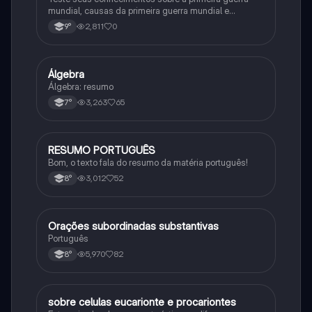
mundial, causas da primeira guerra mundial e
consequências da Primeira Guerra Mundial, fases da
2,811
0
9°
primeira guerra mundial
Álgebra
Matematica
Álgebra: resumo
3,263
65
7°
RESUMO PORTUGUÊS
Português
Bom, o texto fala do resumo da matéria português!
3,012
52
8°
Orações subordinadas substantivas
Português
Português
5,970
82
8°
sobre celulas eucarionte e procariontes
Biologia