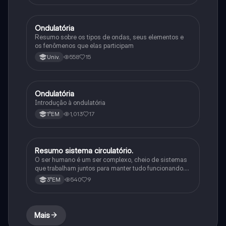
Ondulatória
Física
Resumo sobre os tipos de ondas, seus elementos e
os fenômenos que elas participam
558
15
Univ.
Ondulatória
Física
Introdução à ondulatória
1,013
17
1°EM
Resumo sistema circulatório.
Física
O ser humano é um ser complexo, cheio de sistemas
que trabalham juntos para manter tudo funcionando.
Tem inteligência, se comunica de várias formas e
540
9
3°EM
consegue se adaptar a diferentes situações.
Mais