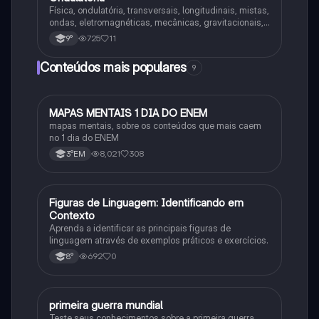
Física, ondulatória, transversais, longitudinais, mistas,
ondas, eletromagnéticas, mecânicas, gravitacionais,
unidimensional, bidimensional, tridimensional,
725
11
9°
resumo, propagação, ondulatória introdução
Conteúdos mais populares
9
MAPAS MENTAIS 1 DIA DO ENEM
Português
mapas mentais, sobre os conteúdos que mais caem
no 1 dia do ENEM
8,021
308
3°EM
F
Figuras de Linguagem: Identificando em
Português
Contexto
Aprenda a identificar as principais figuras de
linguagem através de exemplos práticos e exercícios.
692
0
8°
primeira guerra mundial
História
Teste seus conhecimentos sobre a primeira guerra