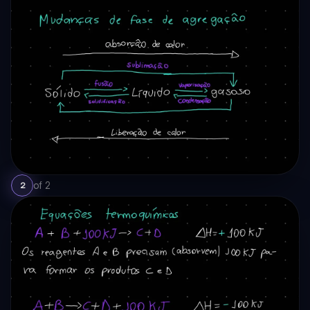
of
2
2