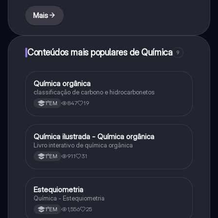
Mais
Conteúdos mais populares de Química
9
Química orgânica
Química
classificação de carbono e hidrocarbonetos
847
19
1°EM
Química ilustrada - Química orgânica
Química
Livro interativo de química orgânica
911
31
1°EM
Estequiometria
Química
Química - Estequiometria
1,556
25
1°EM