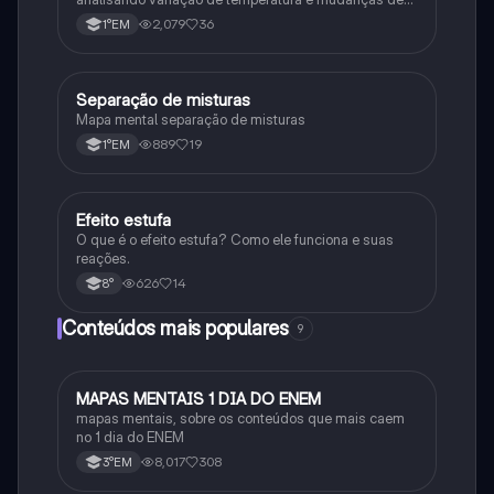
estado físico. Usa conceitos como calor sensível,
2,079
36
1°EM
latente e capacidade térmica.
Separação de misturas
Química
Mapa mental separação de misturas
889
19
1°EM
Efeito estufa
Química
O que é o efeito estufa? Como ele funciona e suas
reações.
626
14
8°
Conteúdos mais populares
9
MAPAS MENTAIS 1 DIA DO ENEM
Português
mapas mentais, sobre os conteúdos que mais caem
no 1 dia do ENEM
8,017
308
3°EM