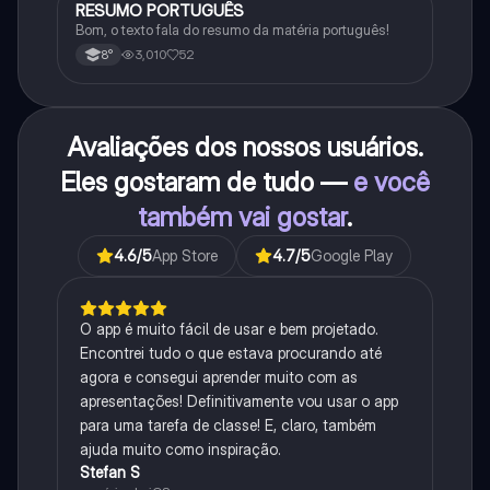
RESUMO PORTUGUÊS
Português
Bom, o texto fala do resumo da matéria português!
3,010
52
8°
Avaliações dos nossos usuários.
Eles gostaram de tudo —
e você
também vai gostar
.
4.6
/5
App Store
4.7
/5
Google Play
O app é muito fácil de usar e bem projetado.
Encontrei tudo o que estava procurando até
agora e consegui aprender muito com as
apresentações! Definitivamente vou usar o app
para uma tarefa de classe! E, claro, também
ajuda muito como inspiração.
Stefan S