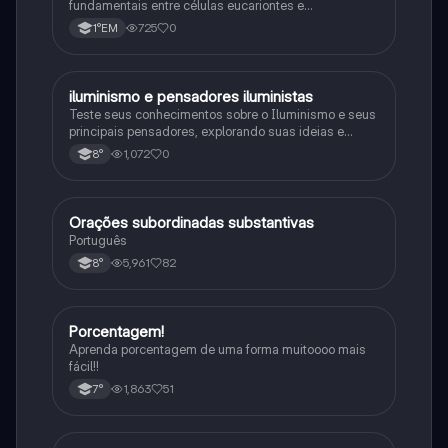
fundamentais entre células eucariontes e
procariontes.
725
0
1°EM
iluminismo e pensadores iluministas
História
Teste seus conhecimentos sobre o Iluminismo e seus
principais pensadores, explorando suas ideias e
impacto histórico.
1,072
0
8°
Orações subordinadas substantivas
Português
Português
5,961
82
8°
Porcentagem!
Matematica
Aprenda porcentagem de uma forma muitoooo mais
fácil!!
1,863
51
7°