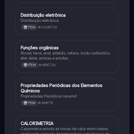
Distribuição eletrônica
Química
Distribuição eletrônica
1,068
10
1°EM
Funções orgânicas
Química
Álcool, fenol, enol, aldeído, cetona, ácido carboxilíco,
éter, éster, aminas e amidas.
658
24
3°EM
Propriedades Periódicas dos Elementos
Química
Químicos
Propriedades Periódicas resumo!
388
5
1°EM
CALORIMETRIA
Química
Calorimetria estuda as trocas de calor entre corpos,
analisando variação de temperatura e mudanças de