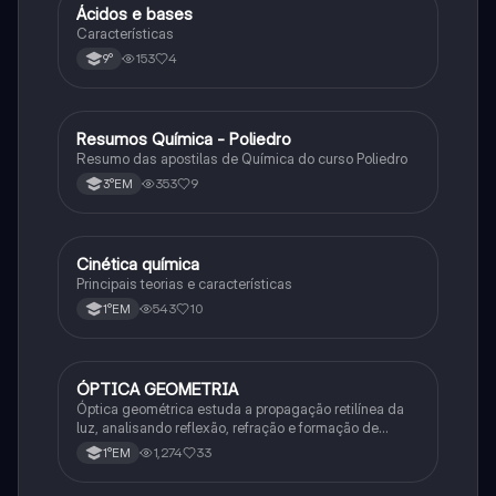
Ácidos e bases
Química
Características
153
4
9°
Resumos Química - Poliedro
Química
Resumo das apostilas de Química do curso Poliedro
353
9
3°EM
Cinética química
Química
Principais teorias e características
543
10
1°EM
ÓPTICA GEOMETRIA
Química
Óptica geométrica estuda a propagação retilínea da
luz, analisando reflexão, refração e formação de
imagens em espelhos e lentes. Usa princípios como
1,274
33
1°EM
os de Snell-Descartes e Fermat.