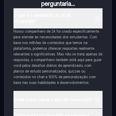
perguntaria...
O que é o assistente de IA da
Knowunity?
Nosso companheiro de IA foi criado especificamente
para atender às necessidades dos estudantes. Com
base nos milhões de conteúdos que temos na
plataforma, podemos oferecer respostas realmente
relevantes e significativas. Mas não se trata apenas de
respostas, o companheiro também está aqui para guiar
você pelos desafios diários de aprendizado, com
planos de estudo personalizados, quizzes ou
conteúdos no chat e 100% de personalização com
base nas suas habilidades e desenvolvimentos.
Onde posso baixar o app da Knowunity?
Pode descarregar a aplicação na Google Play Store e
Como posso receber meu pagamento?