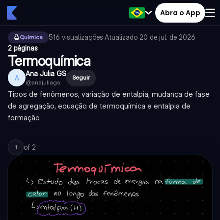
Abra o App
516
visualizações
·
Atualizado
20 de jul. de 2026
·
Química
2 páginas
Termoquímica
Ana Julia GS
A
Seguir
@
anajuliags
Tipos de fenômenos, variação de entalpia, mudança de fase
de agregação, equação de termoquímica e entalpia de
formação
of
2
1