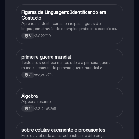
F
Figuras de Linguagem: Identificando em
Português
Contexto
Aprenda a identificar as principais figuras de
linguagem através de exemplos práticos e exercícios.
692
0
8°
primeira guerra mundial
História
Teste seus conhecimentos sobre a primeira guerra
mundial, causas da primeira guerra mundial e
consequências da Primeira Guerra Mundial, fases da
2,809
0
9°
primeira guerra mundial
Álgebra
Matematica
Álgebra: resumo
3,246
65
7°
sobre celulas eucarionte e procariontes
Biologia
Este quiz aborda as características e diferenças