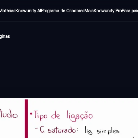
Matérias
Knowunity AI
Programa de Criadores
Mais
Knowunity Pro
Para pai
ginas