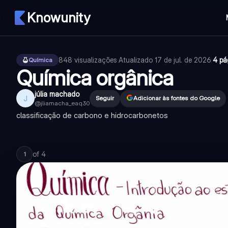
Knowunity
848
visualizações
·
Atualizado
17 de jul. de 2026
·
4 pá
Química
Química orgânica
júlia machado
J
Seguir
Adicionar às fontes do Google
@
jliamacha_eaq30
classificação de carbono e hidrocarbonetos
of
4
1