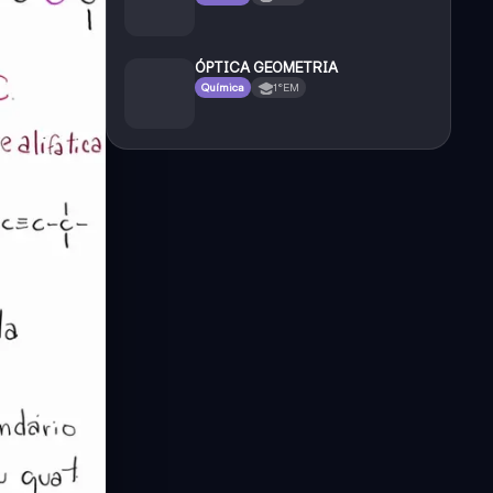
ÓPTICA GEOMETRIA
Química
1°EM