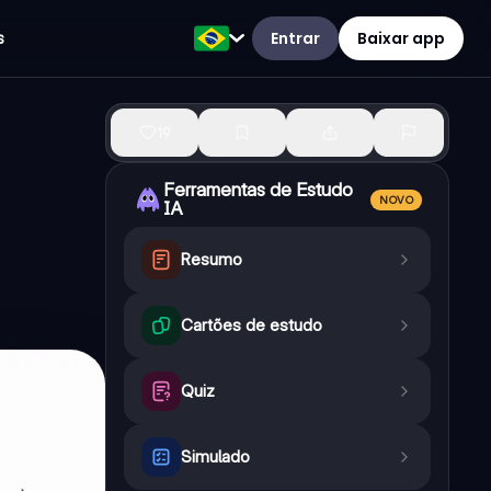
Entrar
Baixar app
s
19
Ferramentas de Estudo
NOVO
IA
Resumo
Cartões de estudo
Quiz
Simulado