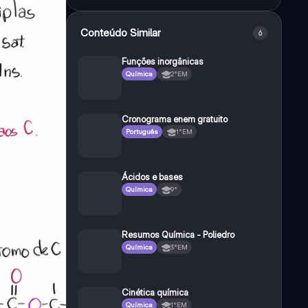
Conteúdo Similar
6
Funções inorgânicas
Química
2°EM
Cronograma enem gratuito
Português
1°EM
Ácidos e bases
Química
9°
Resumos Química - Poliedro
Química
3°EM
Cinética química
Química
1°EM