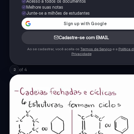
Acesso a todos os documentos
Melhore suas notas
Junte-se a milhões de estudantes
Cadastre-se com EMAIL
Ao se cadastrar, você aceita os
Termos de Serviço
e a
Política 
Privacidade
of
4
2