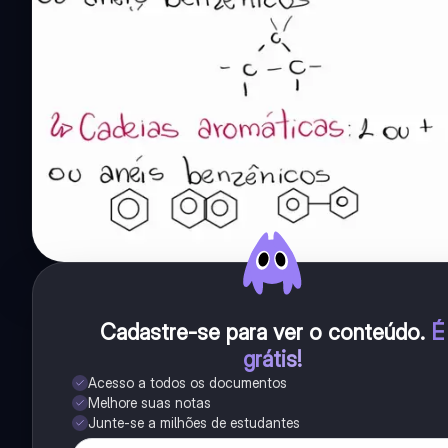
Cadastre-se para ver o conteúdo
.
É
grátis!
Acesso a todos os documentos
Melhore suas notas
Junte-se a milhões de estudantes