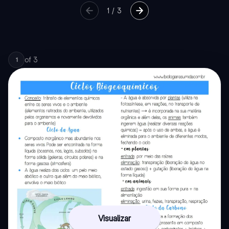
1
/
3
of
3
1
Visualizar