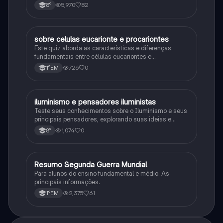
5,970
82
8°
sobre celulas eucarionte e procariontes
Biologia
Este quiz aborda as características e diferenças
fundamentais entre células eucariontes e
procariontes.
726
0
1°EM
iluminismo e pensadores iluministas
História
Teste seus conhecimentos sobre o Iluminismo e seus
principais pensadores, explorando suas ideias e
impacto histórico.
1,074
0
8°
Resumo Segunda Guerra Mundial
História
Para alunos do ensino fundamental e médio. As
principais informações.
2,375
61
1°EM