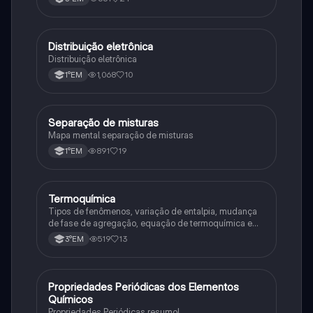
Distribuição eletrônica
Química
Distribuição eletrônica
1,068
10
1°EM
Separação de misturas
Química
Mapa mental separação de misturas
891
19
1°EM
Termoquímica
Química
Tipos de fenômenos, variação de entalpia, mudança
de fase de agregação, equação de termoquímica e
entalpia de formação
519
13
3°EM
Propriedades Periódicas dos Elementos
Química
Químicos
Propriedades Periódicas resumo!