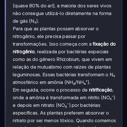
(quase 80% do ar!), a maioria dos seres vivos
não consegue utilizá-lo diretamente na forma
de gás (N₂).
Para que as plantas possam absorver o
nitrogênio, ele precisa passar por
transformações. Isso começa com a
fixação do
nitrogênio
, realizada por bactérias especiais
como as do gênero Rhizobium, que vivem em
relação de mutualismo com raízes de plantas
leguminosas. Essas bactérias transformam o N₂
atmosférico em amônia (NH₃/NH₄⁺).
Em seguida, ocorre o processo de
nitrificação
,
onde a amônia é transformada em nitrito (NO₂⁻)
e depois em nitrato (NO₃⁻) por bactérias
específicas. As plantas preferem absorver o
nitrato por ser menos tóxico. Quando comemos