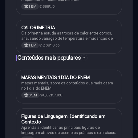
388
5
1°EM
CALORIMETRIA
Química
Calorimetria estuda as trocas de calor entre corpos,
analisando variação de temperatura e mudanças de
estado físico. Usa conceitos como calor sensível,
2,081
36
1°EM
latente e capacidade térmica.
Conteúdos mais populares
9
MAPAS MENTAIS 1 DIA DO ENEM
Português
mapas mentais, sobre os conteúdos que mais caem
no 1 dia do ENEM
8,021
308
3°EM
F
Figuras de Linguagem: Identificando em
Português
Contexto
Aprenda a identificar as principais figuras de
linguagem através de exemplos práticos e exercícios.