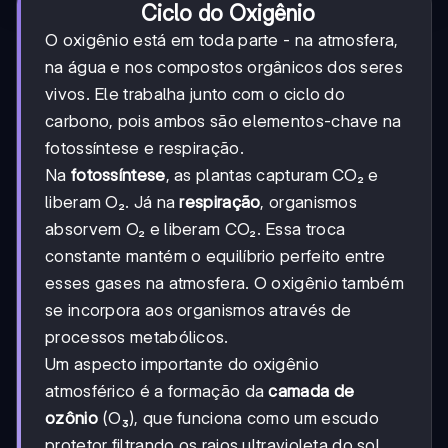
Ciclo do Oxigênio
O oxigênio está em toda parte - na atmosfera,
na água e nos compostos orgânicos dos seres
vivos. Ele trabalha junto com o ciclo do
carbono, pois ambos são elementos-chave na
fotossíntese e respiração.
Na
fotossíntese
, as plantas capturam CO₂ e
liberam O₂. Já na
respiração
, organismos
absorvem O₂ e liberam CO₂. Essa troca
constante mantém o equilíbrio perfeito entre
esses gases na atmosfera. O oxigênio também
se incorpora aos organismos através de
processos metabólicos.
Um aspecto importante do oxigênio
atmosférico é a formação da
camada de
ozônio
(O₃), que funciona como um escudo
protetor filtrando os raios ultravioleta do sol.