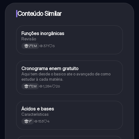
adquirir o Knowunity Pro.
Conteúdo Similar
Funções inorgânicas
Química
Revisão
371
6
2°EM
Cronograma enem gratuito
Português
Aqui tem desde o basico ate o avançado de como
estudar à cada matéria.
1,284
26
1°EM
Ácidos e bases
Química
Características
153
4
9°