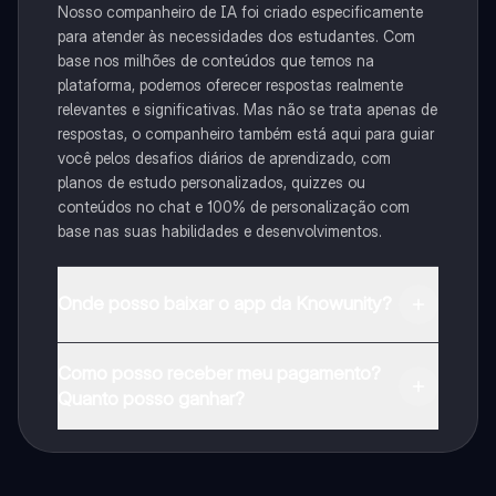
Nosso companheiro de IA foi criado especificamente
para atender às necessidades dos estudantes. Com
base nos milhões de conteúdos que temos na
plataforma, podemos oferecer respostas realmente
relevantes e significativas. Mas não se trata apenas de
respostas, o companheiro também está aqui para guiar
você pelos desafios diários de aprendizado, com
planos de estudo personalizados, quizzes ou
conteúdos no chat e 100% de personalização com
base nas suas habilidades e desenvolvimentos.
Onde posso baixar o app da Knowunity?
Pode descarregar a aplicação na Google Play Store e
Como posso receber meu pagamento?
na Apple App Store.
Quanto posso ganhar?
Sim, tem acesso gratuito ao conteúdo da aplicação e
ao nosso companheiro de IA. Para desbloquear
determinadas funcionalidades da aplicação, pode