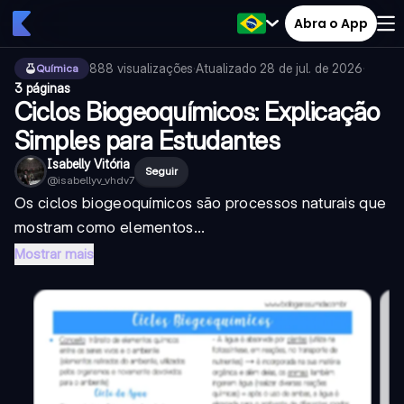
Abra o App
888
visualizações
·
Atualizado
28 de jul. de 2026
·
Química
3 páginas
Ciclos Biogeoquímicos: Explicação
Simples para Estudantes
Isabelly Vitória
Seguir
@
isabellyv_vhdv7
Os ciclos biogeoquímicos são processos naturais que
mostram como elementos...
Mostrar mais