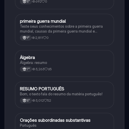
692
0
8°
primeira guerra mundial
História
Teste seus conhecimentos sobre a primeira guerra
mundial, causas da primeira guerra mundial e
consequências da Primeira Guerra Mundial, fases da
2,811
0
9°
primeira guerra mundial
Álgebra
Matematica
Álgebra: resumo
3,263
65
7°
RESUMO PORTUGUÊS
Português
Bom, o texto fala do resumo da matéria português!
3,012
52
8°
Orações subordinadas substantivas
Português
Português