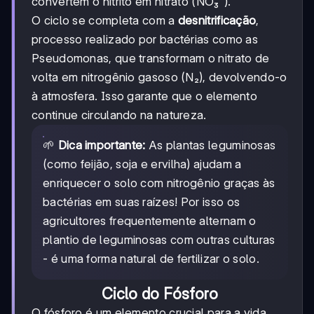
convertem o nitrito em nitrato (NO₃⁻).
O ciclo se completa com a
desnitrificação
,
processo realizado por bactérias como as
Pseudomonas, que transformam o nitrato de
volta em nitrogênio gasoso (N₂), devolvendo-o
à atmosfera. Isso garante que o elemento
continue circulando na natureza.
🌱
Dica importante:
As plantas leguminosas
(como feijão, soja e ervilha) ajudam a
enriquecer o solo com nitrogênio graças às
bactérias em suas raízes! Por isso os
agricultores frequentemente alternam o
plantio de leguminosas com outras culturas
- é uma forma natural de fertilizar o solo.
Ciclo do Fósforo
O fósforo é um elemento crucial para a vida,