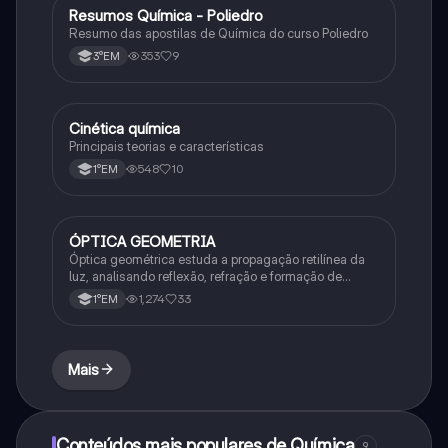
Resumos Química - Poliedro
Química
Resumo das apostilas de Química do curso Poliedro
353
9
3°EM
Cinética química
Química
Principais teorias e características
548
10
1°EM
ÓPTICA GEOMETRIA
Química
Óptica geométrica estuda a propagação retilínea da
luz, analisando reflexão, refração e formação de
imagens em espelhos e lentes. Usa princípios como
1,274
33
1°EM
os de Snell-Descartes e Fermat.
Mais
Conteúdos mais populares de Química
9