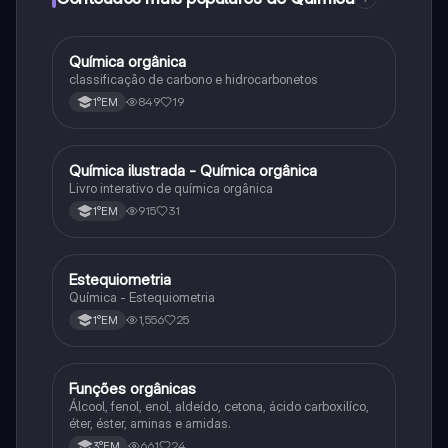
Química orgânica
Química
classificação de carbono e hidrocarbonetos
849
19
1°EM
Química ilustrada - Química orgânica
Química
Livro interativo de química orgânica
915
31
1°EM
Estequiometria
Química
Química - Estequiometria
1,556
25
1°EM
Funções orgânicas
Química
Álcool, fenol, enol, aldeído, cetona, ácido carboxilíco,
éter, éster, aminas e amidas.
661
24
3°EM