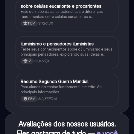
sobre celulas eucarionte e procariontes
Biologia
Este quiz aborda as características e diferenças
fundamentais entre células eucariontes e
procariontes.
726
0
1°EM
iluminismo e pensadores iluministas
História
Teste seus conhecimentos sobre o Iluminismo e seus
principais pensadores, explorando suas ideias e
impacto histórico.
1,077
0
8°
Resumo Segunda Guerra Mundial
História
Para alunos do ensino fundamental e médio. As
principais informações.
2,377
61
1°EM
Avaliações dos nossos usuários.
Eles gostaram de tudo —
e você