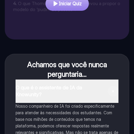
4
.
O que Thomson descobriu que o levou a propor o
Iniciar Quiz
modelo do 'pudim de passas'?
Achamos que você nunca
perguntaria...
O que é o assistente de IA da
Knowunity?
Nosso companheiro de IA foi criado especificamente
para atender às necessidades dos estudantes. Com
base nos milhões de conteúdos que temos na
plataforma, podemos oferecer respostas realmente
relevantes e significativas. Mas não se trata apenas de