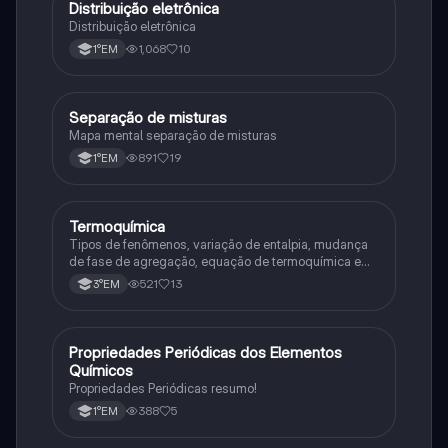
Distribuição eletrônica
Química
Distribuição eletrônica
1,068
10
1°EM
Separação de misturas
Química
Mapa mental separação de misturas
891
19
1°EM
Termoquímica
Química
Tipos de fenômenos, variação de entalpia, mudança
de fase de agregação, equação de termoquímica e
entalpia de formação
521
13
3°EM
Propriedades Periódicas dos Elementos
Química
Químicos
Propriedades Periódicas resumo!
388
5
1°EM