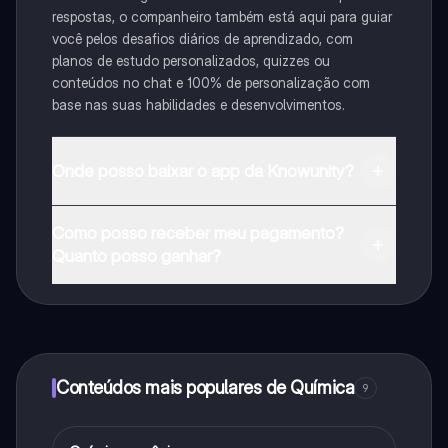
respostas, o companheiro também está aqui para guiar
você pelos desafios diários de aprendizado, com
planos de estudo personalizados, quizzes ou
conteúdos no chat e 100% de personalização com
base nas suas habilidades e desenvolvimentos.
Onde posso baixar o app da Knowunity?
Pode descarregar a aplicação na Google Play Store e
Como posso receber meu pagamento?
na Apple App Store.
Quanto posso ganhar?
Sim, tem acesso gratuito ao conteúdo da aplicação e
ao nosso companheiro de IA. Para desbloquear
determinadas funcionalidades da aplicação, pode
adquirir o Knowunity Pro.
Conteúdos mais populares de Química
9