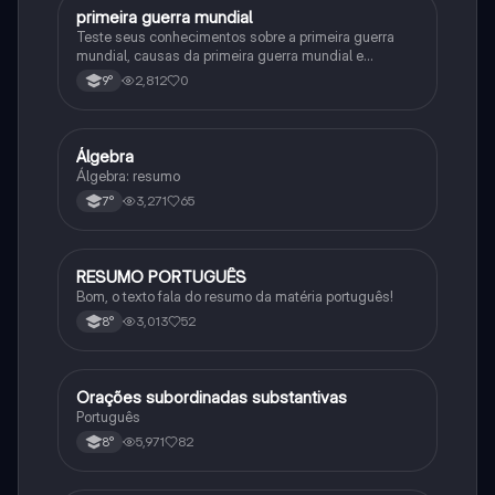
primeira guerra mundial
História
Teste seus conhecimentos sobre a primeira guerra
mundial, causas da primeira guerra mundial e
consequências da Primeira Guerra Mundial, fases da
2,812
0
9°
primeira guerra mundial
Álgebra
Matematica
Álgebra: resumo
3,271
65
7°
RESUMO PORTUGUÊS
Português
Bom, o texto fala do resumo da matéria português!
3,013
52
8°
Orações subordinadas substantivas
Português
Português
5,971
82
8°