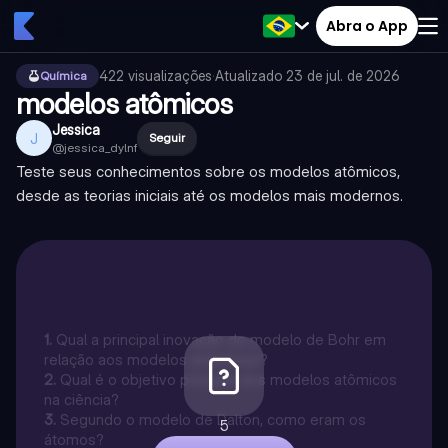
Abra o App
422
visualizações
·
Atualizado
23 de jul. de 2026
Química
modelos atômicos
Jessica
J
Seguir
@
jessica_dylnf
Teste seus conhecimentos sobre os modelos atômicos,
desde as teorias iniciais até os modelos mais modernos.
1
.
Qual a principal inovação do modelo de Bohr em
relação aos modelos anteriores?
2
.
Qual é o objetivo principal dos modelos atômicos
na ciência?
3
.
Segundo o modelo de Dalton, como eram os
5
átomos?