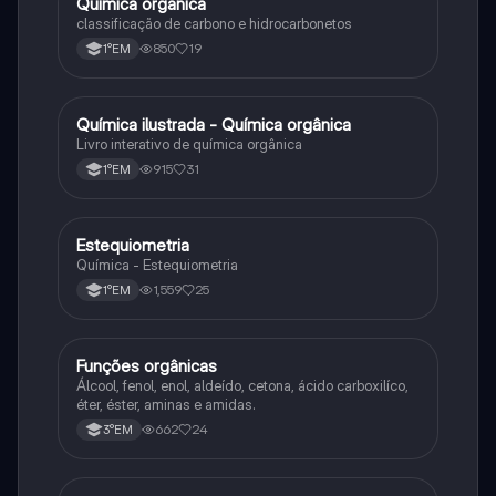
Química orgânica
Química
classificação de carbono e hidrocarbonetos
850
19
1°EM
Química ilustrada - Química orgânica
Química
Livro interativo de química orgânica
915
31
1°EM
Estequiometria
Química
Química - Estequiometria
1,559
25
1°EM
Funções orgânicas
Química
Álcool, fenol, enol, aldeído, cetona, ácido carboxilíco,
éter, éster, aminas e amidas.
662
24
3°EM