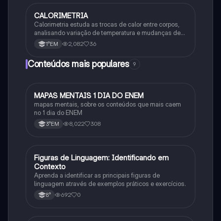
CALORIMETRIA
Química
Calorimetria estuda as trocas de calor entre corpos,
analisando variação de temperatura e mudanças de
estado físico. Usa conceitos como calor sensível,
2,082
36
1°EM
latente e capacidade térmica.
Conteúdos mais populares
9
MAPAS MENTAIS 1 DIA DO ENEM
Português
mapas mentais, sobre os conteúdos que mais caem
no 1 dia do ENEM
8,022
308
3°EM
F
Figuras de Linguagem: Identificando em
Português
Contexto
Aprenda a identificar as principais figuras de
linguagem através de exemplos práticos e exercícios.
692
0
8°