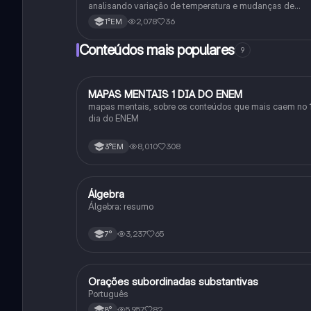
analisando variação de temperatura e mudanças de
estado físico. Usa conceitos como calor sensível, latent
2,078
36
1°EM
e capacidade térmica.
Conteúdos mais populares
9
MAPAS MENTAIS 1 DIA DO ENEM
Português
mapas mentais, sobre os conteúdos que mais caem no 
dia do ENEM
8,010
308
3°EM
Álgebra
Matematica
Álgebra: resumo
3,237
65
7°
Orações subordinadas substantivas
Português
Português
5,957
82
8°