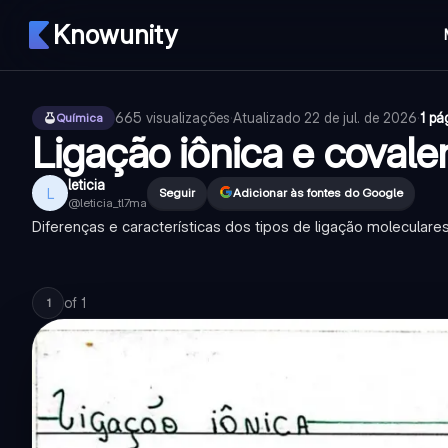
Knowunity
665
visualizações
·
Atualizado
22 de jul. de 2026
·
1 pá
Química
Ligação iônica e covale
leticia
L
Seguir
Adicionar às fontes do Google
@
leticia_tl7ma
Diferenças e características dos tipos de ligação moleculare
of
1
1