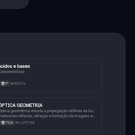
Ácidos e bases
Química
aracterísticas
152
4
9°
ÓPTICA GEOMETRIA
Química
ptica geométrica estuda a propagação retilínea da luz,
nalisando reflexão, refração e formação de imagens em
spelhos e lentes. Usa princípios como os de Snell-
1,271
33
1°EM
escartes e Fermat.