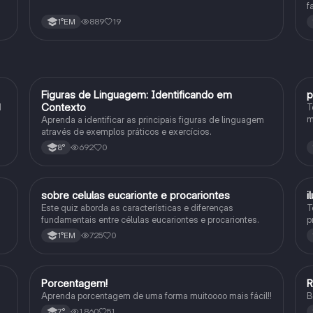
f
e
d
889
19
1°EM
F
Figuras de Linguagem: Identificando em
p
Português
Contexto
1
T
m
Aprenda a identificar as principais figuras de linguagem
c
através de exemplos práticos e exercícios.
p
692
0
8°
sobre celulas eucarionte e procariontes
i
Biologia
Este quiz aborda as características e diferenças
T
fundamentais entre células eucariontes e procariontes.
p
h
725
0
1°EM
Porcentagem!
Matematica
Aprenda porcentagem de uma forma muitoooo mais fácil!!
B
1,860
51
7°