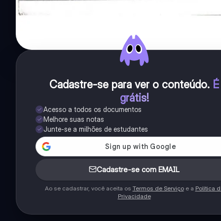
Cadastre-se para ver o conteúdo
.
É
grátis!
Acesso a todos os documentos
Melhore suas notas
Junte-se a milhões de estudantes
Cadastre-se com EMAIL
Ao se cadastrar, você aceita os
Termos de Serviço
e a
Política 
Privacidade