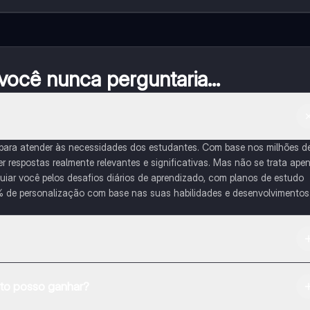
ocê nunca perguntaria...
 para atender às necessidades dos estudantes. Com base nos milhões d
respostas realmente relevantes e significativas. Mas não se trata ape
iar você pelos desafios diários de aprendizado, com planos de estudo
% de personalização com base nas suas habilidades e desenvolvimentos
na Apple App Store.
o posso ganhar?