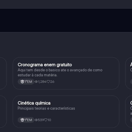
e ao nosso companheiro de IA. Para desbloquear determinadas
ity Pro.
Cronograma enem gratuito
Português
Aqui tem desde o basico ate o avançado de como
C
estudar à cada matéria.
1,284
26
1°EM
Cinética química
Química
Principais teorias e características
Ó
a
e
539
10
1°EM
D