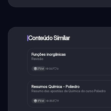
Sim, tem acesso gratuito ao conteúdo da aplicação 
funcionalidades da aplicação, pode adquirir o Knowun
Conteúdo Similar
Funções inorgânicas
Química
Revisão
367
6
2°EM
Resumos Química - Poliedro
Química
Resumo das apostilas de Química do curso Poliedro
353
9
3°EM