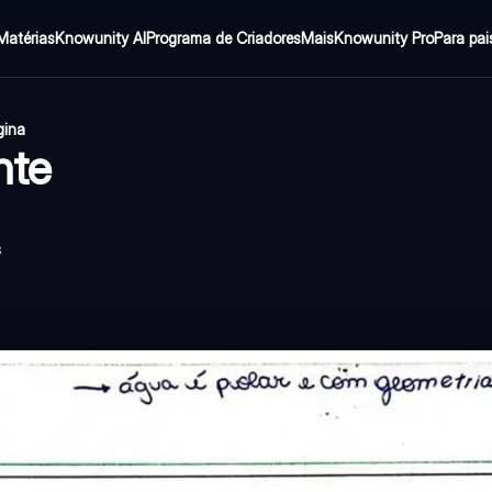
Matérias
Knowunity AI
Programa de Criadores
Mais
Knowunity Pro
Para pai
gina
nte
s