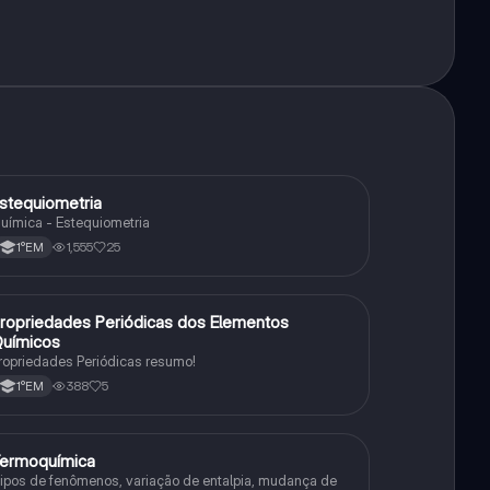
stequiometria
Química
uímica - Estequiometria
1,555
25
1°EM
ropriedades Periódicas dos Elementos
Química
uímicos
ropriedades Periódicas resumo!
388
5
1°EM
ermoquímica
Química
ipos de fenômenos, variação de entalpia, mudança de