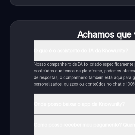
Achamos que v
O que é o assistente de IA da Knowunity?
Nosso companheiro de IA foi criado especificamente
conteúdos que temos na plataforma, podemos oferecer 
de respostas, o companheiro também está aqui para gu
personalizados, quizzes ou conteúdos no chat e 100
Onde posso baixar o app da Knowunity?
Pode descarregar a aplicação na Google Play Store e 
Como posso receber meu pagamento? Quant