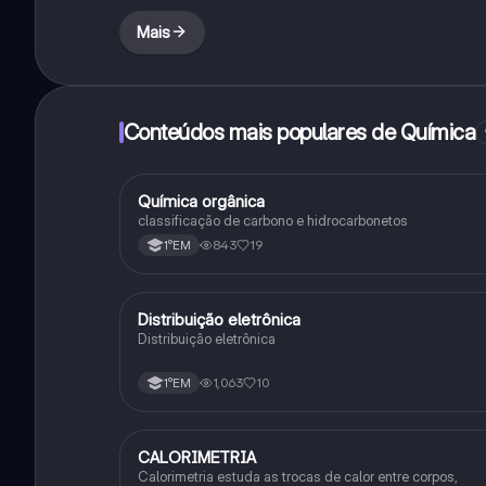
Mais
Conteúdos mais populares de Química
Química orgânica
Química
classificação de carbono e hidrocarbonetos
843
19
1°EM
Distribuição eletrônica
Química
Distribuição eletrônica
1,063
10
1°EM
CALORIMETRIA
Química
Calorimetria estuda as trocas de calor entre corpos,