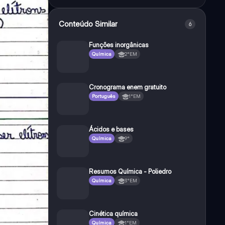
Conteúdo Similar
6
Funções inorgânicas
Química
2°EM
Cronograma enem gratuito
Português
1°EM
Ácidos e bases
Química
9°
Resumos Química - Poliedro
Química
3°EM
Cinética química
Química
1°EM