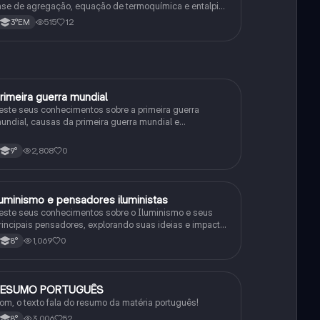
ase de agregação, equação de termoquímica e entalpia
e formação
515
12
3°EM
rimeira guerra mundial
História
este seus conhecimentos sobre a primeira guerra
undial, causas da primeira guerra mundial e
onsequências da Primeira Guerra Mundial, fases da
rimeira guerra mundial
2,808
0
9°
luminismo e pensadores iluministas
História
este seus conhecimentos sobre o Iluminismo e seus
rincipais pensadores, explorando suas ideias e impacto
istórico.
1,069
0
8°
RESUMO PORTUGUÊS
Português
om, o texto fala do resumo da matéria português!
3,006
52
8°