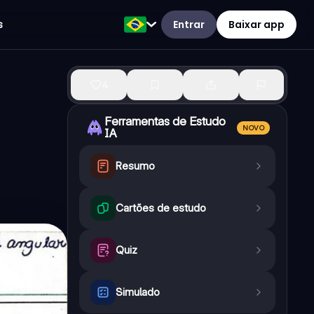
Entrar
Baixar app
s
4
Ferramentas de Estudo
NOVO
IA
Resumo
Cartões de estudo
Quiz
Simulado