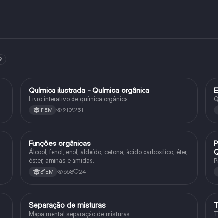
9
Química ilustrada - Química orgânica
E
Química
Livro interativo de química orgânica
Q
910
31
1°EM
Funções orgânicas
P
Química
Q
Álcool, fenol, enol, aldeído, cetona, ácido carboxilíco, éter,
éster, aminas e amidas.
P
658
24
3°EM
Separação de misturas
T
Química
Mapa mental separação de misturas
T