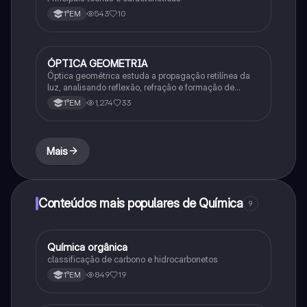
543
10
1°EM
ÓPTICA GEOMETRIA
Química
Óptica geométrica estuda a propagação retilínea da
luz, analisando reflexão, refração e formação de
imagens em espelhos e lentes. Usa princípios como
1,274
33
1°EM
os de Snell-Descartes e Fermat.
Mais
Conteúdos mais populares de Química
9
Química orgânica
Química
classificação de carbono e hidrocarbonetos
849
19
1°EM