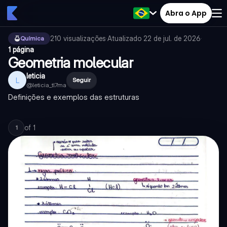
Abra o App
210
visualizações
·
Atualizado
22 de jul. de 2026
·
Química
1 página
Geometria molecular
leticia
L
Seguir
@
leticia_tl7ma
Definições e exemplos das estruturas
of
1
1