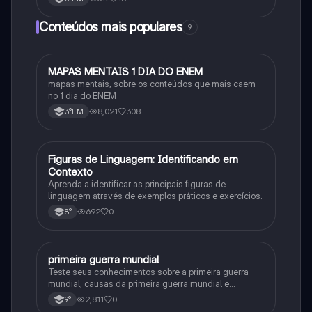
Conteúdos mais populares
9
MAPAS MENTAIS 1 DIA DO ENEM
Português
mapas mentais, sobre os conteúdos que mais caem
no 1 dia do ENEM
8,021
308
3°EM
F
Figuras de Linguagem: Identificando em
Português
Contexto
Aprenda a identificar as principais figuras de
linguagem através de exemplos práticos e exercícios.
692
0
8°
primeira guerra mundial
História
Teste seus conhecimentos sobre a primeira guerra
mundial, causas da primeira guerra mundial e
consequências da Primeira Guerra Mundial, fases da
2,811
0
9°
primeira guerra mundial