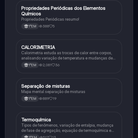
Propriedades Periódicas dos Elementos
Química
Químicos
Propriedades Periódicas resumo!
388
5
1°EM
CALORIMETRIA
Química
Calorimetria estuda as trocas de calor entre corpos,
analisando variação de temperatura e mudanças de
estado físico. Usa conceitos como calor sensível,
2,081
36
1°EM
latente e capacidade térmica.
Separação de misturas
Química
Mapa mental separação de misturas
889
19
1°EM
Termoquímica
Química
Tipos de fenômenos, variação de entalpia, mudança
de fase de agregação, equação de termoquímica e
entalpia de formação
517
13
3°EM