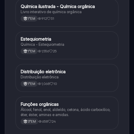
Química ilustrada - Química orgânica
Química
Livro interativo de química orgânica
912
31
1°EM
Estequiometria
Química
Química - Estequiometria
1,556
25
1°EM
Distribuição eletrônica
Química
Distribuição eletrônica
1,068
10
1°EM
Funções orgânicas
Química
Álcool, fenol, enol, aldeído, cetona, ácido carboxilíco,
éter, éster, aminas e amidas.
658
24
3°EM