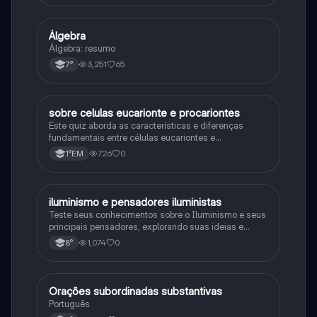
Álgebra
Matematica
Álgebra: resumo
3,251
65
7°
sobre celulas eucarionte e procariontes
Biologia
Este quiz aborda as características e diferenças
fundamentais entre células eucariontes e
procariontes.
726
0
1°EM
iluminismo e pensadores iluministas
História
Teste seus conhecimentos sobre o Iluminismo e seus
principais pensadores, explorando suas ideias e
impacto histórico.
1,074
0
8°
Orações subordinadas substantivas
Português
Português