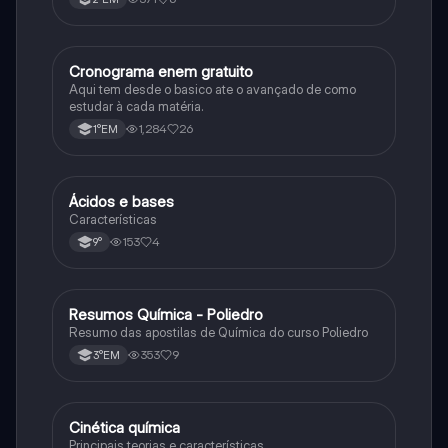
Cronograma enem gratuito
Português
Aqui tem desde o basico ate o avançado de como
estudar à cada matéria.
1,284
26
1°EM
Ácidos e bases
Química
Características
153
4
9°
Resumos Química - Poliedro
Química
Resumo das apostilas de Química do curso Poliedro
353
9
3°EM
Cinética química
Química
Principais teorias e características