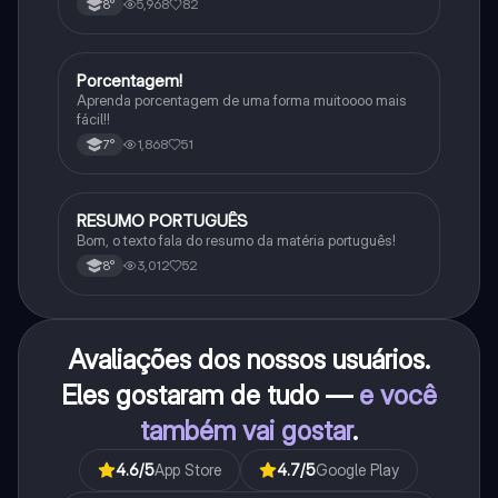
5,968
82
8°
Porcentagem!
Matematica
Aprenda porcentagem de uma forma muitoooo mais
fácil!!
1,868
51
7°
RESUMO PORTUGUÊS
Português
Bom, o texto fala do resumo da matéria português!
3,012
52
8°
Avaliações dos nossos usuários.
Eles gostaram de tudo —
e você
também vai gostar
.
4.6
/5
App Store
4.7
/5
Google Play