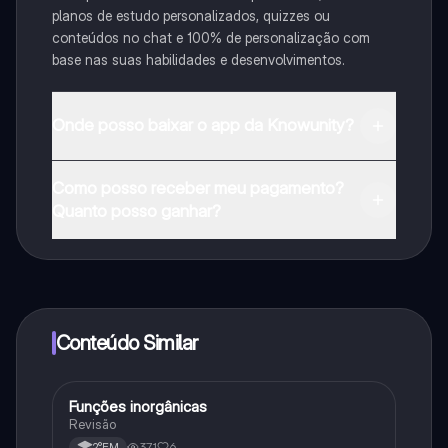
planos de estudo personalizados, quizzes ou
conteúdos no chat e 100% de personalização com
base nas suas habilidades e desenvolvimentos.
Onde posso baixar o app da Knowunity?
Pode descarregar a aplicação na Google Play Store e
Como posso receber meu pagamento?
na Apple App Store.
Quanto posso ganhar?
Sim, tem acesso gratuito ao conteúdo da aplicação e
ao nosso companheiro de IA. Para desbloquear
determinadas funcionalidades da aplicação, pode
adquirir o Knowunity Pro.
Conteúdo Similar
Funções inorgânicas
Química
Revisão
371
6
2°EM