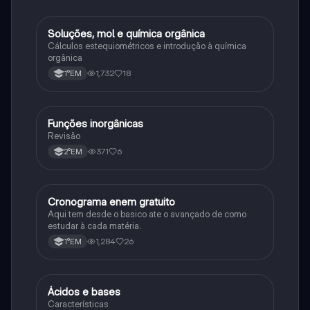
Soluções, mol e química orgânica
Química
Cálculos estequiométricos e introdução à química
orgânica
1,732
18
1°EM
Funções inorgânicas
Química
Revisão
371
6
2°EM
Cronograma enem gratuito
Português
Aqui tem desde o basico ate o avançado de como
estudar à cada matéria.
1,284
26
1°EM
Ácidos e bases
Química
Características