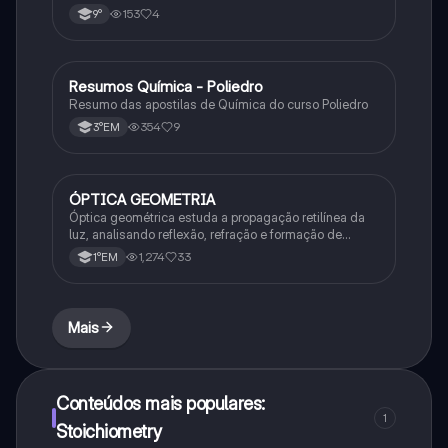
153
4
9°
Resumos Química - Poliedro
Química
Resumo das apostilas de Química do curso Poliedro
354
9
3°EM
ÓPTICA GEOMETRIA
Química
Óptica geométrica estuda a propagação retilínea da
luz, analisando reflexão, refração e formação de
imagens em espelhos e lentes. Usa princípios como
1,274
33
1°EM
os de Snell-Descartes e Fermat.
Mais
Conteúdos mais populares:
1
Stoichiometry