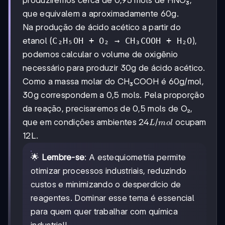
produziremos cerca de 0,95 mols de HNO₃,
que equivalem a aproximadamente 60g.
Na produção de ácido acético a partir do
etanol (
C₂H₅OH + O₂ → CH₃COOH + H₂O
),
podemos calcular o volume de oxigênio
necessário para produzir 30g de ácido acético.
Como a massa molar do CH₃COOH é 60g/mol,
30g correspondem a 0,5 mols. Pela proporção
da reação, precisaremos de 0,5 mols de O₂,
24L/mol
24
/
que em condições ambientes
ocupam
L
m
o
l
12L.
🌟
Lembre-se
: A estequiometria permite
otimizar processos industriais, reduzindo
custos e minimizando o desperdício de
reagentes. Dominar esse tema é essencial
para quem quer trabalhar com química