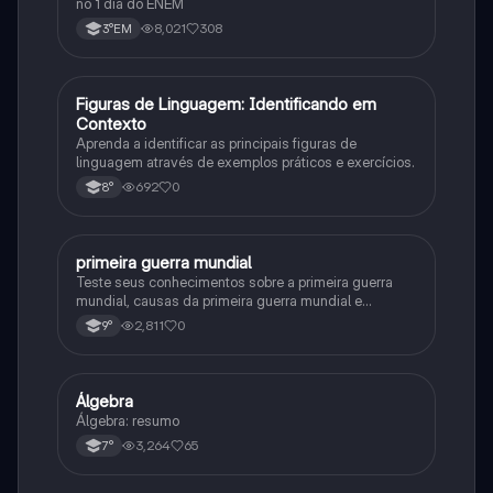
no 1 dia do ENEM
8,021
308
3°EM
F
Figuras de Linguagem: Identificando em
Português
Contexto
Aprenda a identificar as principais figuras de
linguagem através de exemplos práticos e exercícios.
692
0
8°
primeira guerra mundial
História
Teste seus conhecimentos sobre a primeira guerra
mundial, causas da primeira guerra mundial e
consequências da Primeira Guerra Mundial, fases da
2,811
0
9°
primeira guerra mundial
Álgebra
Matematica
Álgebra: resumo
3,264
65
7°