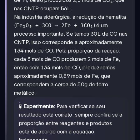
de 1:1, serão produzidos 2,5 mols de CO₂, que
nas CNTP ocupam 56L.
Na indústria siderúrgica, a redução da hematita
(
Fe₂O₃ + 3CO → 2Fe + 3CO₂
) é um
processo importante. Se temos 30L de CO nas
CNTP, isso corresponde a aproximadamente
1,34 mols de CO. Pela proporção da reação,
cada 3 mols de CO produzem 2 mols de Fe,
então com 1,34 mols de CO, produziremos
aproximadamente 0,89 mols de Fe, que
correspondem a cerca de 50g de ferro
metálico.
🧪
Experimente
: Para verificar se seu
resultado está correto, sempre confira se a
proporção entre reagentes e produtos
está de acordo com a equação