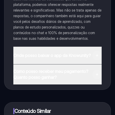
plataforma, podemos oferecer respostas realmente
relevantes e significativas. Mas não se trata apenas de
respostas, o companheiro também está aqui para guiar
você pelos desafios diários de aprendizado, com
planos de estudo personalizados, quizzes ou
conteúdos no chat e 100% de personalização com
base nas suas habilidades e desenvolvimentos.
Onde posso baixar o app da Knowunity?
Pode descarregar a aplicação na Google Play Store e
Como posso receber meu pagamento?
na Apple App Store.
Quanto posso ganhar?
Sim, tem acesso gratuito ao conteúdo da aplicação e
ao nosso companheiro de IA. Para desbloquear
determinadas funcionalidades da aplicação, pode
adquirir o Knowunity Pro.
Conteúdo Similar