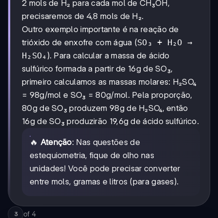
2 mols de H₂ para cada mol de CH₃OH,
precisaremos de 4,8 mols de H₂.
Outro exemplo importante é na reação de
trióxido de enxofre com água (
SO₃ + H₂O →
H₂SO₄
). Para calcular a massa de ácido
sulfúrico formada a partir de 16g de SO₃,
primeiro calculamos as massas molares: H₂SO₄
= 98g/mol e SO₃ = 80g/mol. Pela proporção,
80g de SO₃ produzem 98g de H₂SO₄, então
16g de SO₃ produzirão 19,6g de ácido sulfúrico.
🔥
Atenção
: Nas questões de
estequiometria, fique de olho nas
unidades! Você pode precisar converter
entre mols, gramas e litros (para gases).
of
4
3