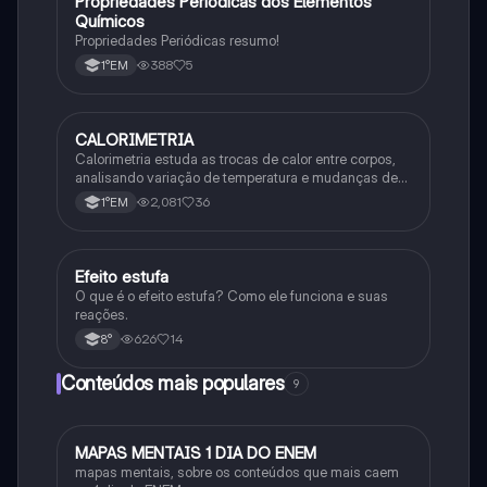
Propriedades Periódicas dos Elementos
Química
Químicos
Propriedades Periódicas resumo!
388
5
1°EM
CALORIMETRIA
Química
Calorimetria estuda as trocas de calor entre corpos,
analisando variação de temperatura e mudanças de
estado físico. Usa conceitos como calor sensível,
2,081
36
1°EM
latente e capacidade térmica.
Efeito estufa
Química
O que é o efeito estufa? Como ele funciona e suas
reações.
626
14
8°
Conteúdos mais populares
9
MAPAS MENTAIS 1 DIA DO ENEM
Português
mapas mentais, sobre os conteúdos que mais caem