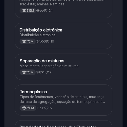
éter, éster, aminas e amidas.
661
24
3°EM
Distribuição eletrônica
Química
Distribuição eletrônica
1,068
10
1°EM
Separação de misturas
Química
Mapa mental separação de misturas
891
19
1°EM
Termoquímica
Química
Tipos de fenômenos, variação de entalpia, mudança
de fase de agregação, equação de termoquímica e
entalpia de formação
519
13
3°EM