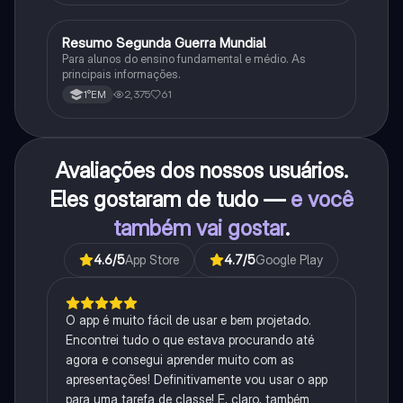
Resumo Segunda Guerra Mundial
História
Para alunos do ensino fundamental e médio. As
principais informações.
2,375
61
1°EM
Avaliações dos nossos usuários.
Eles gostaram de tudo —
e você
também vai gostar
.
4.6
/5
App Store
4.7
/5
Google Play
O app é muito fácil de usar e bem projetado.
Encontrei tudo o que estava procurando até
agora e consegui aprender muito com as
apresentações! Definitivamente vou usar o app
para uma tarefa de classe! E, claro, também