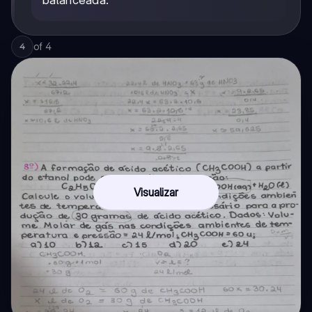
balanceada.
of
4
4
Visualizar