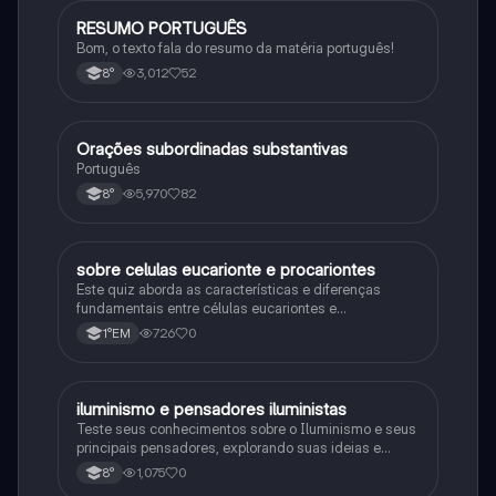
RESUMO PORTUGUÊS
Português
Bom, o texto fala do resumo da matéria português!
3,012
52
8°
Orações subordinadas substantivas
Português
Português
5,970
82
8°
sobre celulas eucarionte e procariontes
Biologia
Este quiz aborda as características e diferenças
fundamentais entre células eucariontes e
procariontes.
726
0
1°EM
iluminismo e pensadores iluministas
História
Teste seus conhecimentos sobre o Iluminismo e seus
principais pensadores, explorando suas ideias e
impacto histórico.
1,075
0
8°