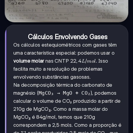
Cálculos Envolvendo Gases
Os cálculos estequiométricos com gases têm
uma característica especial: podemos usar o
22,4L/mol
22
,
4
/
volume molar
nas CNTP
. Isso
L
m
o
l
facilita muito a resolução de problemas
envolvendo substâncias gasosas.
Na decomposição térmica do carbonato de
magnésio (
MgCO₃ → MgO + CO₂
), podemos
calcular o volume de CO₂ produzido a partir de
210g de MgCO₃. Como a massa molar do
MgCO₃ é 84g/mol, temos que 210g
correspondem a 2,5 mols. Como a proporção é