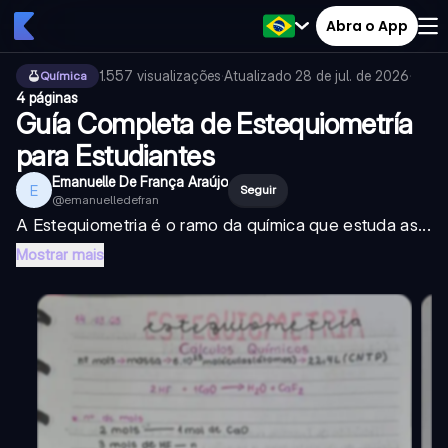
Abra o App
1.557
visualizações
·
Atualizado
28 de jul. de 2026
·
Química
4 páginas
Guía Completa de Estequiometría
para Estudiantes
Emanuelle De França Araújo
E
Seguir
@
emanuelledefran
A Estequiometria é o ramo da química que estuda as...
Mostrar mais