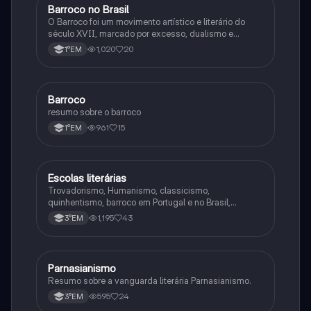
Barroco no Brasil
Português
O Barroco foi um movimento artístico e literário do
século XVII, marcado por excesso, dualismo e
contraste. Buscava expressar a angústia humana
1,020
20
1°EM
através de linguagem rebuscada e temas religiosos.
Barroco
Arte
resumo sobre o barroco
961
15
1°EM
Escolas literárias
Português
Trovadorismo, Humanismo, classicismo,
quinhentismo, barroco em Portugal e no Brasil,
arcadismo em Portugal e no Brasil e romantismo em
1,195
43
3°EM
Portugal e no Brasil
Parnasianismo
Português
Resumo sobre a vanguarda literária Parnasianismo.
595
24
3°EM