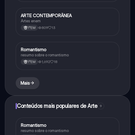
ARTE CONTEMPORÂNEA
Arte
Artes enem
809
13
1°EM
Romantismo
Arte
resumo sobre o romantismo
1,692
18
1°EM
Mais
Conteúdos mais populares de Arte
9
Romantismo
Arte
resumo sobre o romantismo