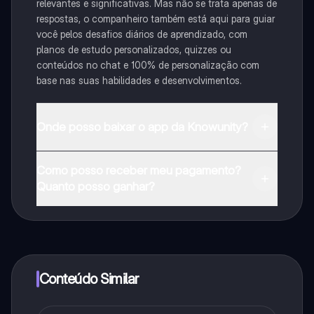
relevantes e significativas. Mas não se trata apenas de
respostas, o companheiro também está aqui para guiar
você pelos desafios diários de aprendizado, com
planos de estudo personalizados, quizzes ou
conteúdos no chat e 100% de personalização com
base nas suas habilidades e desenvolvimentos.
Onde posso baixar o app da Knowunity?
Pode descarregar a aplicação na Google Play Store e
Como posso receber meu pagamento?
na Apple App Store.
Quanto posso ganhar?
Sim, tem acesso gratuito ao conteúdo da aplicação e
ao nosso companheiro de IA. Para desbloquear
determinadas funcionalidades da aplicação, pode
adquirir o Knowunity Pro.
Conteúdo Similar