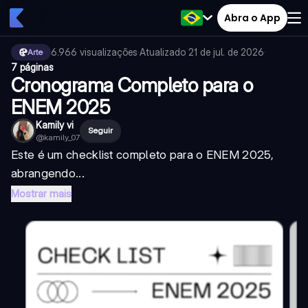
Abra o App
6.966
visualizações
·
Atualizado
21 de jul. de 2026
·
Arte
7 páginas
Cronograma Completo para o
ENEM 2025
Kamily vi
Seguir
@
kamily_07
Este é um checklist completo para o ENEM 2025,
abrangendo...
Mostrar mais