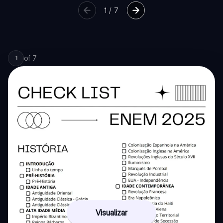
1
/
7
of
7
1
Visualizar