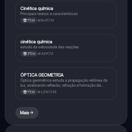
Cinética química
Química
Principais teorias e características
543
10
1°EM
cinética química
Química
estudo da velocidade das reações
329
3
3°EM
ÓPTICA GEOMETRIA
Química
Óptica geométrica estuda a propagação retilínea da
luz, analisando reflexão, refração e formação de
imagens em espelhos e lentes. Usa princípios como
1,274
33
1°EM
os de Snell-Descartes e Fermat.
Mais