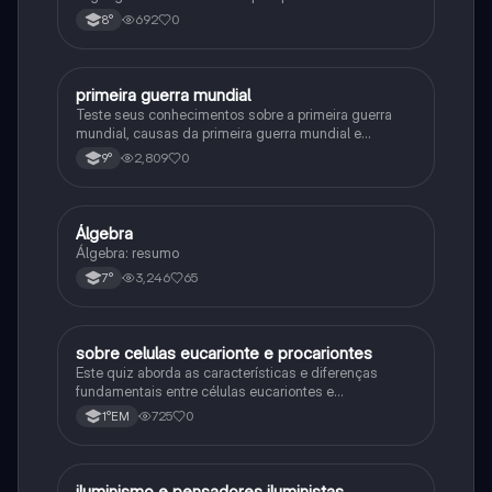
692
0
8°
primeira guerra mundial
História
Teste seus conhecimentos sobre a primeira guerra
mundial, causas da primeira guerra mundial e
consequências da Primeira Guerra Mundial, fases da
2,809
0
9°
primeira guerra mundial
Álgebra
Matematica
Álgebra: resumo
3,246
65
7°
sobre celulas eucarionte e procariontes
Biologia
Este quiz aborda as características e diferenças
fundamentais entre células eucariontes e
procariontes.
725
0
1°EM
iluminismo e pensadores iluministas
História