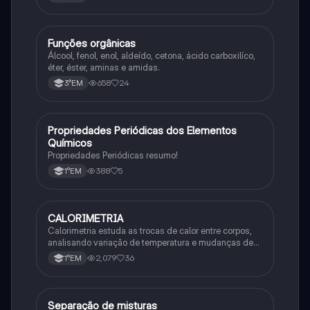
Funções orgânicas
Química
Álcool, fenol, enol, aldeído, cetona, ácido carboxilíco,
éter, éster, aminas e amidas.
658
24
3°EM
Propriedades Periódicas dos Elementos
Química
Químicos
Propriedades Periódicas resumo!
388
5
1°EM
CALORIMETRIA
Química
Calorimetria estuda as trocas de calor entre corpos,
analisando variação de temperatura e mudanças de
estado físico. Usa conceitos como calor sensível,
2,079
36
1°EM
latente e capacidade térmica.
Separação de misturas
Química