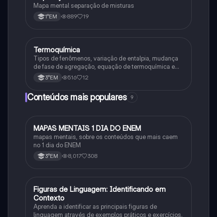
Mapa mental separação de misturas
889
19
1°EM
Termoquímica
Química
Tipos de fenômenos, variação de entalpia, mudança
de fase de agregação, equação de termoquímica e
entalpia de formação
516
12
3°EM
Conteúdos mais populares
9
MAPAS MENTAIS 1 DIA DO ENEM
Português
mapas mentais, sobre os conteúdos que mais caem
no 1 dia do ENEM
8,017
308
3°EM
F
Figuras de Linguagem: Identificando em
Português
Contexto
Aprenda a identificar as principais figuras de
linguagem através de exemplos práticos e exercícios.