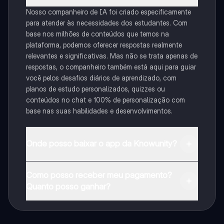
Nosso companheiro de IA foi criado especificamente
para atender às necessidades dos estudantes. Com
base nos milhões de conteúdos que temos na
plataforma, podemos oferecer respostas realmente
relevantes e significativas. Mas não se trata apenas de
respostas, o companheiro também está aqui para guiar
você pelos desafios diários de aprendizado, com
planos de estudo personalizados, quizzes ou
conteúdos no chat e 100% de personalização com
base nas suas habilidades e desenvolvimentos.
Onde posso baixar o app da Knowunity?
Pode descarregar a aplicação na Google Play Store e
Como posso receber meu pagamento?
na Apple App Store.
Quanto posso ganhar?
Sim, tem acesso gratuito ao conteúdo da aplicação e
ao nosso companheiro de IA. Para desbloquear