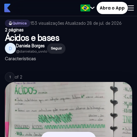
Abra o App
153
visualizações
·
Atualizado
28 de jul. de 2026
·
Química
2 páginas
Ácidos e bases
Daniela Borges
D
Seguir
@
danielabo_uvvlo
Características
of
2
1