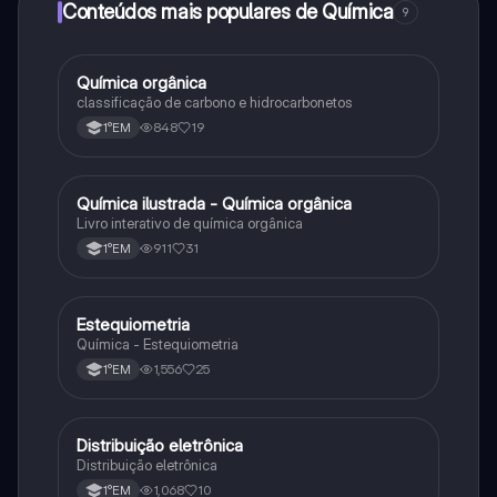
Conteúdos mais populares de Química
9
Química orgânica
Química
classificação de carbono e hidrocarbonetos
848
19
1°EM
Química ilustrada - Química orgânica
Química
Livro interativo de química orgânica
911
31
1°EM
Estequiometria
Química
Química - Estequiometria
1,556
25
1°EM
Distribuição eletrônica
Química
Distribuição eletrônica
1,068
10
1°EM