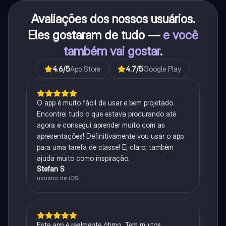
Avaliações dos nossos usuários.
Eles gostaram de tudo —
e você
também vai gostar
.
4.6
/5
App Store
4.7
/5
Google Play
O app é muito fácil de usar e bem projetado.
Encontrei tudo o que estava procurando até
agora e consegui aprender muito com as
apresentações! Definitivamente vou usar o app
para uma tarefa de classe! E, claro, também
ajuda muito como inspiração.
Stefan S
usuário de iOS
Este app é realmente ótimo. Tem muitos