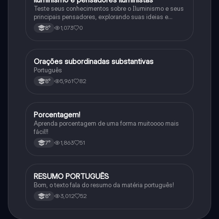
Teste seus conhecimentos sobre o Iluminismo e seus
principais pensadores, explorando suas ideias e
impacto histórico.
1,073
0
8°
Orações subordinadas substantivas
Português
Português
5,961
82
8°
Porcentagem!
Matematica
Aprenda porcentagem de uma forma muitoooo mais
fácil!!
1,863
51
7°
RESUMO PORTUGUÊS
Português
Bom, o texto fala do resumo da matéria português!
3,012
52
8°