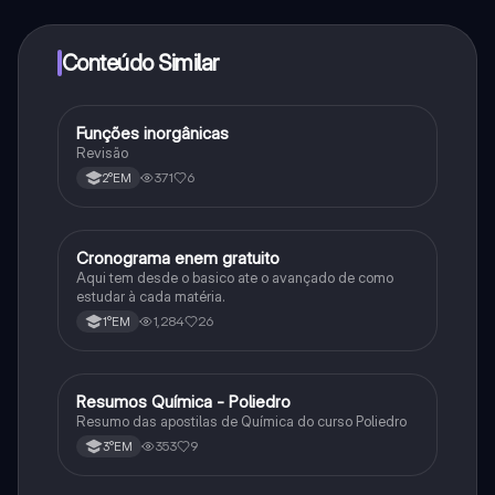
determinadas funcionalidades da aplicação, pode
adquirir o Knowunity Pro.
Conteúdo Similar
Funções inorgânicas
Química
Revisão
371
6
2°EM
Cronograma enem gratuito
Português
Aqui tem desde o basico ate o avançado de como
estudar à cada matéria.
1,284
26
1°EM
Resumos Química - Poliedro
Química
Resumo das apostilas de Química do curso Poliedro
353
9
3°EM