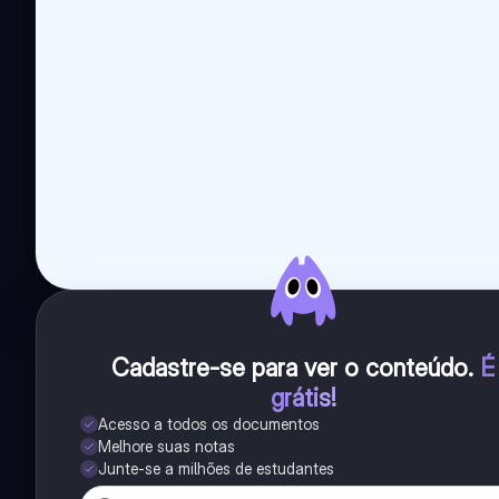
Cadastre-se para ver o conteúdo
.
É
grátis!
Acesso a todos os documentos
Melhore suas notas
Junte-se a milhões de estudantes