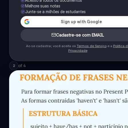
Acesso a todos os documentos
Melhore suas notas
Junte-se a milhões de estudantes
Cadastre-se com EMAIL
Ao se cadastrar, você aceita os
Termos de Serviço
e a
Política 
Privacidade
of
4
2