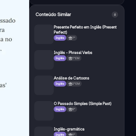
Conteúdo Similar
6
Presente Perfeito em Inglês (Present
Perfect)
Inglês
7°
Inglês - Phrasal Verbs
Inglês
1°EM
Análise de Cartoons
Inglês
2°EM
O Passado Simples (Simple Past)
Inglês
8°
Inglês-gramática
Inglês
9°