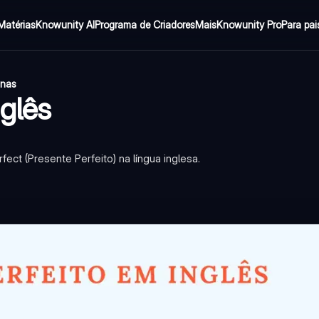
Matérias
Knowunity AI
Programa de Criadores
Mais
Knowunity Pro
Para pai
inas
glês
ct (Presente Perfeito) na língua inglesa.