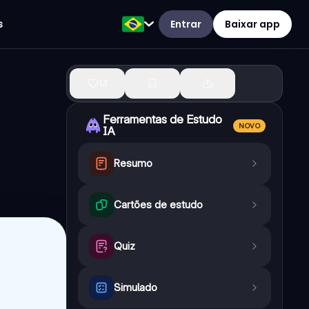
Entrar
Baixar app
s
13
Ferramentas de Estudo
NOVO
IA
Resumo
Cartões de estudo
Quiz
Simulado