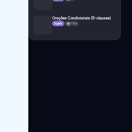
Orações Condicionais (If-clauses)
Inglês
1°EM