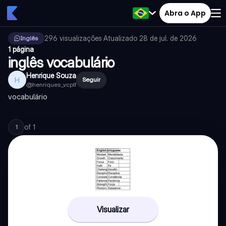
Abra o App
296
visualizações
·
Atualizado
28 de jul. de 2026
·
Inglês
1 página
inglês vocabulário
Henrique Souza
H
Seguir
@
henriques_vcplf
vocabulário
of
1
1
Visualizar