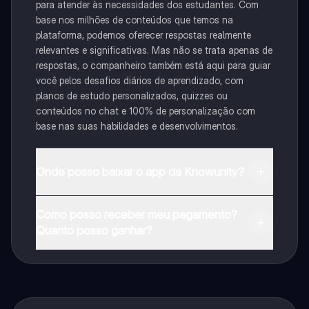
para atender às necessidades dos estudantes. Com
base nos milhões de conteúdos que temos na
plataforma, podemos oferecer respostas realmente
relevantes e significativas. Mas não se trata apenas de
respostas, o companheiro também está aqui para guiar
você pelos desafios diários de aprendizado, com
planos de estudo personalizados, quizzes ou
conteúdos no chat e 100% de personalização com
base nas suas habilidades e desenvolvimentos.
Onde posso baixar o app da Knowunity?
Pode descarregar a aplicação na Google Play Store e
Como posso receber meu pagamento?
na Apple App Store.
Quanto posso ganhar?
Sim, tem acesso gratuito ao conteúdo da aplicação e
ao nosso companheiro de IA. Para desbloquear
determinadas funcionalidades da aplicação, pode
adquirir o Knowunity Pro.