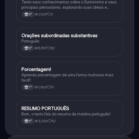
Teste seus conhecimentos sobre o Iluminismo e seus
principais pensadores, explorando suas ideias e
impacto histórico.
1,069
0
8°
Orações subordinadas substantivas
Português
Português
5,957
82
8°
Porcentagem!
Matematica
Aprenda porcentagem de uma forma muitoooo mais
fácil!!
1,860
51
7°
RESUMO PORTUGUÊS
Português
Bom, o texto fala do resumo da matéria português!
3,006
52
8°