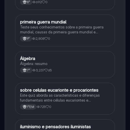
692
0
8°
primeira guerra mundial
História
Teste seus conhecimentos sobre a primeira guerra
mundial, causas da primeira guerra mundial e
consequências da Primeira Guerra Mundial, fases da
2,808
0
9°
primeira guerra mundial
Álgebra
Matematica
Álgebra: resumo
3,237
65
7°
sobre celulas eucarionte e procariontes
Biologia
Este quiz aborda as características e diferenças
fundamentais entre células eucariontes e
procariontes.
725
0
1°EM
iluminismo e pensadores iluministas
História