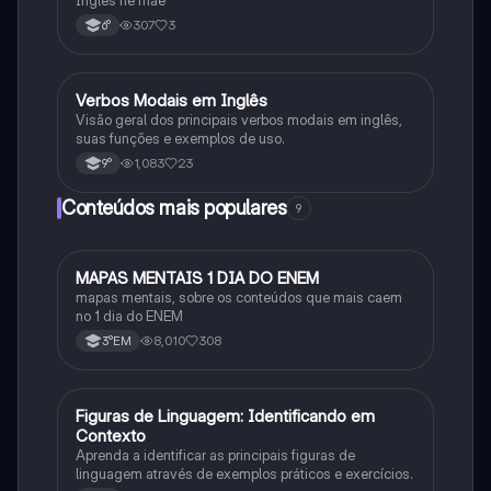
Inglês né mãe
307
3
6°
Verbos Modais em Inglês
Inglês
Visão geral dos principais verbos modais em inglês,
suas funções e exemplos de uso.
1,083
23
9°
Conteúdos mais populares
9
MAPAS MENTAIS 1 DIA DO ENEM
Português
mapas mentais, sobre os conteúdos que mais caem
no 1 dia do ENEM
8,010
308
3°EM
F
Figuras de Linguagem: Identificando em
Português
Contexto
Aprenda a identificar as principais figuras de
linguagem através de exemplos práticos e exercícios.