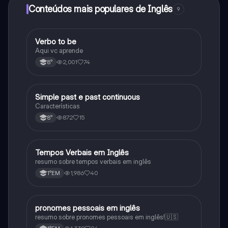
Conteúdos mais populares de Inglês
9
Verbo to be
Inglês
Aqui vc aprende
2,001
74
8°
Simple past e past continuous
Inglês
Características
872
15
8°
Tempos Verbais em Inglês
Inglês
resumo sobre tempos verbais em inglês
1,986
40
1°EM
pronomes pessoais em inglês
Inglês
resumo sobre pronomes pessoais em inglês!🇺🇸