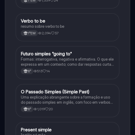
1,339
24
1°EM
Verbo to be
Inglês
resumo sobre verbo to be
2,094
37
1°EM
Futuro simples "going to"
Inglês
Formas: interrogativa, negativa e afirmativa. O que ele
expressa em um contexto; como dar respostas curtas
em uma frase, e as junções com o verbo to be
513
14
8°
O Passado Simples (Simple Past)
Inglês
Uma explicação abrangente sobre a formação e uso
do passado simples em inglês, com foco em verbos
regulares e irregulares, frases negativas e
1,019
20
8°
interrogativas.
Present simple
Inglês