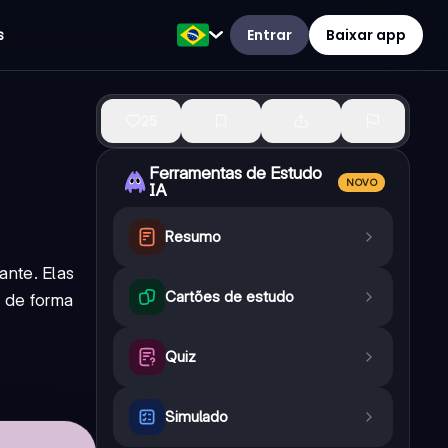
Entrar
Baixar app
s
25
Ferramentas de Estudo
NOVO
IA
Resumo
ante. Elas
Cartões de estudo
s de forma
Quiz
Simulado