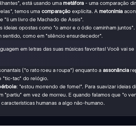
ilhantes", está usando uma
metáfora
- uma comparação di
relas", temos uma
comparação
explícita. A
metonímia
acon
 "li um livro de Machado de Assis".
s ideias opostas como "o amor e o ódio caminham juntos".
 sentido, como em "silêncio ensurdecedor".
linguagem em letras das suas músicas favoritas! Você vai se
onantais ("o rato roeu a roupa") enquanto a
assonância
re
 "tic-tac" do relógio.
pérbole
: "estou morrendo de fome!". Para suavizar ideias di
m "partiu" em vez de morreu. E quando falamos que "o ve
 características humanas a algo não-humano.