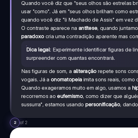
Quando você diz que "seus olhos são estrelas br
usar "como". Já em "seus olhos brilham como est
quando você diz "li Machado de Assis" em vez de
O contraste aparece na
antítese
, quando juntamo
paradoxo
cria uma contradição aparente mas com
Dica legal
: Experimente identificar figuras de 
surpreender com quantas encontrará.
Nas figuras de som, a
aliteração
repete sons cons
vogais. Já a
onomatopeia
imita sons reais, como o
Quando exageramos muito em algo, usamos a
hi
recorremos ao
eufemismo
, como dizer que algué
sussurra", estamos usando
personificação
, dando
of
2
2