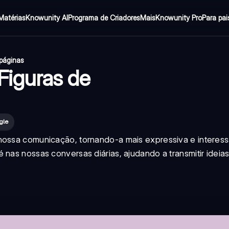
Matérias
Knowunity AI
Programa de Criadores
Mais
Knowunity Pro
Para pai
páginas
iguras de
gle
nossa comunicação, tornando-a mais expressiva e interess
 nas nossas conversas diárias, ajudando a transmitir ideia