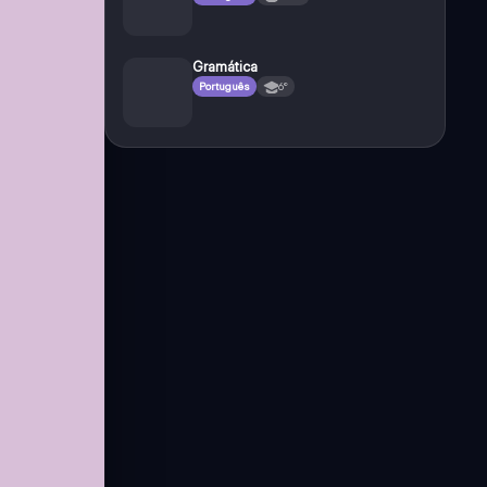
Gramática
Português
6°