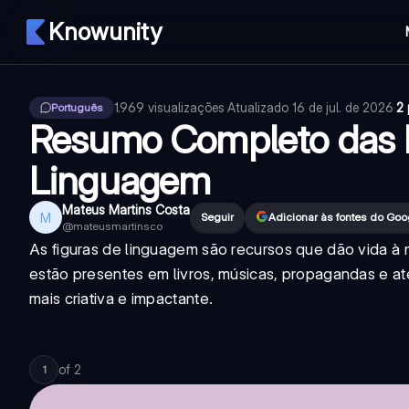
Knowunity
1.969
visualizações
·
Atualizado
16 de jul. de 2026
·
2 
Português
Resumo Completo das F
Linguagem
Mateus Martins Costa
M
Seguir
Adicionar às fontes do Goo
@
mateusmartinsco
As figuras de linguagem são recursos que dão vida à 
estão presentes em livros, músicas, propagandas e até
mais criativa e impactante.
of
2
1