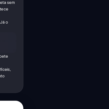
reta sem
tece
 Já o
pete
fíceis,
nto