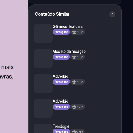
Conteúdo Similar
6
Gêneros Textuais
Português
1°EM
Modelo de redação
Português
1°EM
Advérbio
Português
1°EM
Advérbio
Português
1°EM
Fonologia
Português
Univ.