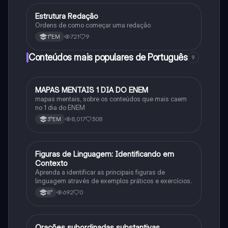
Estrutura Redação
Português
Ordens de como começar uma redação
721
9
1°EM
Conteúdos mais populares de Português
9
MAPAS MENTAIS 1 DIA DO ENEM
Português
mapas mentais, sobre os conteúdos que mais caem
no 1 dia do ENEM
8,017
308
3°EM
F
Figuras de Linguagem: Identificando em
Português
Contexto
Aprenda a identificar as principais figuras de
linguagem através de exemplos práticos e exercícios.
692
0
8°
Orações subordinadas substantivas
Português