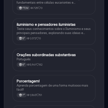
fundamentais entre células eucariontes e
procariontes.
725
0
1°EM
iluminismo e pensadores iluministas
História
Teste seus conhecimentos sobre o Iluminismo e seus
principais pensadores, explorando suas ideias e
impacto histórico.
1,072
0
8°
Orações subordinadas substantivas
Português
Português
5,961
82
8°
Porcentagem!
Matematica
Aprenda porcentagem de uma forma muitoooo mais
fácil!!
1,863
51
7°