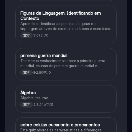
F
Figuras de Linguagem: Identificando em
Português
Contexto
Aprenda a identificar as principais figuras de
linguagem através de exemplos práticos e exercícios.
692
0
8°
primeira guerra mundial
História
Teste seus conhecimentos sobre a primeira guerra
mundial, causas da primeira guerra mundial e
consequências da Primeira Guerra Mundial, fases da
2,809
0
9°
primeira guerra mundial
Álgebra
Matematica
Álgebra: resumo
3,246
65
7°
sobre celulas eucarionte e procariontes
Biologia
Este quiz aborda as características e diferenças