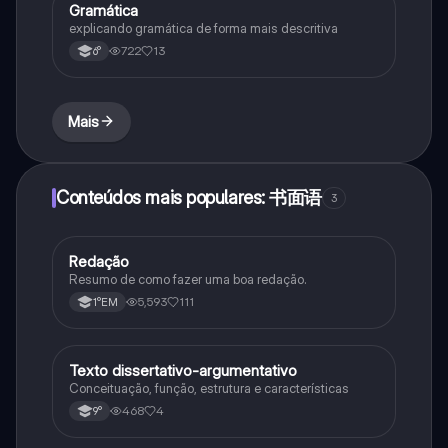
Gramática
Português
explicando gramática de forma mais descritiva
722
13
6°
Mais
Conteúdos mais populares: 书面语
3
Redação
Português
Resumo de como fazer uma boa redação.
5,593
111
1°EM
Texto dissertativo-argumentativo
Português
Conceituação, função, estrutura e características
468
4
9°