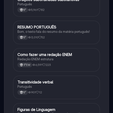
Português
5,961
82
8°
RESUMO PORTUGUÊS
Português
Bom, o texto fala do resumo da matéria português!
3,010
52
8°
Como fazer uma redação ENEM
Português
Redação ENEM estrutura
6,591
223
3°EM
Transitividade verbal
Português
Português
901
12
8°
Figuras de Linguagem
Português