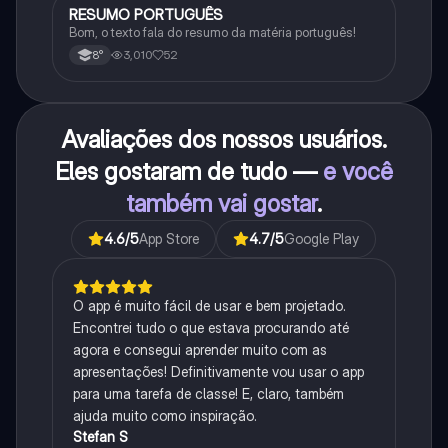
RESUMO PORTUGUÊS
Português
Bom, o texto fala do resumo da matéria português!
3,010
52
8°
Avaliações dos nossos usuários.
Eles gostaram de tudo —
e você
também vai gostar
.
4.6
/5
App Store
4.7
/5
Google Play
O app é muito fácil de usar e bem projetado.
Encontrei tudo o que estava procurando até
agora e consegui aprender muito com as
apresentações! Definitivamente vou usar o app
para uma tarefa de classe! E, claro, também
ajuda muito como inspiração.
Stefan S