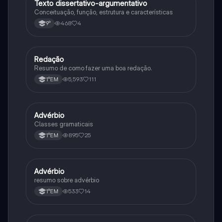
Texto dissertativo-argumentativo
Português
Conceituação, função, estrutura e características
468
4
9°
Redação
Português
Resumo de como fazer uma boa redação.
5,593
111
1°EM
Advérbio
Português
Classes gramaticais
895
25
1°EM
Advérbio
Português
resumo sobre advérbio
533
14
1°EM