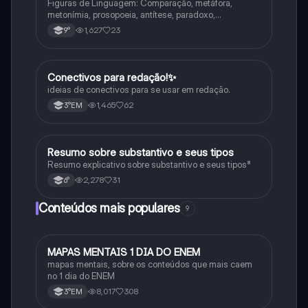
Figuras de Linguagem: Comparação, metáfora,
metonímia, prosopoeia, antítese, paradoxo,
eufemismo, hipérbole e onomatopeia
1,627
23
9°
Conectivos para redação!✨
Português
ideias de conectivos para se usar em redação.
1,465
62
3°EM
Resumo sobre substantivo e seus tipos
Português
Resumo explicativo sobre substantivo e seus tipos⁸
2,278
31
6°
Conteúdos mais populares
9
MAPAS MENTAIS 1 DIA DO ENEM
Português
mapas mentais, sobre os conteúdos que mais caem
no 1 dia do ENEM
8,017
308
3°EM