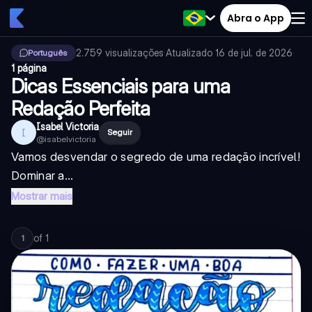
Abra o App
2.759
visualizações
·
Atualizado
16 de jul. de 2026
·
Português
1 página
Dicas Essenciais para uma
Redação Perfeita
Isabel Victoria
I
Seguir
@
isabelvictoria
Vamos desvendar o segredo de uma redação incrível!
Dominar a...
Mostrar mais
of
1
1