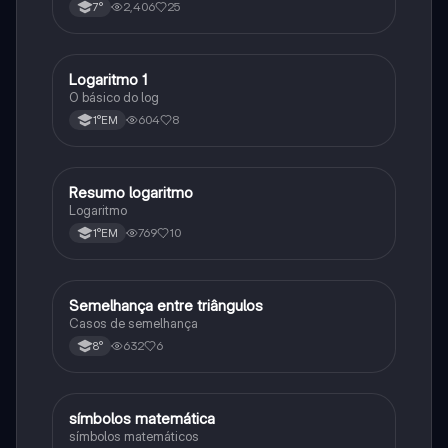
2,406
25
7°
Logaritmo 1
Matematica
O básico do log
604
8
1°EM
Resumo logaritmo
Matematica
Logaritmo
769
10
1°EM
Semelhança entre triângulos
Matematica
Casos de semelhança
632
6
8°
símbolos matemática
Matematica
símbolos matemáticos