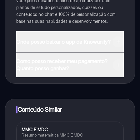
você pelos desafios diários de aprendizado, com
planos de estudo personalizados, quizzes ou
conteúdos no chat e 100% de personalização com
base nas suas habilidades e desenvolvimentos.
Onde posso baixar o app da Knowunity?
Pode descarregar a aplicação na Google Play Store e
Como posso receber meu pagamento?
na Apple App Store.
Quanto posso ganhar?
Sim, tem acesso gratuito ao conteúdo da aplicação e
ao nosso companheiro de IA. Para desbloquear
determinadas funcionalidades da aplicação, pode
adquirir o Knowunity Pro.
Conteúdo Similar
MMC E MDC
Matematica
Resumo matemática MMC E MDC