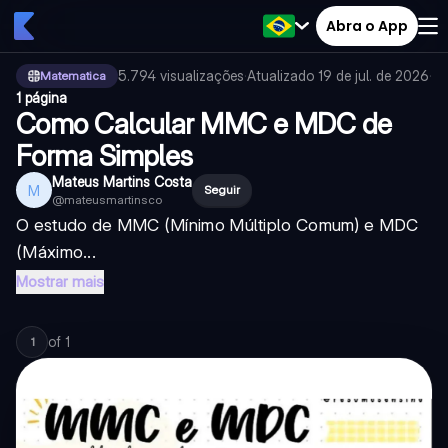
Abra o App
5.794
visualizações
·
Atualizado
19 de jul. de 2026
·
Matematica
1 página
Como Calcular MMC e MDC de
Forma Simples
Mateus Martins Costa
M
Seguir
@
mateusmartinsco
O estudo de MMC (Mínimo Múltiplo Comum) e MDC
(Máximo...
Mostrar mais
of
1
1