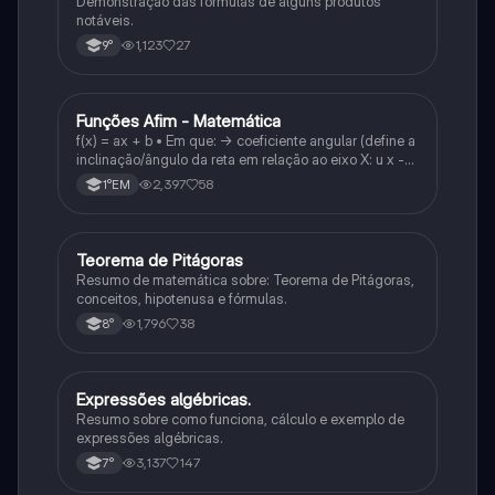
Demonstração das fórmulas de alguns produtos
notáveis.
1,123
27
9°
Funções Afim - Matemática
Matematica
f(x) = ax + b • Em que: -> coeficiente angular (define a
inclinação/ângulo da reta em relação ao eixo X: u x -
variável: a b → coeficiente linear (valor que corta o
2,397
58
1°EM
eixo y).
Teorema de Pitágoras
Matematica
Resumo de matemática sobre: Teorema de Pitágoras,
conceitos, hipotenusa e fórmulas.
1,796
38
8°
Expressões algébricas.
Matematica
Resumo sobre como funciona, cálculo e exemplo de
expressões algébricas.
3,137
147
7°