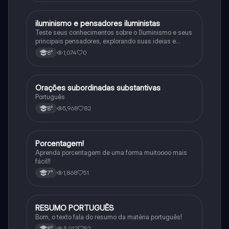
iluminismo e pensadores iluministas
História
Teste seus conhecimentos sobre o Iluminismo e seus
principais pensadores, explorando suas ideias e
impacto histórico.
1,074
0
8°
Orações subordinadas substantivas
Português
Português
5,968
82
8°
Porcentagem!
Matematica
Aprenda porcentagem de uma forma muitoooo mais
fácil!!
1,868
51
7°
RESUMO PORTUGUÊS
Português
Bom, o texto fala do resumo da matéria português!
3,012
52
8°