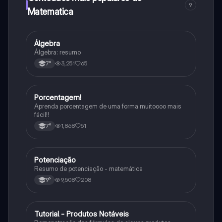
9
Matematica
Álgebra
Matematica
Álgebra: resumo
3,251
65
7°
Porcentagem!
Matematica
Aprenda porcentagem de uma forma muitoooo mais
fácil!!
1,868
51
7°
Potenciação
Matematica
Resumo de potenciação - matemática
9,508
208
9°
Tutorial - Produtos Notáveis
Matematica