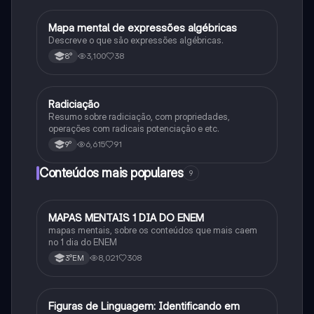
Mapa mental de expressões algébricas
Matematica
Descreve o que são expressões algébricas.
3,100
38
8°
Radiciação
Matematica
Resumo sobre radiciação, com propriedades,
operações com radicais potenciação e etc.
6,615
91
9°
Conteúdos mais populares
9
MAPAS MENTAIS 1 DIA DO ENEM
Português
mapas mentais, sobre os conteúdos que mais caem
no 1 dia do ENEM
8,021
308
3°EM
F
Figuras de Linguagem: Identificando em
Português