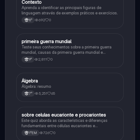
Contexto
Aprenda a identificar as principais figuras de
linguagem através de exemplos práticos e exercícios.
692
0
8°
primeira guerra mundial
História
Teste seus conhecimentos sobre a primeira guerra
mundial, causas da primeira guerra mundial e
consequências da Primeira Guerra Mundial, fases da
2,811
0
9°
primeira guerra mundial
Álgebra
Matematica
Álgebra: resumo
3,251
65
7°
sobre celulas eucarionte e procariontes
Biologia
Este quiz aborda as características e diferenças
fundamentais entre células eucariontes e
procariontes.
726
0
1°EM