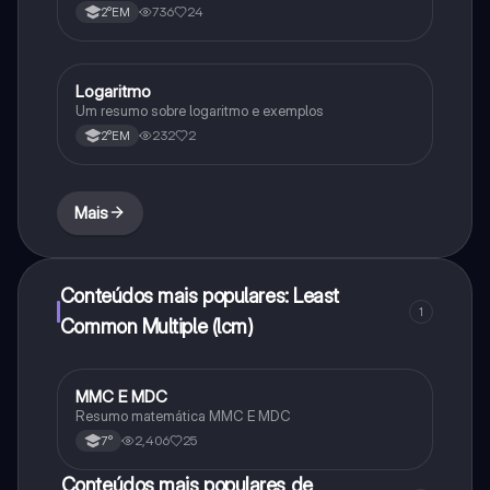
736
24
2°EM
Logaritmo
Matematica
Um resumo sobre logaritmo e exemplos
232
2
2°EM
Mais
Conteúdos mais populares: Least
1
Common Multiple (lcm)
MMC E MDC
Matematica
Resumo matemática MMC E MDC
2,406
25
7°
Conteúdos mais populares de