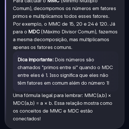
Para calcular o
MMC
(Mínimo Múltiplo
Comum), decompomos os números em fatores
primos e multiplicamos todos esses fatores.
Por exemplo, o MMC de 15, 20 e 24 é 120. Já
para o
MDC
(Máximo Divisor Comum), fazemos
a mesma decomposição, mas multiplicamos
apenas os fatores comuns.
Dica importante:
Dois números são
chamados "primos entre si" quando o MDC
entre eles é 1. Isso significa que eles não
têm fatores em comum além do número 1!
Uma fórmula legal para lembrar: MMC(a,b) ×
MDC(a,b) = a × b. Essa relação mostra como
os conceitos de MMC e MDC estão
conectados!