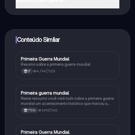
Sim, tem acesso gratuito ao conteúdo da aplicação e
ao nosso companheiro de IA. Para desbloquear
determinadas funcionalidades da aplicação, pode
adquirir o Knowunity Pro.
Conteúdo Similar
Primeira Guerra Mundial
História
Resumo sobre a primeira guerra mundial
4,714
123
6°
Primeira guerra mundial
História
Neste ressumo você verá tudo sobre a primeira guerra
mundial um acontecimento histórico que marcou a
humanidade e é um dos principais assuntos dentro da
1,910
40
1°EM
matéria de história.
Primeira Guerra Mundial.
História