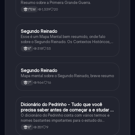
Resumo sobre a Primeira Grande Guerra.
1,339
20
1°EM
Segundo Reinado
História
Esse é um Mapa Mental bem resumido, onde falo
sobre o Segundo Reinado. Os Contextos Históricos,
Monarquia, Aspectos Políticos, Economia, Sociedade,
318
33
8°
Cultura, Conflitos e Crises e Proclamação da
República.
Segundo Reinado
História
Mapa mental sobre o Segundo Reinado, breve resumo
964
16
7°
Dicionário do Pedrinho - Tudo que você
História
precisa saber antes de começar a e studar o
segundo reinado!
O dicionário do Pedrinho conta com vários termos e
nomes bastantes importantes para o estudo do
segundo reinado e muito mais.
351
9
8°