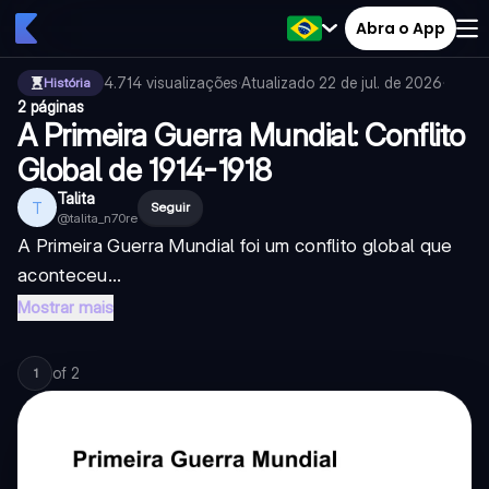
Abra o App
4.714
visualizações
·
Atualizado
22 de jul. de 2026
·
História
2 páginas
A Primeira Guerra Mundial: Conflito
Global de 1914-1918
Talita
T
Seguir
@
talita_n70re
A Primeira Guerra Mundial foi um conflito global que
aconteceu...
Mostrar mais
of
2
1