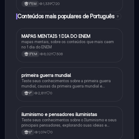
1,339
20
1°EM
Conteúdos mais populares de Português
9
MAPAS MENTAIS 1 DIA DO ENEM
Português
mapas mentais, sobre os conteúdos que mais caem
no 1 dia do ENEM
8,021
308
3°EM
primeira guerra mundial
História
Teste seus conhecimentos sobre a primeira guerra
mundial, causas da primeira guerra mundial e
consequências da Primeira Guerra Mundial, fases da
2,811
0
9°
primeira guerra mundial
iluminismo e pensadores iluministas
História
Teste seus conhecimentos sobre o Iluminismo e seus
principais pensadores, explorando suas ideias e
impacto histórico.
1,074
0
8°