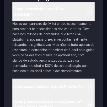
O que é o assistente de IA da
Knowunity?
Nosso companheiro de IA foi criado especificamente
para atender às necessidades dos estudantes. Com
base nos milhões de conteúdos que temos na
plataforma, podemos oferecer respostas realmente
relevantes e significativas. Mas não se trata apenas de
respostas, o companheiro também está aqui para guiar
você pelos desafios diários de aprendizado, com
planos de estudo personalizados, quizzes ou
conteúdos no chat e 100% de personalização com
base nas suas habilidades e desenvolvimentos.
Onde posso baixar o app da Knowunity?
Pode descarregar a aplicação na Google Play Store e
Como posso receber meu pagamento?
na Apple App Store.
Quanto posso ganhar?