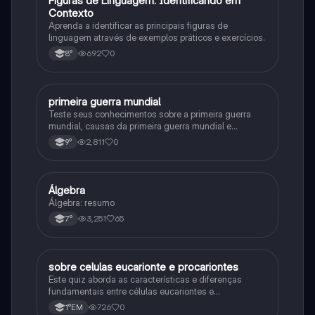
F
Figuras de Linguagem: Identificando em
Contexto
Aprenda a identificar as principais figuras de
linguagem através de exemplos práticos e exercícios.
692
0
8°
primeira guerra mundial
História
Teste seus conhecimentos sobre a primeira guerra
mundial, causas da primeira guerra mundial e
consequências da Primeira Guerra Mundial, fases da
2,811
0
9°
primeira guerra mundial
Álgebra
Matematica
Álgebra: resumo
3,251
65
7°
sobre celulas eucarionte e procariontes
Biologia
Este quiz aborda as características e diferenças
fundamentais entre células eucariontes e
procariontes.
726
0
1°EM