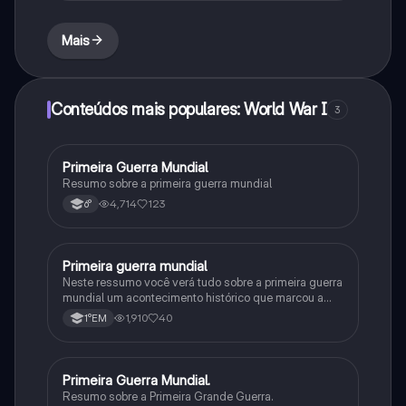
Mais
Conteúdos mais populares: World War I
3
Primeira Guerra Mundial
História
Resumo sobre a primeira guerra mundial
4,714
123
6°
Primeira guerra mundial
História
Neste ressumo você verá tudo sobre a primeira guerra
mundial um acontecimento histórico que marcou a
humanidade e é um dos principais assuntos dentro da
1,910
40
1°EM
matéria de história.
Primeira Guerra Mundial.
História
Resumo sobre a Primeira Grande Guerra.