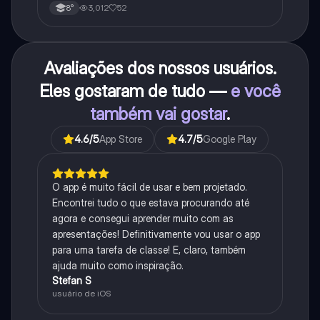
3,012
52
8°
Avaliações dos nossos usuários.
Eles gostaram de tudo —
e você
também vai gostar
.
4.6
/5
App Store
4.7
/5
Google Play
O app é muito fácil de usar e bem projetado.
Encontrei tudo o que estava procurando até
agora e consegui aprender muito com as
apresentações! Definitivamente vou usar o app
para uma tarefa de classe! E, claro, também
ajuda muito como inspiração.
Stefan S
usuário de iOS