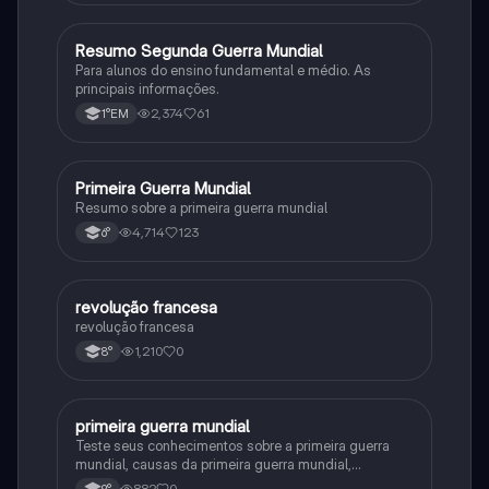
Resumo Segunda Guerra Mundial
História
Para alunos do ensino fundamental e médio. As
principais informações.
2,374
61
1°EM
Primeira Guerra Mundial
História
Resumo sobre a primeira guerra mundial
4,714
123
6°
revolução francesa
História
revolução francesa
1,210
0
8°
primeira guerra mundial
História
Teste seus conhecimentos sobre a primeira guerra
mundial, causas da primeira guerra mundial,
consequências da Primeira Guerra Mundial,fases da
882
0
9°