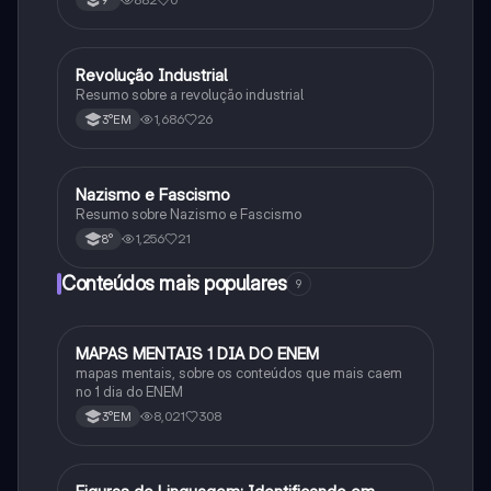
primeira guerra mundial
Revolução Industrial
História
Resumo sobre a revolução industrial
1,686
26
3°EM
Nazismo e Fascismo
História
Resumo sobre Nazismo e Fascismo
1,256
21
8°
Conteúdos mais populares
9
MAPAS MENTAIS 1 DIA DO ENEM
Português
mapas mentais, sobre os conteúdos que mais caem
no 1 dia do ENEM
8,021
308
3°EM
Português