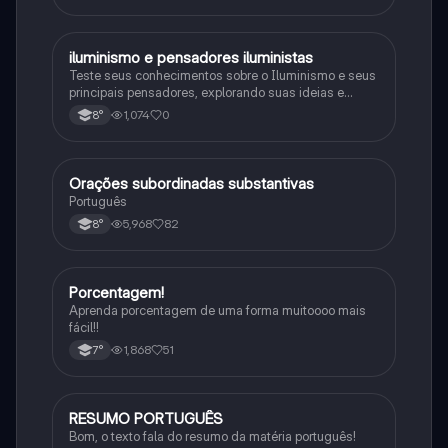
iluminismo e pensadores iluministas
História
Teste seus conhecimentos sobre o Iluminismo e seus
principais pensadores, explorando suas ideias e
impacto histórico.
1,074
0
8°
Orações subordinadas substantivas
Português
Português
5,968
82
8°
Porcentagem!
Matematica
Aprenda porcentagem de uma forma muitoooo mais
fácil!!
1,868
51
7°
RESUMO PORTUGUÊS
Português
Bom, o texto fala do resumo da matéria português!