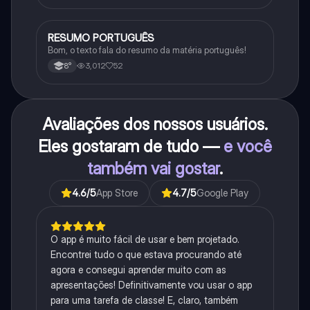
RESUMO PORTUGUÊS
Português
Bom, o texto fala do resumo da matéria português!
3,012
52
8°
Avaliações dos nossos usuários.
Eles gostaram de tudo —
e você
também vai gostar
.
4.6
/5
App Store
4.7
/5
Google Play
O app é muito fácil de usar e bem projetado.
Encontrei tudo o que estava procurando até
agora e consegui aprender muito com as
apresentações! Definitivamente vou usar o app
para uma tarefa de classe! E, claro, também