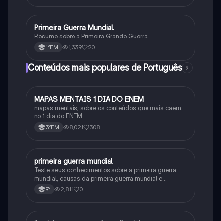
Primeira Guerra Mundial.
História
Resumo sobre a Primeira Grande Guerra.
1,339
20
1°EM
Conteúdos mais populares de Português
9
MAPAS MENTAIS 1 DIA DO ENEM
Português
mapas mentais, sobre os conteúdos que mais caem
no 1 dia do ENEM
8,021
308
3°EM
primeira guerra mundial
História
Teste seus conhecimentos sobre a primeira guerra
mundial, causas da primeira guerra mundial e
consequências da Primeira Guerra Mundial, fases da
2,811
0
9°
primeira guerra mundial