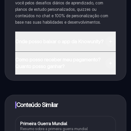
você pelos desafios diários de aprendizado, com
planos de estudo personalizados, quizzes ou
conteúdos no chat e 100% de personalização com
base nas suas habilidades e desenvolvimentos.
Onde posso baixar o app da Knowunity?
Pode descarregar a aplicação na Google Play Store e
Como posso receber meu pagamento?
na Apple App Store.
Quanto posso ganhar?
Sim, tem acesso gratuito ao conteúdo da aplicação e
ao nosso companheiro de IA. Para desbloquear
determinadas funcionalidades da aplicação, pode
adquirir o Knowunity Pro.
Conteúdo Similar
Primeira Guerra Mundial
História
Resumo sobre a primeira guerra mundial