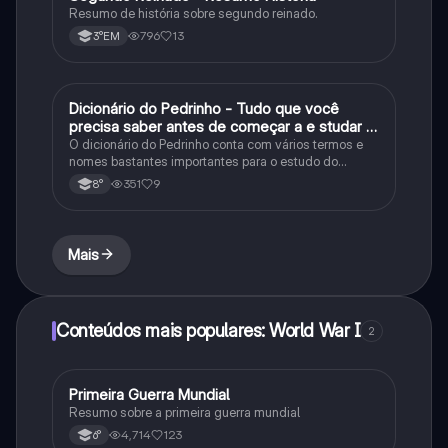
Resumo de história sobre segundo reinado.
796
13
3°EM
Dicionário do Pedrinho - Tudo que você
História
precisa saber antes de começar a e studar o
segundo reinado!
O dicionário do Pedrinho conta com vários termos e
nomes bastantes importantes para o estudo do
segundo reinado e muito mais.
351
9
8°
Mais
Conteúdos mais populares: World War I
2
Primeira Guerra Mundial
História
Resumo sobre a primeira guerra mundial
4,714
123
6°