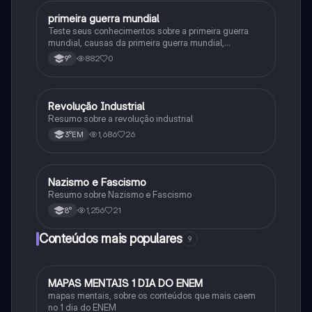
primeira guerra mundial
História
Teste seus conhecimentos sobre a primeira guerra
mundial, causas da primeira guerra mundial,
consequências da Primeira Guerra Mundial,fases da
882
0
9°
primeira guerra mundial
Revolução Industrial
História
Resumo sobre a revolução industrial
1,686
26
3°EM
Nazismo e Fascismo
História
Resumo sobre Nazismo e Fascismo
1,256
21
8°
Conteúdos mais populares
9
MAPAS MENTAIS 1 DIA DO ENEM
Português
mapas mentais, sobre os conteúdos que mais caem
no 1 dia do ENEM