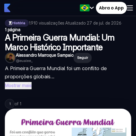
Abra o App
1.910
visualizações
·
Atualizado
27 de jul. de 2026
·
História
1 página
A Primeira Guerra Mundial: Um
Marco Histórico Importante
Alessandro Marroque Sampaio
Seguir
@
eualee_
A Primeira Guerra Mundial foi um conflito de
proporções globais...
Mostrar mais
of
1
1