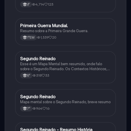
4,714
123
6°
Primeira Guerra Mundial.
História
Resumo sobre a Primeira Grande Guerra.
1,339
20
1°EM
Segundo Reinado
História
Esse é um Mapa Mental bem resumido, onde falo
sobre o Segundo Reinado. Os Contextos Históricos,
Monarquia, Aspectos Políticos, Economia, Sociedade,
318
33
8°
Cultura, Conflitos e Crises e Proclamação da
República.
Segundo Reinado
História
Mapa mental sobre o Segundo Reinado, breve resumo
964
16
7°
Segundo Reinado - Resumo História
História