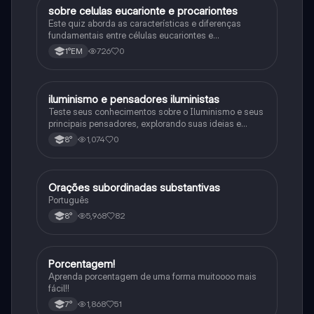
sobre celulas eucarionte e procariontes
Biologia
Este quiz aborda as características e diferenças
fundamentais entre células eucariontes e
procariontes.
726
0
1°EM
iluminismo e pensadores iluministas
História
Teste seus conhecimentos sobre o Iluminismo e seus
principais pensadores, explorando suas ideias e
impacto histórico.
1,074
0
8°
Orações subordinadas substantivas
Português
Português
5,968
82
8°
Porcentagem!
Matematica
Aprenda porcentagem de uma forma muitoooo mais
fácil!!
1,868
51
7°