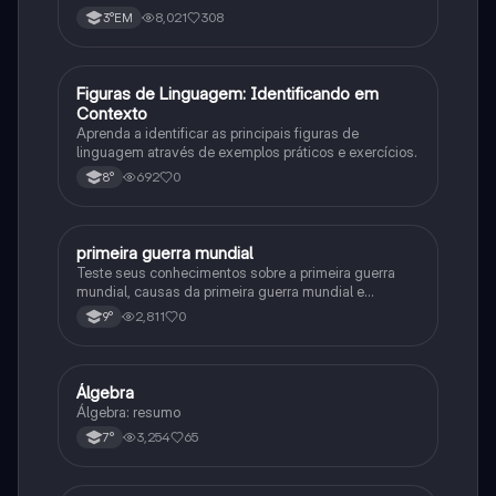
8,021
308
3°EM
F
Figuras de Linguagem: Identificando em
Português
Contexto
Aprenda a identificar as principais figuras de
linguagem através de exemplos práticos e exercícios.
692
0
8°
primeira guerra mundial
História
Teste seus conhecimentos sobre a primeira guerra
mundial, causas da primeira guerra mundial e
consequências da Primeira Guerra Mundial, fases da
2,811
0
9°
primeira guerra mundial
Álgebra
Matematica
Álgebra: resumo
3,254
65
7°