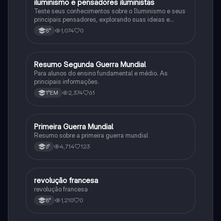
iluminismo e pensadores iluministas
História
Teste seus conhecimentos sobre o Iluminismo e seus
principais pensadores, explorando suas ideias e
impacto histórico.
1,074
0
8°
Resumo Segunda Guerra Mundial
História
Para alunos do ensino fundamental e médio. As
principais informações.
2,374
61
1°EM
Primeira Guerra Mundial
História
Resumo sobre a primeira guerra mundial
4,714
123
6°
revolução francesa
História
revolução francesa
1,210
0
8°