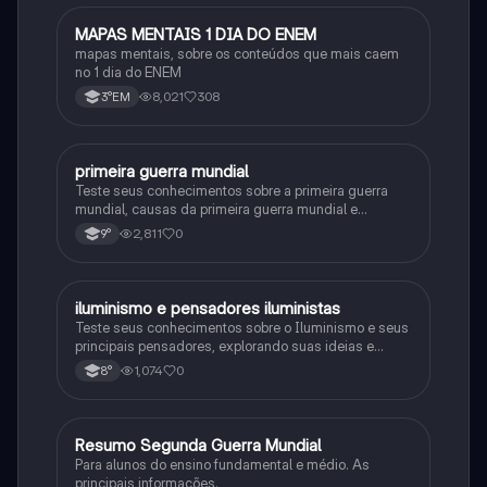
MAPAS MENTAIS 1 DIA DO ENEM
Português
mapas mentais, sobre os conteúdos que mais caem
no 1 dia do ENEM
8,021
308
3°EM
primeira guerra mundial
História
Teste seus conhecimentos sobre a primeira guerra
mundial, causas da primeira guerra mundial e
consequências da Primeira Guerra Mundial, fases da
2,811
0
9°
primeira guerra mundial
iluminismo e pensadores iluministas
História
Teste seus conhecimentos sobre o Iluminismo e seus
principais pensadores, explorando suas ideias e
impacto histórico.
1,074
0
8°
Resumo Segunda Guerra Mundial
História
Para alunos do ensino fundamental e médio. As
principais informações.