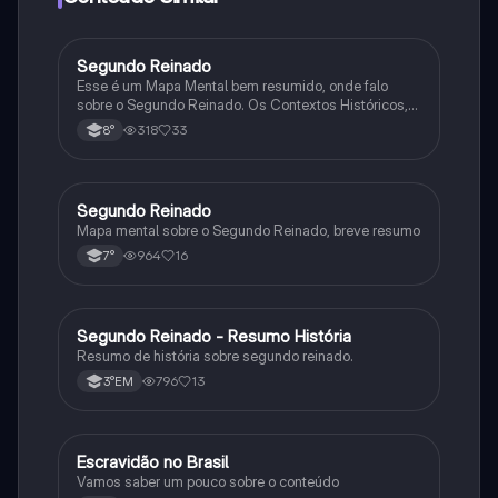
Segundo Reinado
História
Esse é um Mapa Mental bem resumido, onde falo
sobre o Segundo Reinado. Os Contextos Históricos,
Monarquia, Aspectos Políticos, Economia, Sociedade,
318
33
8°
Cultura, Conflitos e Crises e Proclamação da
República.
Segundo Reinado
História
Mapa mental sobre o Segundo Reinado, breve resumo
964
16
7°
Segundo Reinado - Resumo História
História
Resumo de história sobre segundo reinado.
796
13
3°EM
Escravidão no Brasil
História
Vamos saber um pouco sobre o conteúdo