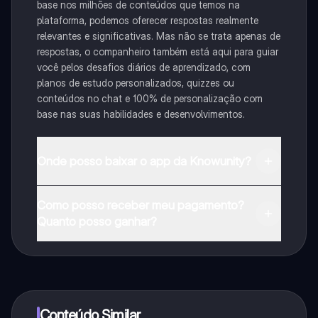
base nos milhões de conteúdos que temos na
plataforma, podemos oferecer respostas realmente
relevantes e significativas. Mas não se trata apenas de
respostas, o companheiro também está aqui para guiar
você pelos desafios diários de aprendizado, com
planos de estudo personalizados, quizzes ou
conteúdos no chat e 100% de personalização com
base nas suas habilidades e desenvolvimentos.
Onde posso baixar o app da Knowunity?
Pode descarregar a aplicação na Google Play Store e
Como posso receber meu pagamento?
na Apple App Store.
Quanto posso ganhar?
Sim, tem acesso gratuito ao conteúdo da aplicação e
ao nosso companheiro de IA. Para desbloquear
determinadas funcionalidades da aplicação, pode
adquirir o Knowunity Pro.
Conteúdo Similar