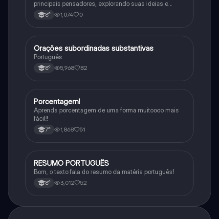
principais pensadores, explorando suas ideias e
impacto histórico.
1,074
0
8°
Orações subordinadas substantivas
Português
Português
5,968
82
8°
Porcentagem!
Matematica
Aprenda porcentagem de uma forma muitoooo mais
fácil!!
1,868
51
7°
RESUMO PORTUGUÊS
Português
Bom, o texto fala do resumo da matéria português!
3,012
52
8°