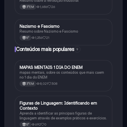
Resumo sobre a revolução industrial
1,686
26
3°EM
Nazismo e Fascismo
História
Resumo sobre Nazismo e Fascismo
1,256
21
8°
Conteúdos mais populares
9
MAPAS MENTAIS 1 DIA DO ENEM
Português
mapas mentais, sobre os conteúdos que mais caem
no 1 dia do ENEM
8,021
308
3°EM
F
Figuras de Linguagem: Identificando em
Português
Contexto
Aprenda a identificar as principais figuras de
linguagem através de exemplos práticos e exercícios.
692
0
8°