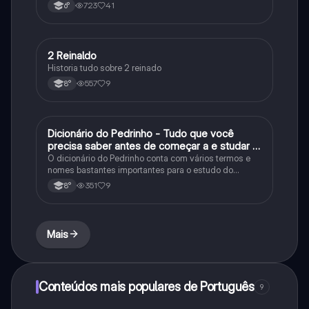
723
41
6°
2 Reinaldo
História
Historia tudo sobre 2 reinado
557
9
8°
Dicionário do Pedrinho - Tudo que você
História
precisa saber antes de começar a e studar o
segundo reinado!
O dicionário do Pedrinho conta com vários termos e
nomes bastantes importantes para o estudo do
segundo reinado e muito mais.
351
9
8°
Mais
Conteúdos mais populares de Português
9