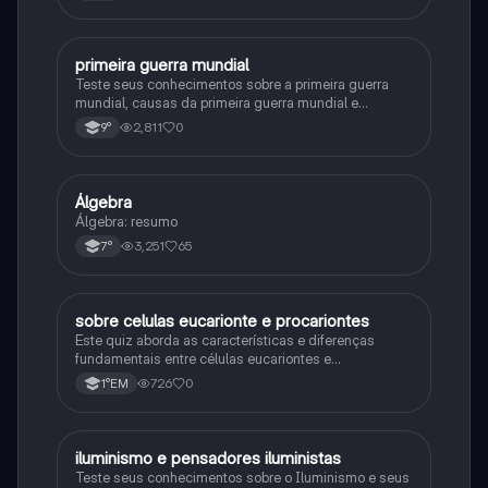
primeira guerra mundial
História
Teste seus conhecimentos sobre a primeira guerra
mundial, causas da primeira guerra mundial e
consequências da Primeira Guerra Mundial, fases da
2,811
0
9°
primeira guerra mundial
Álgebra
Matematica
Álgebra: resumo
3,251
65
7°
sobre celulas eucarionte e procariontes
Biologia
Este quiz aborda as características e diferenças
fundamentais entre células eucariontes e
procariontes.
726
0
1°EM
iluminismo e pensadores iluministas
História
Teste seus conhecimentos sobre o Iluminismo e seus