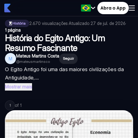
Abra o App
2.670
visualizações
·
Atualizado
27 de jul. de 2026
·
História
1 página
História do Egito Antigo: Um
Resumo Fascinante
Mateus Martins Costa
M
Seguir
@
mateusmartinsco
O Egito Antigo foi uma das maiores civilizações da
Antiguidade,...
Mostrar mais
of
1
1