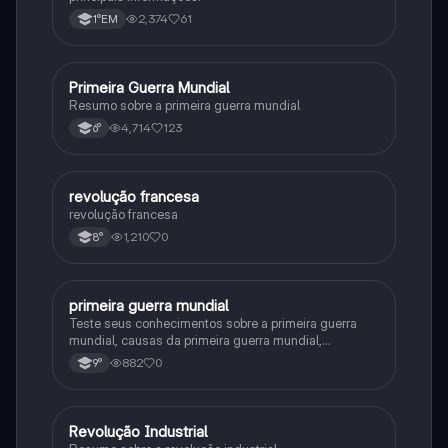
2,374
61
1°EM
Primeira Guerra Mundial
História
Resumo sobre a primeira guerra mundial
4,714
123
6°
revolução francesa
História
revolução francesa
1,210
0
8°
primeira guerra mundial
História
Teste seus conhecimentos sobre a primeira guerra
mundial, causas da primeira guerra mundial,
consequências da Primeira Guerra Mundial,fases da
882
0
9°
primeira guerra mundial
Revolução Industrial
História