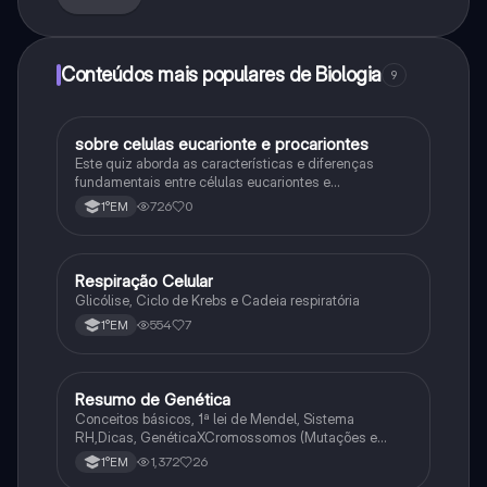
Conteúdos mais populares de Biologia
9
sobre celulas eucarionte e procariontes
Biologia
Este quiz aborda as características e diferenças
fundamentais entre células eucariontes e
procariontes.
726
0
1°EM
Respiração Celular
Biologia
Glicólise, Ciclo de Krebs e Cadeia respiratória
554
7
1°EM
Resumo de Genética
Biologia
Conceitos básicos, 1ª lei de Mendel, Sistema
RH,Dicas, GenéticaXCromossomos (Mutações e
Variações Genéticas).
1,372
26
1°EM