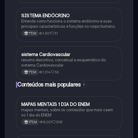
SISTEMA ENDÓCRINO
Biologia
Entenda como funciona o sistema endócrino e suas
principais características e funções no corpo humano.
1,301
31
1°EM
sistema Cardiovascular
Biologia
resumo descritivo, conceitual e esquemático do
sistema Cardiovascular
1,314
36
1°EM
Conteúdos mais populares
9
MAPAS MENTAIS 1 DIA DO ENEM
Português
mapas mentais, sobre os conteúdos que mais caem
no 1 dia do ENEM
8,021
308
3°EM