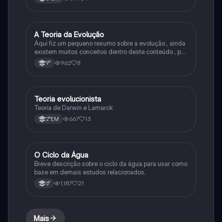
A Teoria da Evolução
Biologia
Aqui fiz um pequeno resumo sobre a evolução , ainda
existem muitos conceitos dentro deste conteúdo , por
isso sempre é bom procurar por mais fontes e
962
8
9°
algumas questões para se resolver e fixar melhor.
Teoria evolucionista
Biologia
Teoria de Darwin e Lamarck
667
13
2°EM
O Ciclo da Água
Química
Breve descrição sobre o ciclo da água para usar como
base em demais estudos relacionados.
1,187
21
6°
Mais