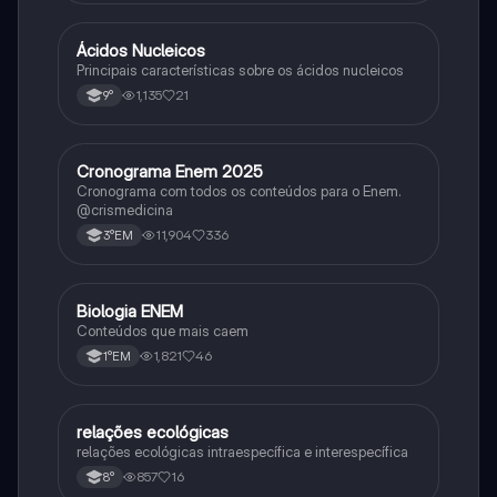
Ácidos Nucleicos
Biologia
Principais características sobre os ácidos nucleicos
1,135
21
9°
Cronograma Enem 2025
Matematica
Cronograma com todos os conteúdos para o Enem.
@crismedicina
11,904
336
3°EM
Biologia ENEM
Ciência
Conteúdos que mais caem
1,821
46
1°EM
relações ecológicas
Biologia
relações ecológicas intraespecífica e interespecífica
857
16
8°