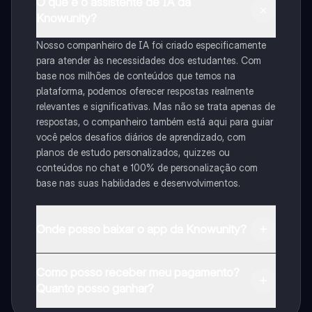
O que é o assistente de IA da
Knowunity?
Nosso companheiro de IA foi criado especificamente
para atender às necessidades dos estudantes. Com
base nos milhões de conteúdos que temos na
plataforma, podemos oferecer respostas realmente
relevantes e significativas. Mas não se trata apenas de
respostas, o companheiro também está aqui para guiar
você pelos desafios diários de aprendizado, com
planos de estudo personalizados, quizzes ou
conteúdos no chat e 100% de personalização com
base nas suas habilidades e desenvolvimentos.
Onde posso baixar o app da Knowunity?
Pode descarregar a aplicação na Google Play Store e
Como posso receber meu pagamento?
na Apple App Store.
Quanto posso ganhar?