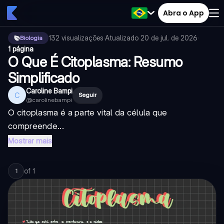
Abra o App
132
visualizações
·
Atualizado
20 de jul. de 2026
·
Biologia
1 página
O Que É Citoplasma: Resumo
Simplificado
Caroline Bampi
C
Seguir
@
carolinebampi
O citoplasma é a parte vital da célula que
compreende...
Mostrar mais
of
1
1