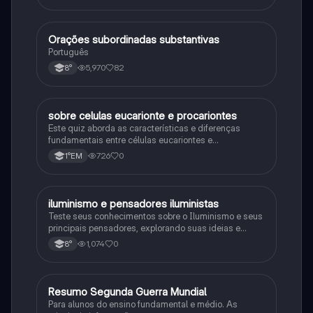
Orações subordinadas substantivas
Português
Português
5,970
82
8°
sobre celulas eucarionte e procariontes
Biologia
Este quiz aborda as características e diferenças
fundamentais entre células eucariontes e
procariontes.
726
0
1°EM
iluminismo e pensadores iluministas
História
Teste seus conhecimentos sobre o Iluminismo e seus
principais pensadores, explorando suas ideias e
impacto histórico.
1,074
0
8°
Resumo Segunda Guerra Mundial
História
Para alunos do ensino fundamental e médio. As