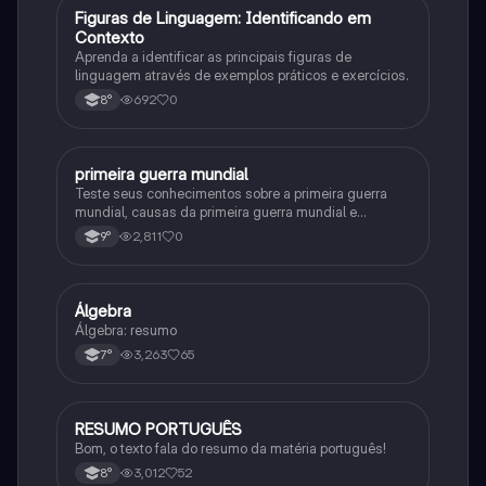
F
Figuras de Linguagem: Identificando em
Português
Contexto
Aprenda a identificar as principais figuras de
linguagem através de exemplos práticos e exercícios.
692
0
8°
primeira guerra mundial
História
Teste seus conhecimentos sobre a primeira guerra
mundial, causas da primeira guerra mundial e
consequências da Primeira Guerra Mundial, fases da
2,811
0
9°
primeira guerra mundial
Álgebra
Matematica
Álgebra: resumo
3,263
65
7°
RESUMO PORTUGUÊS
Português
Bom, o texto fala do resumo da matéria português!
3,012
52
8°