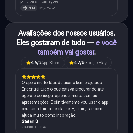
principais informações.
2,375
61
1°EM
Avaliações dos nossos usuários.
Eles gostaram de tudo —
e você
também vai gostar
.
4.6
/5
App Store
4.7
/5
Google Play
O app é muito fácil de usar e bem projetado.
Encontrei tudo o que estava procurando até
agora e consegui aprender muito com as
apresentações! Definitivamente vou usar o app
para uma tarefa de classe! E, claro, também
ajuda muito como inspiração.
Stefan S
usuário de iOS