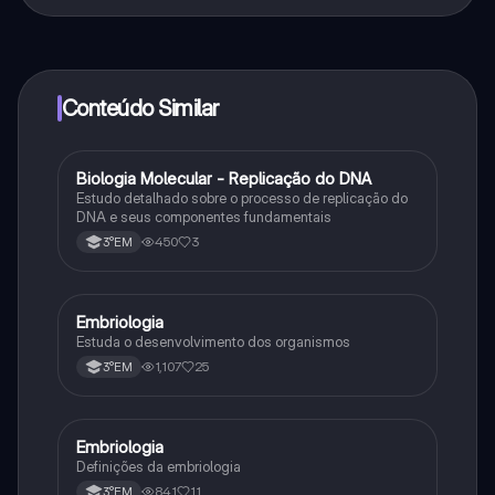
Sim, tem acesso gratuito ao conteúdo da aplicação e
ao nosso companheiro de IA. Para desbloquear
determinadas funcionalidades da aplicação, pode
adquirir o Knowunity Pro.
Conteúdo Similar
Biologia Molecular - Replicação do DNA
Ciência
Estudo detalhado sobre o processo de replicação do
DNA e seus componentes fundamentais
450
3
3°EM
Embriologia
Biologia
Estuda o desenvolvimento dos organismos
1,107
25
3°EM
Embriologia
Biologia
Definições da embriologia
841
11
3°EM