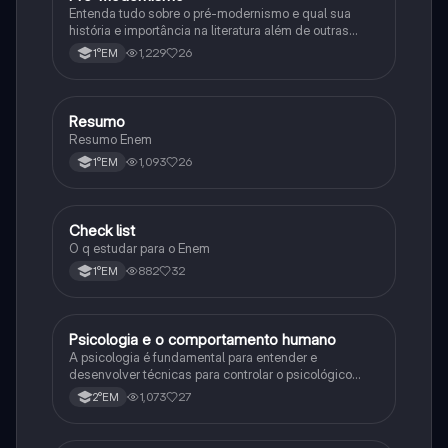
Entenda tudo sobre o pré-modernismo e qual sua
história e importância na literatura além de outras
informações sobre esse tempo.
1,229
26
1°EM
Resumo
Geografia
Resumo Enem
1,093
26
1°EM
Check list
Geografia
O q estudar para o Enem
882
32
1°EM
Psicologia e o comportamento humano
Sociologia
A psicologia é fundamental para entender e
desenvolver técnicas para controlar o psicológico
humano.
1,073
27
2°EM