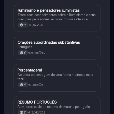
iluminismo e pensadores iluministas
História
Teste seus conhecimentos sobre o Iluminismo e seus
principais pensadores, explorando suas ideias e
impacto histórico.
1,074
0
8°
Orações subordinadas substantivas
Português
Português
5,968
82
8°
Porcentagem!
Matematica
Aprenda porcentagem de uma forma muitoooo mais
fácil!!
1,868
51
7°
RESUMO PORTUGUÊS
Português
Bom, o texto fala do resumo da matéria português!
3,012
52
8°