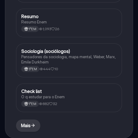
Resumo
Geografia
Resumo Enem
1,093
26
1°EM
Sociologia (sociólogos)
Sociologia
Pensadores da sociologia, mapa mental, Weber, Marx,
Emile Durkheim
444
10
3°EM
Check list
Geografia
O q estudar para o Enem
882
32
1°EM
Mais