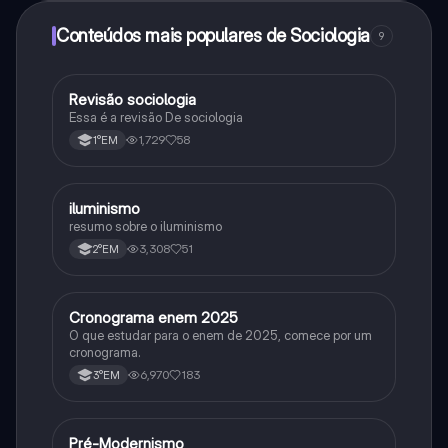
Conteúdos mais populares de Sociologia
9
Revisão sociologia
Sociologia
Essa é a revisão De sociologia
1,729
58
1°EM
iluminismo
História
resumo sobre o iluminismo
3,308
51
2°EM
Cronograma enem 2025
Arte
O que estudar para o enem de 2025, comece por um
cronograma.
6,970
183
3°EM
Pré-Modernismo
História