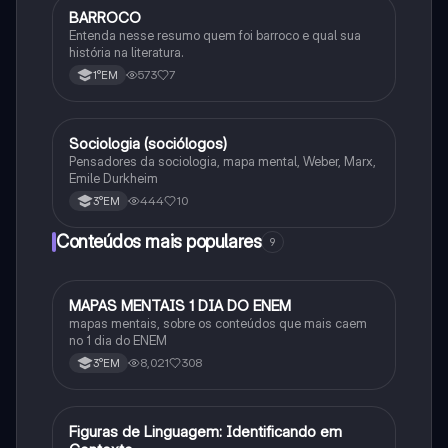
BARROCO
Português
Entenda nesse resumo quem foi barroco e qual sua
história na literatura.
573
7
1°EM
Sociologia (sociólogos)
Sociologia
Pensadores da sociologia, mapa mental, Weber, Marx,
Emile Durkheim
444
10
3°EM
Conteúdos mais populares
9
MAPAS MENTAIS 1 DIA DO ENEM
Português
mapas mentais, sobre os conteúdos que mais caem
no 1 dia do ENEM
8,021
308
3°EM
F
Figuras de Linguagem: Identificando em
Português