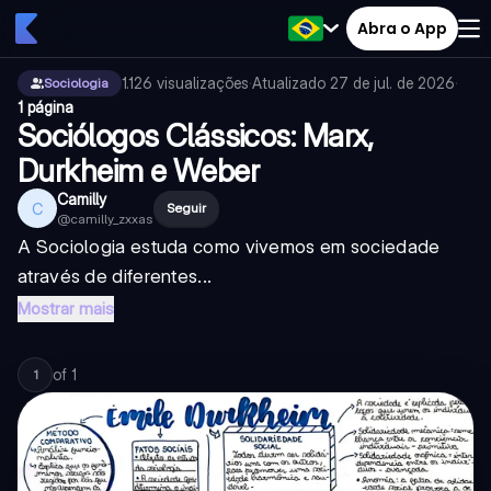
Abra o App
1.126
visualizações
·
Atualizado
27 de jul. de 2026
·
Sociologia
1 página
Sociólogos Clássicos: Marx,
Durkheim e Weber
Camilly
C
Seguir
@
camilly_zxxas
A Sociologia estuda como vivemos em sociedade
através de diferentes...
Mostrar mais
of
1
1