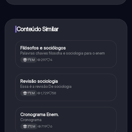
Sim, tem acesso gratuito ao conteúdo da aplicação e
ao nosso companheiro de IA. Para desbloquear
determinadas funcionalidades da aplicação, pode
adquirir o Knowunity Pro.
Conteúdo Similar
Filósofos e sociólogos
Sociologia
Palavras chaves filosofia e sociologia para o enem
297
4
1°EM
Revisão sociologia
Sociologia
Essa é a revisão De sociologia
1,729
58
1°EM
Cronograma Enem.
Geografia
Cronograma
719
6
3°EM