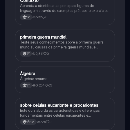
Contexto
Aprenda a identificar as principais figuras de
linguagem através de exemplos práticos e exercícios.
692
0
8°
primeira guerra mundial
História
Teste seus conhecimentos sobre a primeira guerra
mundial, causas da primeira guerra mundial e
consequências da Primeira Guerra Mundial, fases da
2,811
0
9°
primeira guerra mundial
Álgebra
Matematica
Álgebra: resumo
3,254
65
7°
sobre celulas eucarionte e procariontes
Biologia
Este quiz aborda as características e diferenças
fundamentais entre células eucariontes e
procariontes.
726
0
1°EM