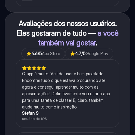
Avaliações dos nossos usuários.
Eles gostaram de tudo —
e você
também vai gostar
.
4.6
/5
App Store
4.7
/5
Google Play
O app é muito fácil de usar e bem projetado.
Encontrei tudo o que estava procurando até
agora e consegui aprender muito com as
apresentações! Definitivamente vou usar o app
para uma tarefa de classe! E, claro, também
ajuda muito como inspiração.
Stefan S
usuário de iOS