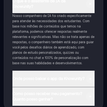
O que é o assistente de IA da
Knowunity?
Nosso companheiro de IA foi criado especificamente
para atender às necessidades dos estudantes. Com
base nos milhões de conteúdos que temos na
plataforma, podemos oferecer respostas realmente
relevantes e significativas. Mas não se trata apenas de
respostas, o companheiro também está aqui para guiar
você pelos desafios diários de aprendizado, com
planos de estudo personalizados, quizzes ou
conteúdos no chat e 100% de personalização com
base nas suas habilidades e desenvolvimentos.
Onde posso baixar o app da Knowunity?
Pode descarregar a aplicação na Google Play Store e
Como posso receber meu pagamento?
na Apple App Store.
Quanto posso ganhar?