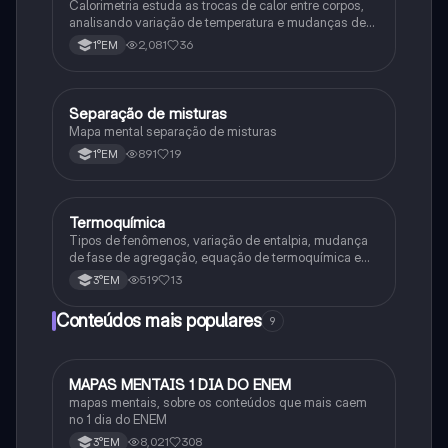
Calorimetria estuda as trocas de calor entre corpos,
analisando variação de temperatura e mudanças de
estado físico. Usa conceitos como calor sensível,
2,081
36
1°EM
latente e capacidade térmica.
Separação de misturas
Química
Mapa mental separação de misturas
891
19
1°EM
Termoquímica
Química
Tipos de fenômenos, variação de entalpia, mudança
de fase de agregação, equação de termoquímica e
entalpia de formação
519
13
3°EM
Conteúdos mais populares
9
MAPAS MENTAIS 1 DIA DO ENEM
Português
mapas mentais, sobre os conteúdos que mais caem
no 1 dia do ENEM
8,021
308
3°EM