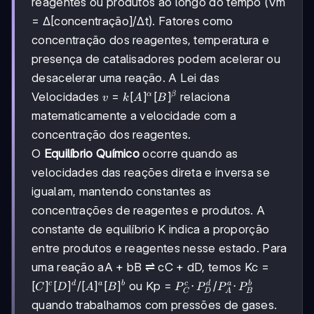
reagentes ou produtos ao longo do tempo (Vm
= Δ[concentração]/Δt). Fatores como
concentração dos reagentes, temperatura e
presença de catalisadores podem acelerar ou
desacelerar uma reação. A Lei das
v =
=
[
]
[
]
Velocidades
relaciona
α
β
v
k
A
B
k[A]^α[B]^β
matematicamente a velocidade com a
concentração dos reagentes.
O
Equilíbrio Químico
ocorre quando as
velocidades das reações direta e inversa se
igualam, mantendo constantes as
concentrações de reagentes e produtos. A
constante de equilíbrio K indica a proporção
entre produtos e reagentes nesse estado. Para
uma reação aA + bB ⇌ cC + dD, temos Kc =
[C]^c[D]^d
[
]
[
]
[A]^a[B]^b
[
]
[
]
P_C^c·P_D^d
⋅
P_A^a·P_B^b
⋅
/
ou Kp =
/
c
d
a
b
c
d
a
b
C
D
A
B
P
P
P
P
C
D
A
B
quando trabalhamos com pressões de gases.