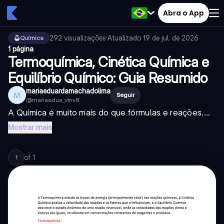
Abra o App
292
visualizações
·
Atualizado
19 de jul. de 2026
·
Química
1 página
Termoquímica, Cinética Química e
Equilíbrio Químico: Guia Resumido
mariaeduardamachadolima
M
Seguir
@
mariaedua_vtnv8
A Química é muito mais do que fórmulas e reações....
Mostrar mais
of
1
1