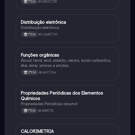
1,556
25
1°EM
Distribuição eletrônica
Química
Distribuição eletrônica
1,068
10
1°EM
Funções orgânicas
Química
Álcool, fenol, enol, aldeído, cetona, ácido carboxilíco,
éter, éster, aminas e amidas.
661
24
3°EM
Propriedades Periódicas dos Elementos
Química
Químicos
Propriedades Periódicas resumo!
388
5
1°EM
CALORIMETRIA
Química