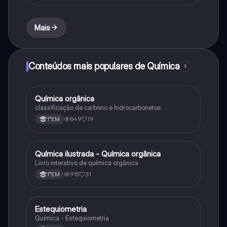
Mais
Conteúdos mais populares de Química
9
Química orgânica
Química
classificação de carbono e hidrocarbonetos
849
19
1°EM
Química ilustrada - Química orgânica
Química
Livro interativo de química orgânica
915
31
1°EM
Estequiometria
Química
Química - Estequiometria