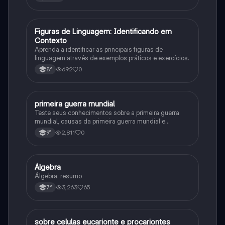
F
Figuras de Linguagem: Identificando em
Português
Contexto
Aprenda a identificar as principais figuras de
linguagem através de exemplos práticos e exercícios.
692
0
8°
primeira guerra mundial
História
Teste seus conhecimentos sobre a primeira guerra
mundial, causas da primeira guerra mundial e
consequências da Primeira Guerra Mundial, fases da
2,811
0
9°
primeira guerra mundial
Álgebra
Matematica
Álgebra: resumo
3,263
65
7°
sobre celulas eucarionte e procariontes
Biologia