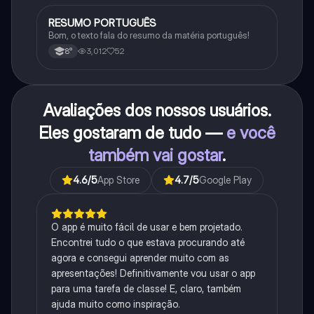
RESUMO PORTUGUÊS
Português
Bom, o texto fala do resumo da matéria português!
3,012
52
8°
Avaliações dos nossos usuários.
Eles gostaram de tudo —
e você
também vai gostar
.
4.6
/5
App Store
4.7
/5
Google Play
O app é muito fácil de usar e bem projetado.
Encontrei tudo o que estava procurando até
agora e consegui aprender muito com as
apresentações! Definitivamente vou usar o app
para uma tarefa de classe! E, claro, também
ajuda muito como inspiração.