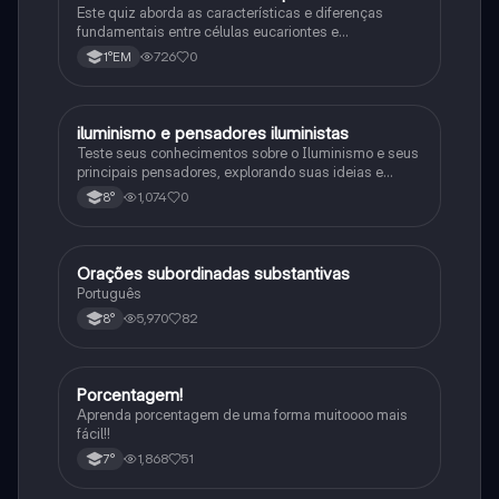
Este quiz aborda as características e diferenças
fundamentais entre células eucariontes e
procariontes.
726
0
1°EM
iluminismo e pensadores iluministas
História
Teste seus conhecimentos sobre o Iluminismo e seus
principais pensadores, explorando suas ideias e
impacto histórico.
1,074
0
8°
Orações subordinadas substantivas
Português
Português
5,970
82
8°
Porcentagem!
Matematica
Aprenda porcentagem de uma forma muitoooo mais
fácil!!
1,868
51
7°