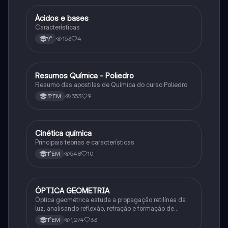
Ácidos e bases
Química
Características
153
4
9°
Resumos Química - Poliedro
Química
Resumo das apostilas de Química do curso Poliedro
353
9
3°EM
Cinética química
Química
Principais teorias e características
548
10
1°EM
ÓPTICA GEOMETRIA
Química
Óptica geométrica estuda a propagação retilínea da
luz, analisando reflexão, refração e formação de
imagens em espelhos e lentes. Usa princípios como
1,274
33
1°EM
os de Snell-Descartes e Fermat.