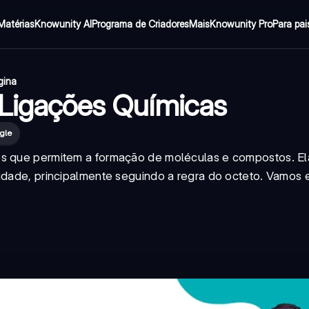
Matérias
Knowunity AI
Programa de Criadores
Mais
Knowunity Pro
Para pai
gina
 Ligações Químicas
gle
mos que permitem a formação de moléculas e compostos. E
lidade, principalmente seguindo a regra do octeto. Vamos 