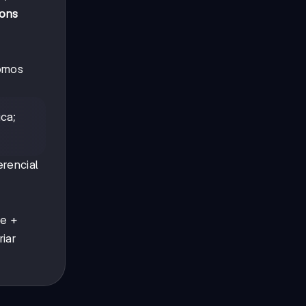
ions
tomos
ica;
erencial
re +
iar