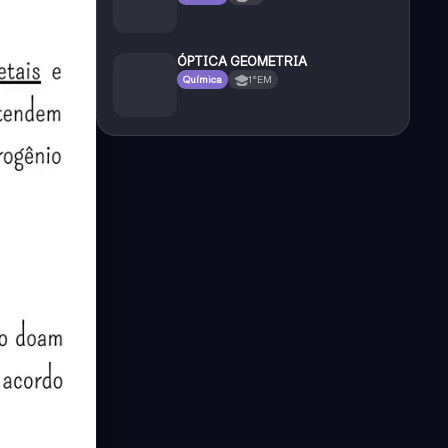
ÓPTICA GEOMETRIA
Química
1°EM