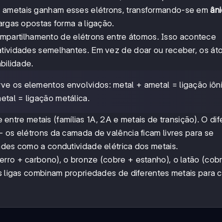
os ametais ganham esses elétrons, transformando-se em
ân
argas opostas forma a ligação.
partilhamento de elétrons entre átomos. Isso acontece
atividades semelhantes. Em vez de doar ou receber, os á
bilidade.
erve os elementos envolvidos: metal + ametal = ligação iôn
etal = ligação metálica.
tre metais (famílias 1A, 2A e metais de transição). O dif
- os elétrons da camada de valência ficam livres para se
ades como a condutividade elétrica dos metais.
erro + carbono), o bronze (cobre + estanho), o latão (cob
s ligas combinam propriedades de diferentes metais para cr