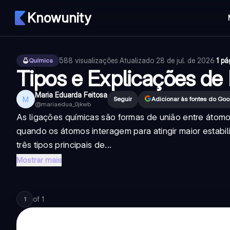
Knowunity
588
visualizações
·
Atualizado
28 de jul. de 2026
·
1 pá
Química
Tipos e Explicações de
Maria Eduarda Feitosa
M
Seguir
Adicionar às fontes do Goo
@
mariaedua_0jkwb
As ligações químicas são formas de união entre áto
quando os átomos interagem para atingir maior estabi
três tipos principais de...
Mostrar mais
of
1
1