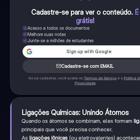
Cadastre-se para ver o conteúdo
.
É
grátis!
Acesso a todos os documentos
Melhore suas notas
Junte-se a milhões de estudantes
Cadastre-se com EMAIL
Ao se cadastrar, você aceita os
Termos de Serviço
e a
Política 
Privacidade
Ligações Químicas: Unindo Átomos
Quando os átomos se combinam, eles formam
li
principais que você precisa conhecer.
As
ligações iônicas
(ou eletrovalentes) acontecem