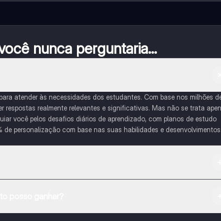
ocê nunca perguntaria...
 para atender às necessidades dos estudantes. Com base nos milhões d
respostas realmente relevantes e significativas. Mas não se trata ape
iar você pelos desafios diários de aprendizado, com planos de estudo
% de personalização com base nas suas habilidades e desenvolvimentos
na Apple App Store.
o posso ganhar?
e ao nosso companheiro de IA. Para desbloquear determinadas