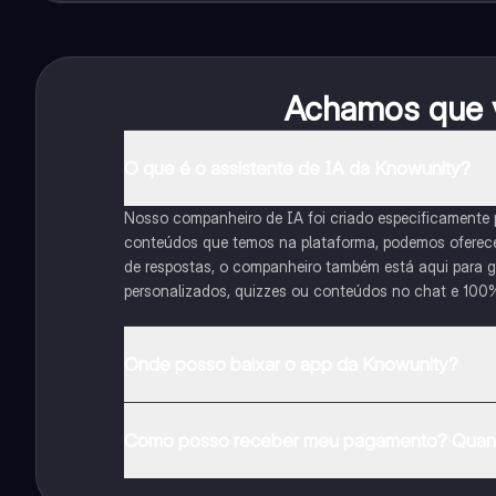
Achamos que v
O que é o assistente de IA da Knowunity?
Nosso companheiro de IA foi criado especificamente
conteúdos que temos na plataforma, podemos oferecer 
de respostas, o companheiro também está aqui para gu
personalizados, quizzes ou conteúdos no chat e 100
Onde posso baixar o app da Knowunity?
Pode descarregar a aplicação na Google Play Store e 
Como posso receber meu pagamento? Quant
Sim, tem acesso gratuito ao conteúdo da aplicação 