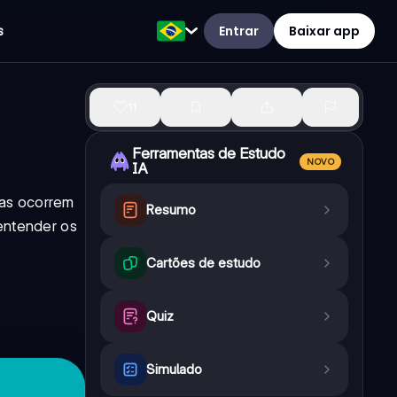
Entrar
Baixar app
s
11
Ferramentas de Estudo
NOVO
IA
las ocorrem
Resumo
entender os
Cartões de estudo
Quiz
Simulado