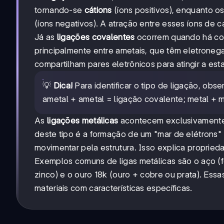
tornando-se
cátions
(íons positivos), enquanto 
(íons negativos). A atração entre esses íons de c
Já as
ligações covalentes
ocorrem quando há com
principalmente entre ametais, que têm eletroneg
compartilham pares eletrônicos para atingir a esta
💡
Dica!
Para identificar o tipo de ligação, obs
ametal + ametal = ligação covalente; metal + m
As
ligações metálicas
acontecem exclusivamente en
deste tipo é a formação de um "mar de elétrons" 
movimentar pela estrutura. Isso explica propried
Exemplos comuns de ligas metálicas são o aço (f
zinco) e o ouro 18k (ouro + cobre ou prata). Essa
materiais com características específicas.