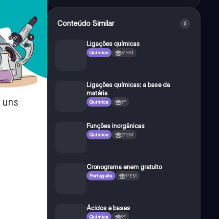
Conteúdo Similar
6
Ligações químicas
Química
3°EM
Ligações químicas: a base da
matéria
Química
9°
Funções inorgânicas
Química
2°EM
Cronograma enem gratuito
Português
1°EM
Ácidos e bases
Química
9°