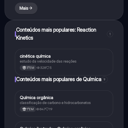
Mais
Conteúdos mais populares: Reaction
1
Kinetics
cinética química
Química
estudo da velocidade das reações
328
3
3°EM
Conteúdos mais populares de Química
9
Química orgânica
Química
classificação de carbono e hidrocarbonetos
847
19
1°EM