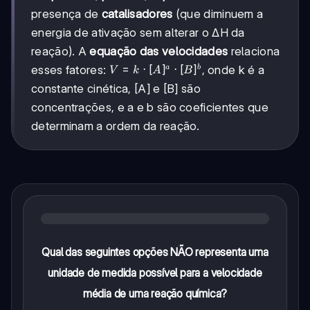
presença de
catalisadores
(que diminuem a
energia de ativação sem alterar o ΔH da
reação). A
equação das velocidades
relaciona
V = k
=
⋅
[
]
⋅
[
]
esses fatores:
, onde k é a
a
b
V
k
A
B
\cdot
constante cinética, [A] e [B] são
[A]^a
concentrações, e a e b são coeficientes que
\cdot
[B]^b
determinam a ordem da reação.
Qual das seguintes opções NÃO representa uma
unidade de medida possível para a velocidade
média de uma reação química?