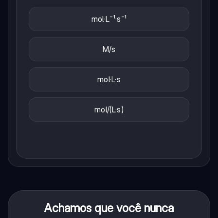
mol·L⁻¹·s⁻¹
M/s
mol·L·s
mol/(L·s)
Achamos que você nunca