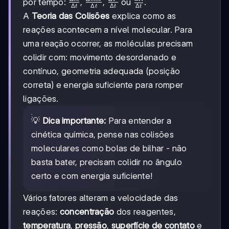
\frac{\Delta
\frac{\Delta
\frac{\Delta
\frac{\Delta
por tempo:
,
,
ou
.
Δ
Δ
Δ
Δ
t
t
t
t
[ ]}{\Delta
m}{\Delta
mol}{\Delta
V}{\Delta t}
A
Teoria das Colisões
explica como as
t}
t}
t}
reações acontecem a nível molecular. Para
uma reação ocorrer, as moléculas precisam
colidir com: movimento desordenado e
contínuo, geometria adequada (posição
correta) e energia suficiente para romper
ligações.
💡
Dica importante:
Para entender a
cinética química, pense nas colisões
moleculares como bolas de bilhar - não
basta bater, precisam colidir no ângulo
certo e com energia suficiente!
Vários fatores alteram a velocidade das
reações:
concentração
dos reagentes,
temperatura
,
pressão
,
superfície de contato
e