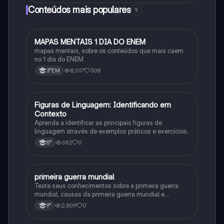
Conteúdos mais populares
9
MAPAS MENTAIS 1 DIA DO ENEM
Português
mapas mentais, sobre os conteúdos que mais caem
no 1 dia do ENEM
8,017
308
3°EM
F
Figuras de Linguagem: Identificando em
Português
Contexto
Aprenda a identificar as principais figuras de
linguagem através de exemplos práticos e exercícios.
692
0
8°
primeira guerra mundial
História
Teste seus conhecimentos sobre a primeira guerra
mundial, causas da primeira guerra mundial e
consequências da Primeira Guerra Mundial, fases da
2,809
0
9°
primeira guerra mundial