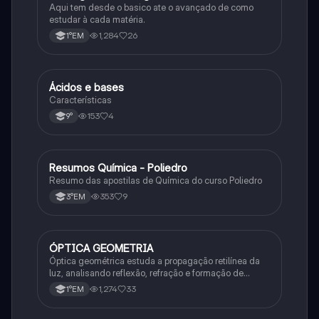
Aqui tem desde o basico ate o avançado de como
estudar à cada matéria.
1,284
26
1°EM
Ácidos e bases
Química
Características
153
4
9°
Resumos Química - Poliedro
Química
Resumo das apostilas de Química do curso Poliedro
353
9
3°EM
ÓPTICA GEOMETRIA
Química
Óptica geométrica estuda a propagação retilínea da
luz, analisando reflexão, refração e formação de
imagens em espelhos e lentes. Usa princípios como
1,274
33
1°EM
os de Snell-Descartes e Fermat.