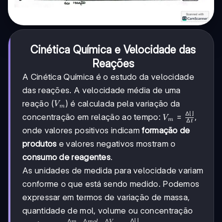
Cinética Química e Velocidade das
Reações
A Cinética Química é o estudo da velocidade
das reações. A velocidade média de uma
V_m
reação (
) é calculada pela variação da
V
m
Δ
[
]
V_m =
concentração em relação ao tempo:
=
,
V
m
Δ
t
\frac{\Delta
onde valores positivos indicam
formação de
[ ]}{\Delta
produtos
e valores negativos mostram o
t}
consumo de reagentes
.
As unidades de medida para velocidade variam
conforme o que está sendo medido. Podemos
expressar em termos de variação de massa,
quantidade de mol, volume ou concentração
Δ
[
]
Δ
Δ
Δ
m
m
o
l
V