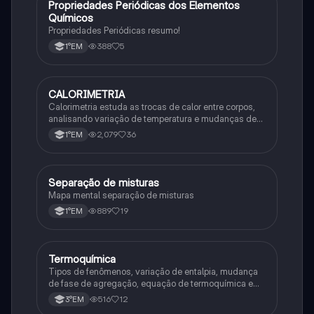
Propriedades Periódicas dos Elementos
Química
Químicos
Propriedades Periódicas resumo!
388
5
1°EM
CALORIMETRIA
Química
Calorimetria estuda as trocas de calor entre corpos,
analisando variação de temperatura e mudanças de
estado físico. Usa conceitos como calor sensível,
2,079
36
1°EM
latente e capacidade térmica.
Separação de misturas
Química
Mapa mental separação de misturas
889
19
1°EM
Termoquímica
Química
Tipos de fenômenos, variação de entalpia, mudança
de fase de agregação, equação de termoquímica e
entalpia de formação
516
12
3°EM