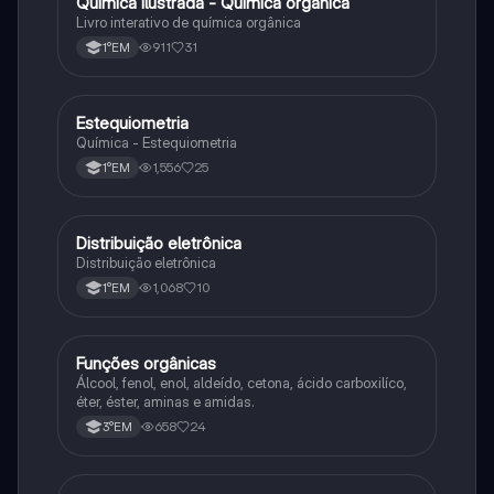
Química ilustrada - Química orgânica
Química
Livro interativo de química orgânica
911
31
1°EM
Estequiometria
Química
Química - Estequiometria
1,556
25
1°EM
Distribuição eletrônica
Química
Distribuição eletrônica
1,068
10
1°EM
Funções orgânicas
Química
Álcool, fenol, enol, aldeído, cetona, ácido carboxilíco,
éter, éster, aminas e amidas.
658
24
3°EM