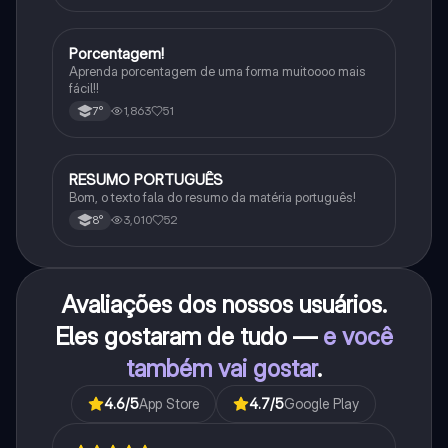
Porcentagem!
Matematica
Aprenda porcentagem de uma forma muitoooo mais
fácil!!
1,863
51
7°
RESUMO PORTUGUÊS
Português
Bom, o texto fala do resumo da matéria português!
3,010
52
8°
Avaliações dos nossos usuários.
Eles gostaram de tudo —
e você
também vai gostar
.
4.6
/5
App Store
4.7
/5
Google Play