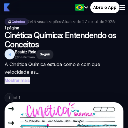
Abra o App
543
visualizações
·
Atualizado
27 de jul. de 2026
·
Química
1 página
Cinética Química: Entendendo os
Conceitos
Beatriz Raia
B
Seguir
@
beatrizraia
A Cinética Química estuda como e com que
velocidade as...
Mostrar mais
of
1
1