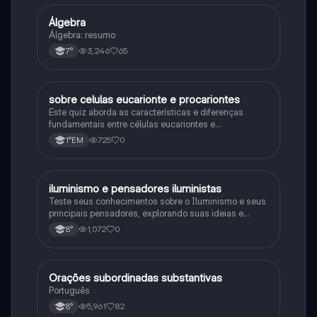
Álgebra
Matematica
Álgebra: resumo
3,246
65
7°
sobre celulas eucarionte e procariontes
Biologia
Este quiz aborda as características e diferenças
fundamentais entre células eucariontes e
procariontes.
725
0
1°EM
iluminismo e pensadores iluministas
História
Teste seus conhecimentos sobre o Iluminismo e seus
principais pensadores, explorando suas ideias e
impacto histórico.
1,072
0
8°
Orações subordinadas substantivas
Português
Português
5,961
82
8°