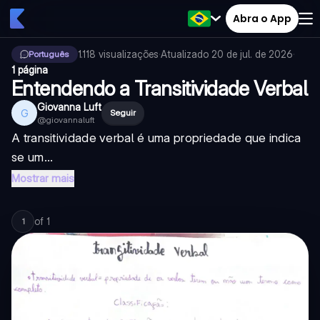
Abra o App
1.118
visualizações
·
Atualizado
20 de jul. de 2026
·
Português
1 página
Entendendo a Transitividade Verbal
Giovanna Luft
G
Seguir
@
giovannaluft
A transitividade verbal é uma propriedade que indica
se um...
Mostrar mais
of
1
1