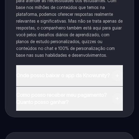
para atender às necessidades dos estudantes. Com
base nos milhões de conteúdos que temos na
plataforma, podemos oferecer respostas realmente
relevantes e significativas. Mas não se trata apenas de
respostas, o companheiro também está aqui para guiar
você pelos desafios diários de aprendizado, com
planos de estudo personalizados, quizzes ou
conteúdos no chat e 100% de personalização com
base nas suas habilidades e desenvolvimentos.
Onde posso baixar o app da Knowunity?
Pode descarregar a aplicação na Google Play Store e
Como posso receber meu pagamento?
na Apple App Store.
Quanto posso ganhar?
Sim, tem acesso gratuito ao conteúdo da aplicação e
ao nosso companheiro de IA. Para desbloquear
determinadas funcionalidades da aplicação, pode
adquirir o Knowunity Pro.