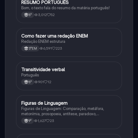
RESUMO PORTUGUÊS
Português
Bom, o texto fala do resumo da matéria português!
3,012
52
8°
Como fazer uma redação ENEM
Português
Redação ENEM estrutura
6,591
223
3°EM
Transitividade verbal
Português
Português
901
12
8°
Figuras de Linguagem
Português
Figuras de Linguagem: Comparação, metáfora,
metonímia, prosopoeia, antítese, paradoxo,
eufemismo, hipérbole e onomatopeia
1,627
23
9°