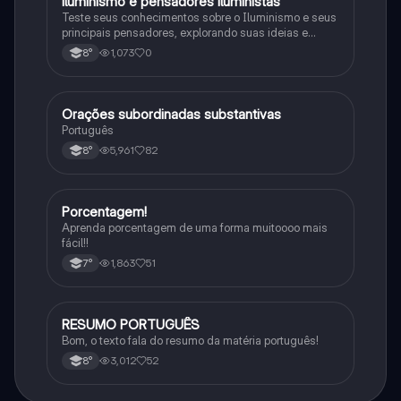
iluminismo e pensadores iluministas
História
Teste seus conhecimentos sobre o Iluminismo e seus
principais pensadores, explorando suas ideias e
impacto histórico.
1,073
0
8°
Orações subordinadas substantivas
Português
Português
5,961
82
8°
Porcentagem!
Matematica
Aprenda porcentagem de uma forma muitoooo mais
fácil!!
1,863
51
7°
RESUMO PORTUGUÊS
Português
Bom, o texto fala do resumo da matéria português!
3,012
52
8°