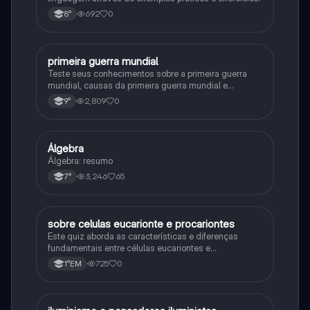
692
0
8°
primeira guerra mundial
História
Teste seus conhecimentos sobre a primeira guerra
mundial, causas da primeira guerra mundial e
consequências da Primeira Guerra Mundial, fases da
2,809
0
9°
primeira guerra mundial
Álgebra
Matematica
Álgebra: resumo
3,246
65
7°
sobre celulas eucarionte e procariontes
Biologia
Este quiz aborda as características e diferenças
fundamentais entre células eucariontes e
procariontes.
725
0
1°EM