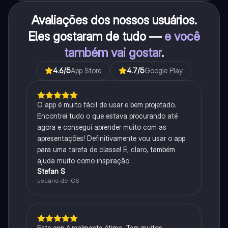
Avaliações dos nossos usuários.
Eles gostaram de tudo —
e você
também vai gostar
.
4.6
/5
App Store
4.7
/5
Google Play
O app é muito fácil de usar e bem projetado.
Encontrei tudo o que estava procurando até
agora e consegui aprender muito com as
apresentações! Definitivamente vou usar o app
para uma tarefa de classe! E, claro, também
ajuda muito como inspiração.
Stefan S
usuário de iOS
Este app é realmente ótimo. Tem muitos