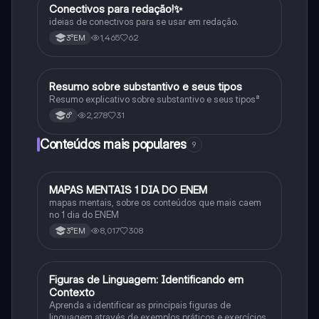
Conectivos para redação!✨
Português
ideias de conectivos para se usar em redação.
1,465
62
3°EM
Resumo sobre substantivo e seus tipos
Português
Resumo explicativo sobre substantivo e seus tipos⁸
2,278
31
6°
Conteúdos mais populares
9
MAPAS MENTAIS 1 DIA DO ENEM
Português
mapas mentais, sobre os conteúdos que mais caem
no 1 dia do ENEM
8,017
308
3°EM
F
Figuras de Linguagem: Identificando em
Português
Contexto
Aprenda a identificar as principais figuras de
linguagem através de exemplos práticos e exercícios.