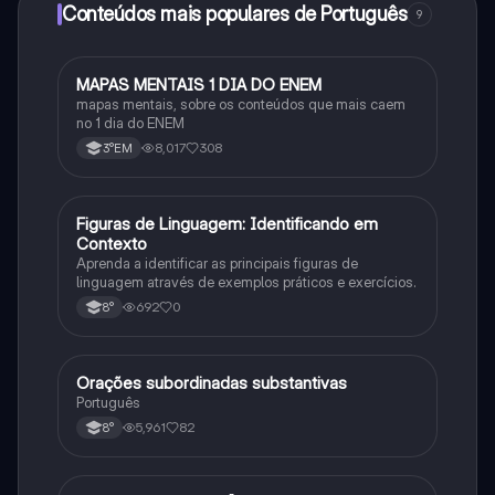
Conteúdos mais populares de Português
9
MAPAS MENTAIS 1 DIA DO ENEM
Português
mapas mentais, sobre os conteúdos que mais caem
no 1 dia do ENEM
8,017
308
3°EM
F
Figuras de Linguagem: Identificando em
Português
Contexto
Aprenda a identificar as principais figuras de
linguagem através de exemplos práticos e exercícios.
692
0
8°
Orações subordinadas substantivas
Português
Português
5,961
82
8°