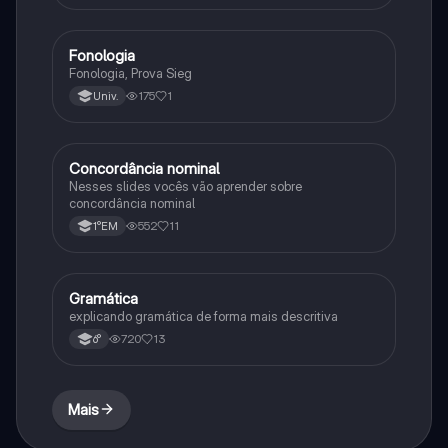
Fonologia
Português
Fonologia, Prova Sieg
175
1
Univ.
Concordância nominal
Português
Nesses slides vocês vão aprender sobre
concordância nominal
552
11
1°EM
Gramática
Português
explicando gramática de forma mais descritiva
720
13
6°
Mais