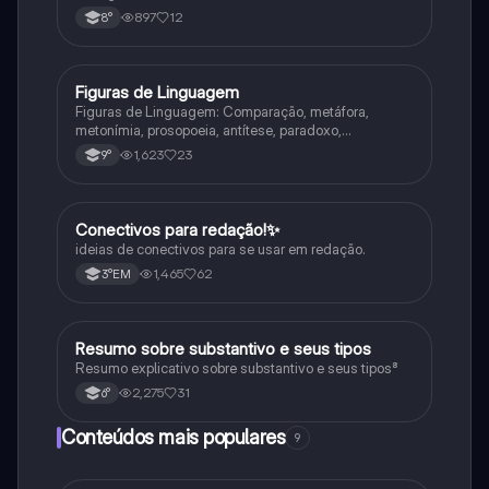
897
12
8°
Figuras de Linguagem
Português
Figuras de Linguagem: Comparação, metáfora,
metonímia, prosopoeia, antítese, paradoxo,
eufemismo, hipérbole e onomatopeia
1,623
23
9°
Conectivos para redação!✨
Português
ideias de conectivos para se usar em redação.
1,465
62
3°EM
Resumo sobre substantivo e seus tipos
Português
Resumo explicativo sobre substantivo e seus tipos⁸
2,275
31
6°
Conteúdos mais populares
9