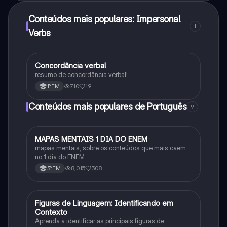
Conteúdos mais populares: Impersonal
1
Verbs
Concordância verbal
Português
resumo de concordância verbal!
710
19
1°EM
Conteúdos mais populares de Português
9
MAPAS MENTAIS 1 DIA DO ENEM
Português
mapas mentais, sobre os conteúdos que mais caem
no 1 dia do ENEM
8,015
308
3°EM
F
Figuras de Linguagem: Identificando em
Português
Contexto
Aprenda a identificar as principais figuras de