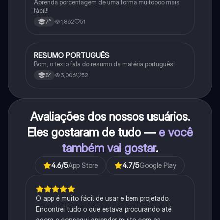
Aprenda porcentagem de uma forma muitoooo mais
fácil!!
1,862
51
7°
RESUMO PORTUGUÊS
Português
Bom, o texto fala do resumo da matéria português!
3,006
52
8°
Avaliações dos nossos usuários.
Eles gostaram de tudo —
e você
também vai gostar
.
4.6
/5
App Store
4.7
/5
Google Play
O app é muito fácil de usar e bem projetado.
Encontrei tudo o que estava procurando até
agora e consegui aprender muito com as