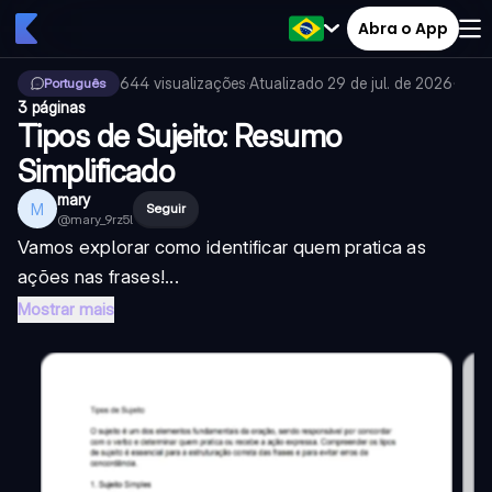
Abra o App
644
visualizações
·
Atualizado
29 de jul. de 2026
·
Português
3 páginas
Tipos de Sujeito: Resumo
Simplificado
mary
M
Seguir
@
mary_9rz5l
Vamos explorar como identificar quem pratica as
ações nas frases!...
Mostrar mais