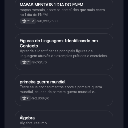
MAPAS MENTAIS 1 DIA DO ENEM
Português
mapas mentais, sobre os conteúdos que mais caem
no 1 dia do ENEM
8,015
308
3°EM
F
Figuras de Linguagem: Identificando em
Português
Contexto
Aprenda a identificar as principais figuras de
linguagem através de exemplos práticos e exercícios.
692
0
8°
primeira guerra mundial
História
Teste seus conhecimentos sobre a primeira guerra
mundial, causas da primeira guerra mundial e
consequências da Primeira Guerra Mundial, fases da
2,808
0
9°
primeira guerra mundial
Álgebra
Matematica
Álgebra: resumo