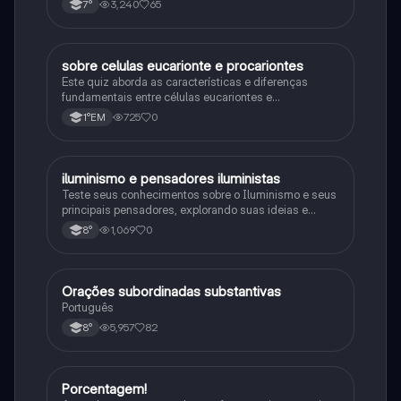
3,240
65
7°
sobre celulas eucarionte e procariontes
Biologia
Este quiz aborda as características e diferenças
fundamentais entre células eucariontes e
procariontes.
725
0
1°EM
iluminismo e pensadores iluministas
História
Teste seus conhecimentos sobre o Iluminismo e seus
principais pensadores, explorando suas ideias e
impacto histórico.
1,069
0
8°
Orações subordinadas substantivas
Português
Português
5,957
82
8°
Porcentagem!
Matematica