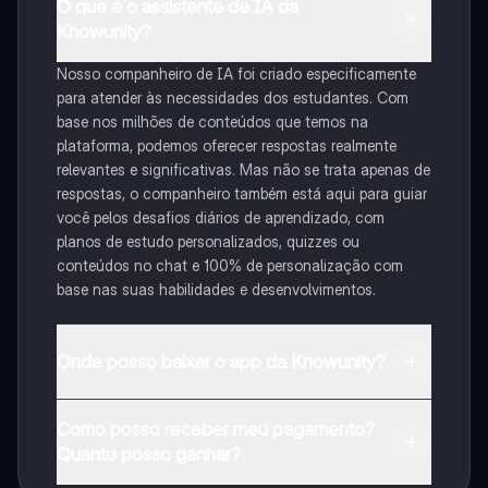
O que é o assistente de IA da
Knowunity?
Nosso companheiro de IA foi criado especificamente
para atender às necessidades dos estudantes. Com
base nos milhões de conteúdos que temos na
plataforma, podemos oferecer respostas realmente
relevantes e significativas. Mas não se trata apenas de
respostas, o companheiro também está aqui para guiar
você pelos desafios diários de aprendizado, com
planos de estudo personalizados, quizzes ou
conteúdos no chat e 100% de personalização com
base nas suas habilidades e desenvolvimentos.
Onde posso baixar o app da Knowunity?
Pode descarregar a aplicação na Google Play Store e
Como posso receber meu pagamento?
na Apple App Store.
Quanto posso ganhar?