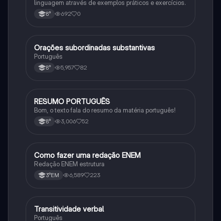
linguagem através de exemplos práticos e exercícios.
692
0
8°
Orações subordinadas substantivas
Português
Português
5,957
82
8°
RESUMO PORTUGUÊS
Português
Bom, o texto fala do resumo da matéria português!
3,006
52
8°
Como fazer uma redação ENEM
Português
Redação ENEM estrutura
6,589
223
3°EM
Transitividade verbal
Português
Português