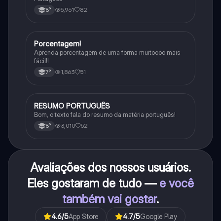
5,961
82
8°
Porcentagem!
Matematica
Aprenda porcentagem de uma forma muitoooo mais
fácil!!
1,863
51
7°
RESUMO PORTUGUÊS
Português
Bom, o texto fala do resumo da matéria português!
3,010
52
8°
Avaliações dos nossos usuários.
Eles gostaram de tudo —
e você
também vai gostar
.
4.6
/5
App Store
4.7
/5
Google Play