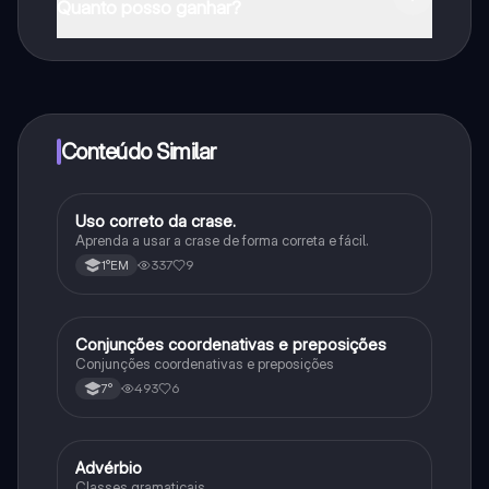
Quanto posso ganhar?
Sim, tem acesso gratuito ao conteúdo da aplicação e
ao nosso companheiro de IA. Para desbloquear
determinadas funcionalidades da aplicação, pode
adquirir o Knowunity Pro.
Conteúdo Similar
Uso correto da crase.
Português
Aprenda a usar a crase de forma correta e fácil.
337
9
1°EM
Conjunções coordenativas e preposições
Português
Conjunções coordenativas e preposições
493
6
7°
Advérbio
Português
Classes gramaticais