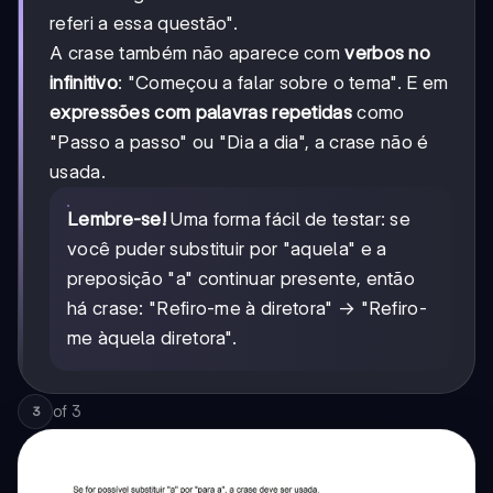
referi a essa questão".
A crase também não aparece com
verbos no
infinitivo
: "Começou a falar sobre o tema". E em
expressões com palavras repetidas
como
"Passo a passo" ou "Dia a dia", a crase não é
usada.
Lembre-se!
Uma forma fácil de testar: se
você puder substituir por "aquela" e a
preposição "a" continuar presente, então
há crase: "Refiro-me à diretora" → "Refiro-
me àquela diretora".
of
3
3