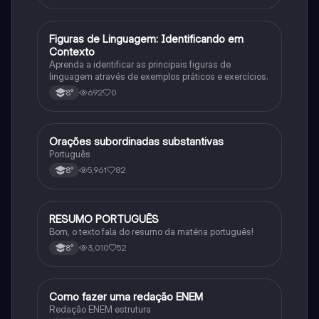
F
Figuras de Linguagem: Identificando em
Português
Contexto
Aprenda a identificar as principais figuras de
linguagem através de exemplos práticos e exercícios.
692
0
8°
Orações subordinadas substantivas
Português
Português
5,961
82
8°
RESUMO PORTUGUÊS
Português
Bom, o texto fala do resumo da matéria português!
3,010
52
8°
Como fazer uma redação ENEM
Português
Redação ENEM estrutura