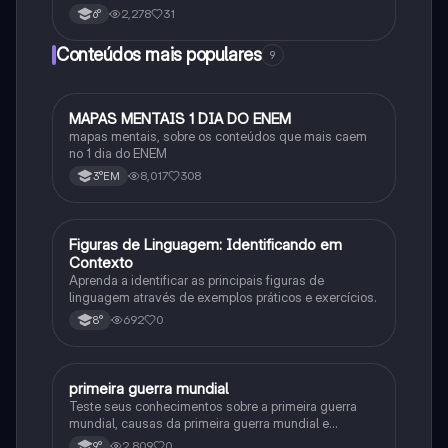
2,278
31
6°
Conteúdos mais populares
9
MAPAS MENTAIS 1 DIA DO ENEM
Português
mapas mentais, sobre os conteúdos que mais caem
no 1 dia do ENEM
8,017
308
3°EM
F
Figuras de Linguagem: Identificando em
Português
Contexto
Aprenda a identificar as principais figuras de
linguagem através de exemplos práticos e exercícios.
692
0
8°
primeira guerra mundial
História
Teste seus conhecimentos sobre a primeira guerra
mundial, causas da primeira guerra mundial e
consequências da Primeira Guerra Mundial, fases da
2,809
0
9°