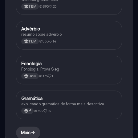
895
25
1°EM
Advérbio
Português
resumo sobre advérbio
533
14
1°EM
Fonologia
Português
Fonologia, Prova Sieg
175
1
Univ.
Gramática
Português
explicando gramática de forma mais descritiva
722
13
6°
Mais