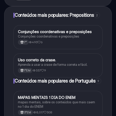
Conteúdos mais populares: Prepositions
2
Conjunções coordenativas e preposições
Português
Conjunções coordenativas e preposições
493
6
7°
Uso correto da crase.
Português
Aprenda a usar a crase de forma correta e fácil.
337
9
1°EM
Conteúdos mais populares de Português
9
MAPAS MENTAIS 1 DIA DO ENEM
Português
mapas mentais, sobre os conteúdos que mais caem
no 1 dia do ENEM
8,017
308
3°EM