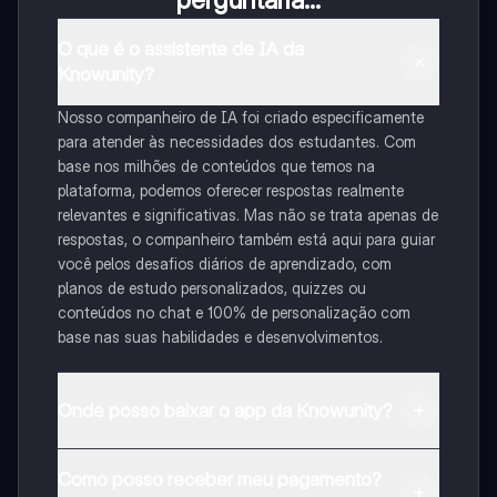
O que é o assistente de IA da
Knowunity?
Nosso companheiro de IA foi criado especificamente
para atender às necessidades dos estudantes. Com
base nos milhões de conteúdos que temos na
plataforma, podemos oferecer respostas realmente
relevantes e significativas. Mas não se trata apenas de
respostas, o companheiro também está aqui para guiar
você pelos desafios diários de aprendizado, com
planos de estudo personalizados, quizzes ou
conteúdos no chat e 100% de personalização com
base nas suas habilidades e desenvolvimentos.
Onde posso baixar o app da Knowunity?
Pode descarregar a aplicação na Google Play Store e
Como posso receber meu pagamento?
na Apple App Store.