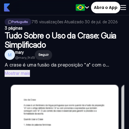
Abra o App
715
visualizações
·
Atualizado
30 de jul. de 2026
·
Português
3 páginas
Tudo Sobre o Uso da Crase: Guia
Simplificado
mary
M
Seguir
@
mary_9rz5l
A crase é uma fusão da preposição "a" com o...
Mostrar mais