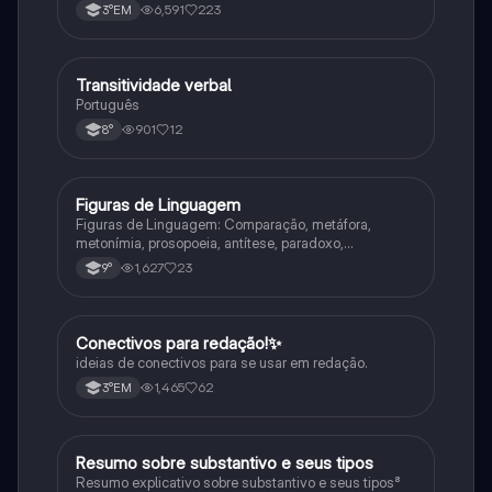
6,591
223
3°EM
Transitividade verbal
Português
Português
901
12
8°
Figuras de Linguagem
Português
Figuras de Linguagem: Comparação, metáfora,
metonímia, prosopoeia, antítese, paradoxo,
eufemismo, hipérbole e onomatopeia
1,627
23
9°
Conectivos para redação!✨
Português
ideias de conectivos para se usar em redação.
1,465
62
3°EM
Resumo sobre substantivo e seus tipos
Português
Resumo explicativo sobre substantivo e seus tipos⁸