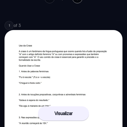
of
3
1
Visualizar