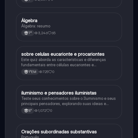
primeira guerra mundial
Álgebra
Matematica
Álgebra: resumo
3,246
65
7°
sobre celulas eucarionte e procariontes
Biologia
Este quiz aborda as características e diferenças
fundamentais entre células eucariontes e
procariontes.
725
0
1°EM
iluminismo e pensadores iluministas
História
Teste seus conhecimentos sobre o Iluminismo e seus
principais pensadores, explorando suas ideias e
impacto histórico.
1,072
0
8°
Orações subordinadas substantivas
Português
Português