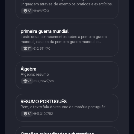
linguagem através de exemplos práticos e exercícios.
692
0
8°
primeira guerra mundial
História
Teste seus conhecimentos sobre a primeira guerra
mundial, causas da primeira guerra mundial e
consequências da Primeira Guerra Mundial, fases da
2,811
0
9°
primeira guerra mundial
Álgebra
Matematica
Álgebra: resumo
3,264
65
7°
RESUMO PORTUGUÊS
Português
Bom, o texto fala do resumo da matéria português!
3,012
52
8°
Português