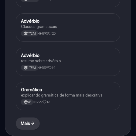
Advérbio
Português
Classes gramaticais
895
25
1°EM
Advérbio
Português
resumo sobre advérbio
539
14
1°EM
Gramática
Português
explicando gramática de forma mais descritiva
722
13
6°
Mais