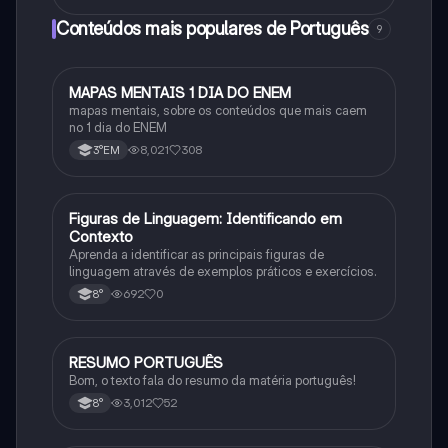
Conteúdos mais populares de Português
9
MAPAS MENTAIS 1 DIA DO ENEM
Português
mapas mentais, sobre os conteúdos que mais caem
no 1 dia do ENEM
8,021
308
3°EM
F
Figuras de Linguagem: Identificando em
Português
Contexto
Aprenda a identificar as principais figuras de
linguagem através de exemplos práticos e exercícios.
692
0
8°
RESUMO PORTUGUÊS
Português
Bom, o texto fala do resumo da matéria português!
3,012
52
8°