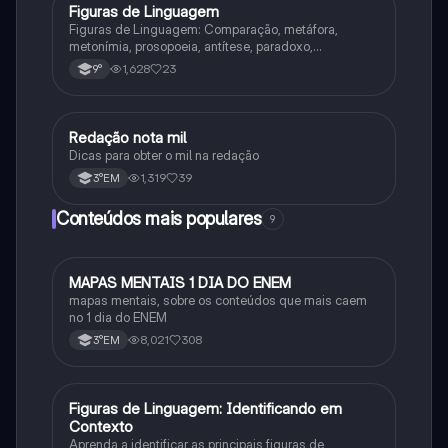
Figuras de Linguagem
Português
Figuras de Linguagem: Comparação, metáfora,
metonímia, prosopoeia, antítese, paradoxo,
eufemismo, hipérbole e onomatopeia
1,628
23
9°
Redação nota mil
Português
Dicas para obter o mil na redação
1,319
39
3°EM
Conteúdos mais populares
9
MAPAS MENTAIS 1 DIA DO ENEM
Português
mapas mentais, sobre os conteúdos que mais caem
no 1 dia do ENEM
8,021
308
3°EM
F
Figuras de Linguagem: Identificando em
Português
Contexto
Aprenda a identificar as principais figuras de