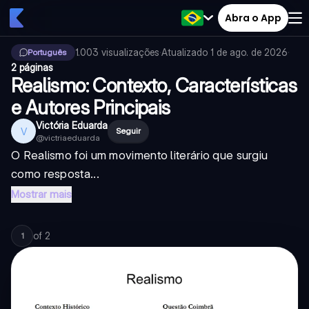
Abra o App
1.003
visualizações
·
Atualizado
1 de ago. de 2026
·
Português
2 páginas
Realismo: Contexto, Características
e Autores Principais
Victória Eduarda
V
Seguir
@
victriaeduarda
O Realismo foi um movimento literário que surgiu
como resposta...
Mostrar mais
of
2
1