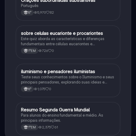
Orações subordinadas substantivas
Português
5,970
82
8°
sobre celulas eucarionte e procariontes
Biologia
Este quiz aborda as características e diferenças
fundamentais entre células eucariontes e
procariontes.
726
0
1°EM
iluminismo e pensadores iluministas
História
Teste seus conhecimentos sobre o Iluminismo e seus
principais pensadores, explorando suas ideias e
impacto histórico.
1,075
0
8°
Resumo Segunda Guerra Mundial
História
Para alunos do ensino fundamental e médio. As
principais informações.
2,375
61
1°EM