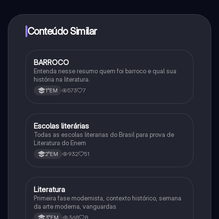
determinadas funcionalidades da aplicação, pode
adquirir o Knowunity Pro.
Conteúdo Similar
BARROCO
Português
Entenda nesse resumo quem foi barroco e qual sua
história na literatura.
573
7
1°EM
Escolas literárias
Português
Todas as escolas literarias do Brasil para prova de
Literatura do Enem
932
51
2°EM
Literatura
Português
Primeira fase modernista, contexto histórico, semana
da arte moderna, vanguardas
368
8
3°EM