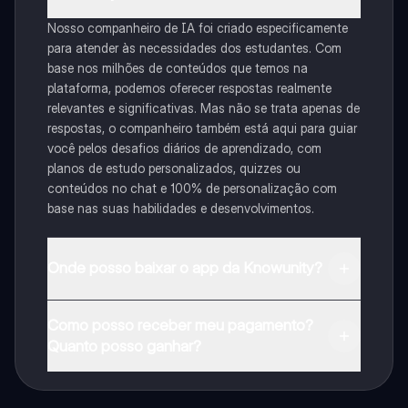
Nosso companheiro de IA foi criado especificamente
para atender às necessidades dos estudantes. Com
base nos milhões de conteúdos que temos na
plataforma, podemos oferecer respostas realmente
relevantes e significativas. Mas não se trata apenas de
respostas, o companheiro também está aqui para guiar
você pelos desafios diários de aprendizado, com
planos de estudo personalizados, quizzes ou
conteúdos no chat e 100% de personalização com
base nas suas habilidades e desenvolvimentos.
Onde posso baixar o app da Knowunity?
Pode descarregar a aplicação na Google Play Store e
Como posso receber meu pagamento?
na Apple App Store.
Quanto posso ganhar?
Sim, tem acesso gratuito ao conteúdo da aplicação e
ao nosso companheiro de IA. Para desbloquear