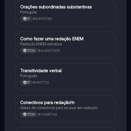
Orações subordinadas substantivas
Português
Português
5,970
82
8°
Como fazer uma redação ENEM
Português
Redação ENEM estrutura
6,600
223
3°EM
Transitividade verbal
Português
Português
907
12
8°
Conectivos para redação!✨
Português
ideias de conectivos para se usar em redação.
1,468
62
3°EM