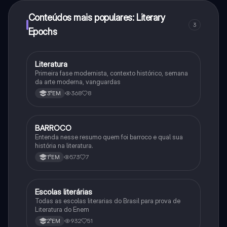
Conteúdos mais populares: Literary
3
Epochs
Literatura
Português
Primeira fase modernista, contexto histórico, semana
da arte moderna, vanguardas
368
8
3°EM
BARROCO
Português
Entenda nesse resumo quem foi barroco e qual sua
história na literatura.
573
7
1°EM
Escolas literárias
Português
Todas as escolas literarias do Brasil para prova de
Literatura do Enem
932
51
2°EM