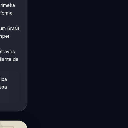
rimeira
 forma
um Brasil
omper
através
diante da
sica
ssa