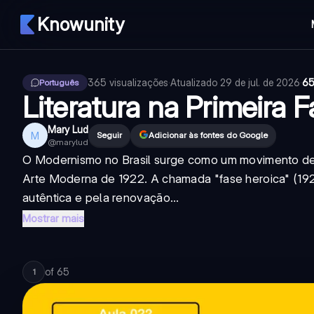
Knowunity
365
visualizações
·
Atualizado
29 de jul. de 2026
·
65
Português
Literatura na Primeira 
Mary Lud
M
Seguir
Adicionar às fontes do Google
@
marylud
O Modernismo no Brasil surge como um movimento de r
Arte Moderna de 1922. A chamada "fase heroica" (192
autêntica e pela renovação...
Mostrar mais
of
65
1