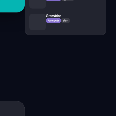
Gramática
Português
6°