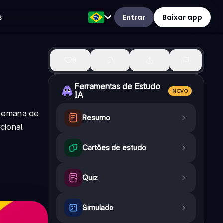
Entrar
Baixar app
s
8
Ferramentas de Estudo
NOVO
IA
 Semana de
Resumo
cional
Cartões de estudo
Quiz
Simulado