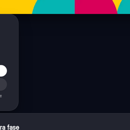
de
ra fase