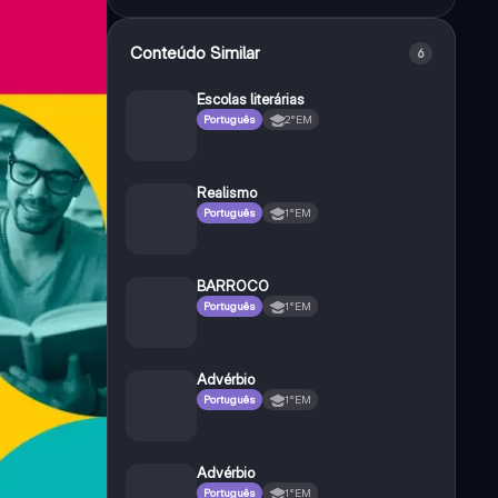
Conteúdo Similar
6
Escolas literárias
Português
2°EM
Realismo
Português
1°EM
BARROCO
Português
1°EM
Advérbio
Português
1°EM
Advérbio
Português
1°EM