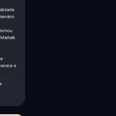
alizada
tenário
etornou
Malfatti
de
casaca e
a