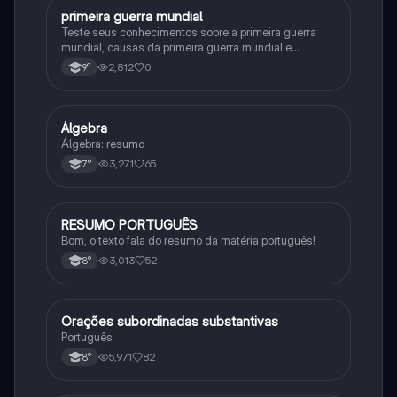
primeira guerra mundial
História
Teste seus conhecimentos sobre a primeira guerra
mundial, causas da primeira guerra mundial e
consequências da Primeira Guerra Mundial, fases da
2,812
0
9°
primeira guerra mundial
Álgebra
Matematica
Álgebra: resumo
3,271
65
7°
RESUMO PORTUGUÊS
Português
Bom, o texto fala do resumo da matéria português!
3,013
52
8°
Orações subordinadas substantivas
Português
Português
5,971
82
8°