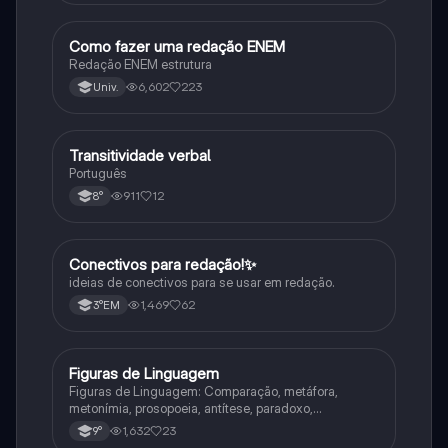
Como fazer uma redação ENEM
Português
Redação ENEM estrutura
6,602
223
Univ.
Transitividade verbal
Português
Português
911
12
8°
Conectivos para redação!✨
Português
ideias de conectivos para se usar em redação.
1,469
62
3°EM
Figuras de Linguagem
Português
Figuras de Linguagem: Comparação, metáfora,
metonímia, prosopoeia, antítese, paradoxo,
eufemismo, hipérbole e onomatopeia
1,632
23
9°