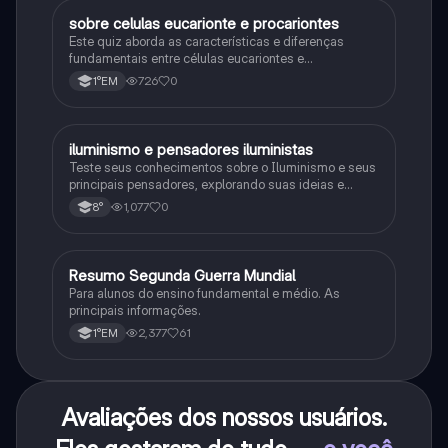
sobre celulas eucarionte e procariontes
Biologia
Este quiz aborda as características e diferenças
fundamentais entre células eucariontes e
procariontes.
726
0
1°EM
iluminismo e pensadores iluministas
História
Teste seus conhecimentos sobre o Iluminismo e seus
principais pensadores, explorando suas ideias e
impacto histórico.
1,077
0
8°
Resumo Segunda Guerra Mundial
História
Para alunos do ensino fundamental e médio. As
principais informações.
2,377
61
1°EM
Avaliações dos nossos usuários.