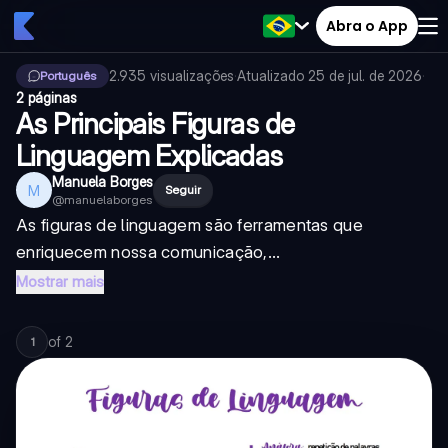
Abra o App
2.935
visualizações
·
Atualizado
25 de jul. de 2026
·
Português
2 páginas
As Principais Figuras de
Linguagem Explicadas
Manuela Borges
M
Seguir
@
manuelaborges
As figuras de linguagem são ferramentas que
enriquecem nossa comunicação,...
Mostrar mais
of
2
1