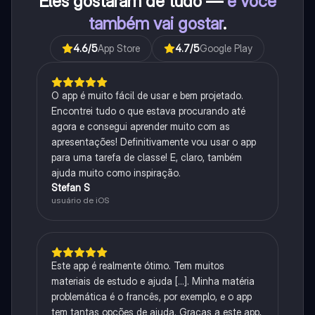
Eles gostaram de tudo —
e você
também vai gostar
.
4.6
/5
App Store
4.7
/5
Google Play
O app é muito fácil de usar e bem projetado.
Encontrei tudo o que estava procurando até
agora e consegui aprender muito com as
apresentações! Definitivamente vou usar o app
para uma tarefa de classe! E, claro, também
ajuda muito como inspiração.
Stefan S
usuário de iOS
Este app é realmente ótimo. Tem muitos
materiais de estudo e ajuda [...]. Minha matéria
problemática é o francês, por exemplo, e o app
tem tantas opções de ajuda. Graças a este app,