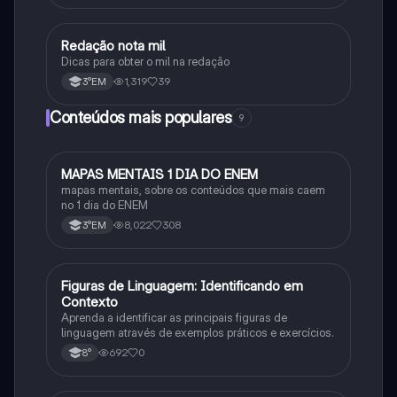
Redação nota mil
Português
Dicas para obter o mil na redação
1,319
39
3°EM
Conteúdos mais populares
9
MAPAS MENTAIS 1 DIA DO ENEM
Português
mapas mentais, sobre os conteúdos que mais caem
no 1 dia do ENEM
8,022
308
3°EM
F
Figuras de Linguagem: Identificando em
Português
Contexto
Aprenda a identificar as principais figuras de
linguagem através de exemplos práticos e exercícios.
692
0
8°