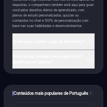
respostas, o companheiro também está aqui para guiar
você pelos desafios diários de aprendizado, com
planos de estudo personalizados, quizzes ou
conteúdos no chat e 100% de personalização com
base nas suas habilidades e desenvolvimentos.
Onde posso baixar o app da Knowunity?
Pode descarregar a aplicação na Google Play Store e
Como posso receber meu pagamento?
na Apple App Store.
Quanto posso ganhar?
Sim, tem acesso gratuito ao conteúdo da aplicação e
ao nosso companheiro de IA. Para desbloquear
determinadas funcionalidades da aplicação, pode
adquirir o Knowunity Pro.
Conteúdos mais populares de Português
9