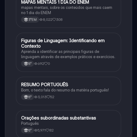
MAPAS MENTAIS 1 DIA DO ENEM
Português
mapas mentais, sobre os conteúdos que mais caem
no 1 dia do ENEM
8,022
308
3°EM
F
Figuras de Linguagem: Identificando em
Português
Contexto
Aprenda a identificar as principais figuras de
linguagem através de exemplos práticos e exercícios.
692
0
8°
RESUMO PORTUGUÊS
Português
Bom, o texto fala do resumo da matéria português!
3,013
52
8°
Orações subordinadas substantivas
Português
Português
5,971
82
8°