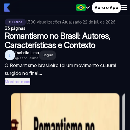
Abra o App
1.300
visualizações
·
Atualizado
22 de jul. de 2026
·
Outros
33 páginas
Romantismo no Brasil: Autores,
Características e Contexto
Isabella Lima
I
Seguir
@
isabellalima
O Romantismo brasileiro foi um movimento cultural
surgido no final...
Mostrar mais