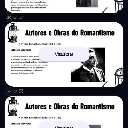
of
33
26
Visualizar
of
33
27