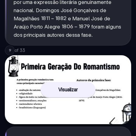
por uma expressão literária genuinamente
nacional. Domingos José Gonçalves de
1811-
1811
−
1882
Magalhães
e Manuel José de
1882
1806-
1806
−
1879
Araújo Porto Alegre
foram alguns
1879
dos principais autores dessa fase.
of
33
9
Visualizar