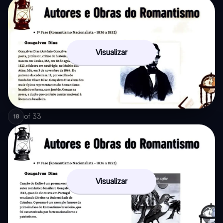
Visualizar
of
33
18
Visualizar