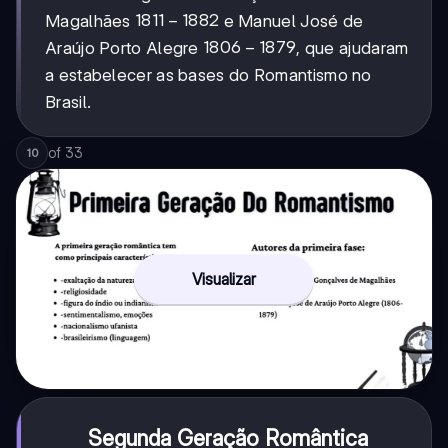
1811-
1811
−
1882
Magalhães
e Manuel José de
1882
1806-
1806
−
1879
Araújo Porto Alegre
, que ajudaram
1879
a estabelecer as bases do Romantismo no
Brasil.
of
33
10
Visualizar
Segunda Geração Romântica