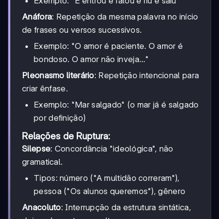
Exemplo: "E entrou e falou e riu e saiu"
Anáfora
: Repetição da mesma palavra no início
de frases ou versos sucessivos.
Exemplo: "O amor é paciente. O amor é
bondoso. O amor não inveja..."
Pleonasmo literário
: Repetição intencional para
criar ênfase.
Exemplo: "Mar salgado" (o mar já é salgado
por definição)
Relações de Ruptura:
Silepse
: Concordância "ideológica", não
gramatical.
Tipos: número ("A multidão correram"),
pessoa ("Os alunos queremos"), gênero
Anacoluto
: Interrupção da estrutura sintática,