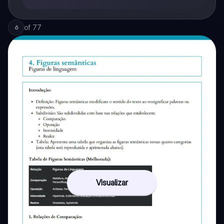
of
77
6
Visualizar