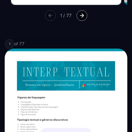
1
/
77
of
77
1