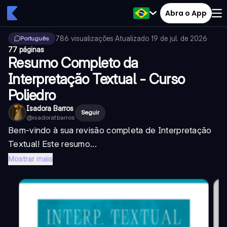
Abra o App
786
visualizações
·
Atualizado
19 de jul. de 2026
·
Português
77 páginas
Resumo Completo da
Interpretação Textual - Curso
Poliedro
Isadora Barros
Seguir
@
isadoraf.barros
Bem-vindo à sua revisão completa de Interpretação
Textual! Este resumo...
Mostrar mais