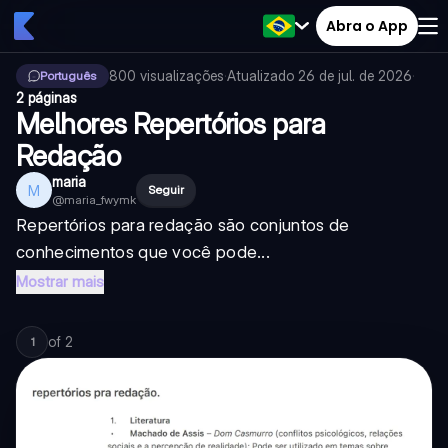
Abra o App
800
visualizações
·
Atualizado
26 de jul. de 2026
·
Português
2 páginas
Melhores Repertórios para
Redação
maria
M
Seguir
@
maria_fwymk
Repertórios para redação são conjuntos de
conhecimentos que você pode...
Mostrar mais
of
2
1