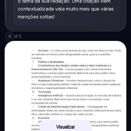
o tema da sua redação. Uma citação bem
contextualizada vale muito mais que várias
menções soltas!
of
2
2
Visualizar