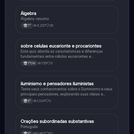
Álgebra
Matematica
Álgebra: resumo
3,237
65
7°
sobre celulas eucarionte e procariontes
Biologia
Este quiz aborda as características e diferenças
fundamentais entre células eucariontes e
procariontes.
725
0
1°EM
iluminismo e pensadores iluministas
História
Teste seus conhecimentos sobre o Iluminismo e seus
principais pensadores, explorando suas ideias e
impacto histórico.
1,069
0
8°
Orações subordinadas substantivas
Português
Português
5,957
82
8°