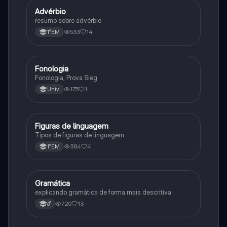
Advérbio
Português
resumo sobre advérbio
533
14
1°EM
Fonologia
Português
Fonologia, Prova Sieg
175
1
Univ.
Figuras de linguagem
Português
Tipos de figuras de linguagem
384
4
1°EM
Gramática
Português
explicando gramática de forma mais descritiva
720
13
6°