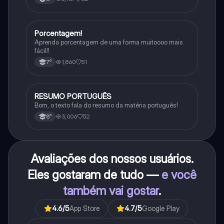
Porcentagem!
Matematica
Aprenda porcentagem de uma forma muitoooo mais
fácil!!
1,860
51
7°
RESUMO PORTUGUÊS
Português
Bom, o texto fala do resumo da matéria português!
3,006
52
8°
Avaliações dos nossos usuários.
Eles gostaram de tudo —
e você
também vai gostar
.
4.6
/5
App Store
4.7
/5
Google Play