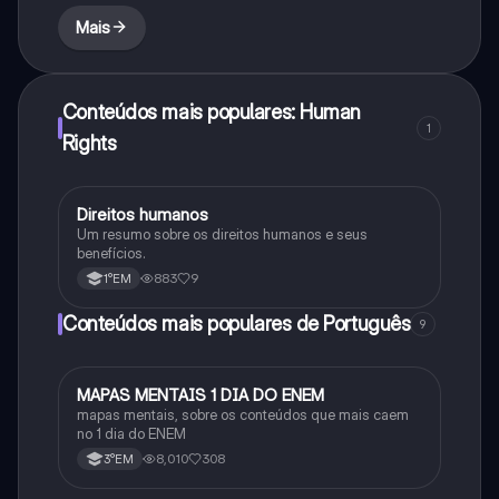
Mais
Conteúdos mais populares: Human
1
Rights
Direitos humanos
Português
Um resumo sobre os direitos humanos e seus
benefícios.
883
9
1°EM
Conteúdos mais populares de Português
9
MAPAS MENTAIS 1 DIA DO ENEM
Português
mapas mentais, sobre os conteúdos que mais caem
no 1 dia do ENEM
8,010
308
3°EM