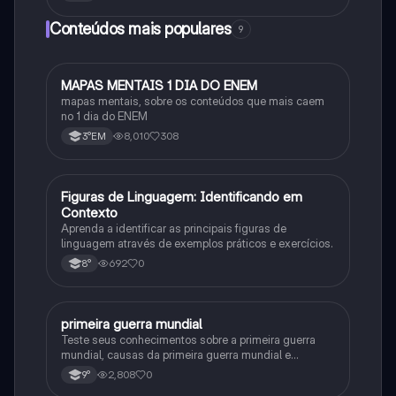
Conteúdos mais populares
9
MAPAS MENTAIS 1 DIA DO ENEM
Português
mapas mentais, sobre os conteúdos que mais caem
no 1 dia do ENEM
8,010
308
3°EM
F
Figuras de Linguagem: Identificando em
Português
Contexto
Aprenda a identificar as principais figuras de
linguagem através de exemplos práticos e exercícios.
692
0
8°
primeira guerra mundial
História
Teste seus conhecimentos sobre a primeira guerra
mundial, causas da primeira guerra mundial e
consequências da Primeira Guerra Mundial, fases da
2,808
0
9°
primeira guerra mundial