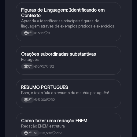
F
Figuras de Linguagem: Identificando em
Português
Contexto
Aprenda a identificar as principais figuras de
linguagem através de exemplos práticos e exercícios.
692
0
8°
Orações subordinadas substantivas
Português
Português
5,957
82
8°
RESUMO PORTUGUÊS
Português
Bom, o texto fala do resumo da matéria português!
3,006
52
8°
Como fazer uma redação ENEM
Português
Redação ENEM estrutura
6,586
223
3°EM