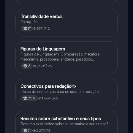
Transitividade verbal
Português
Português
897
12
8°
Figuras de Linguagem
Português
Figuras de Linguagem: Comparação, metáfora,
metonímia, prosopoeia, antítese, paradoxo,
eufemismo, hipérbole e onomatopeia
1,621
23
9°
Conectivos para redação!✨
Português
ideias de conectivos para se usar em redação.
1,464
62
3°EM
Resumo sobre substantivo e seus tipos
Português
Resumo explicativo sobre substantivo e seus tipos⁸
2,275
31
6°