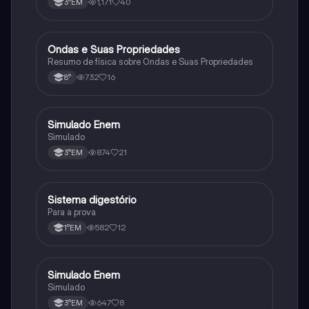
1,171
40
3°EM
Ondas e Suas Propriedades
Ciência
Resumo de física sobre Ondas e Suas Propriedades
732
16
8°
Simulado Enem
Outros
Simulado
874
21
3°EM
Sistema digestório
Outros
Para a prova
582
12
1°EM
Simulado Enem
Outros
Simulado
647
8
3°EM