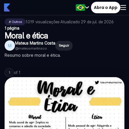
Abra o App
1.019
visualizações
·
Atualizado
29 de jul. de 2026
·
Outros
1 página
Moral e ética
Mateus Martins Costa
M
Seguir
@
mateusmartinsco
Resumo sobre moral e ética.
of
1
1