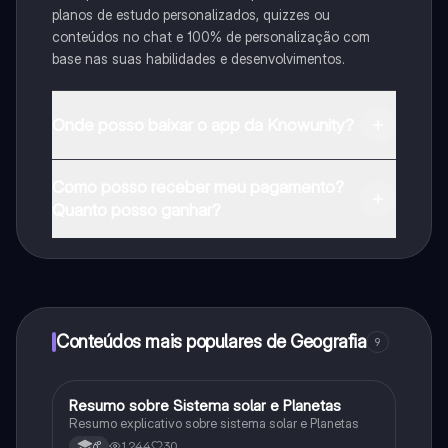
planos de estudo personalizados, quizzes ou
conteúdos no chat e 100% de personalização com
base nas suas habilidades e desenvolvimentos.
Onde posso baixar o app da Knowunity?
Pode descarregar a aplicação na Google Play Store e
Como posso receber meu pagamento?
na Apple App Store.
Quanto posso ganhar?
Sim, tem acesso gratuito ao conteúdo da aplicação e
ao nosso companheiro de IA. Para desbloquear
determinadas funcionalidades da aplicação, pode
adquirir o Knowunity Pro.
Conteúdos mais populares de Geografia
9
Resumo sobre Sistema solar e Planetas
Geografia
Resumo explicativo sobre sistema solar e Planetas
1,244
30
6°