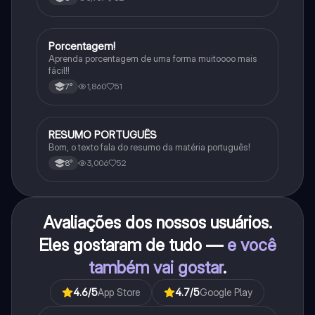
Porcentagem!
Matematica
Aprenda porcentagem de uma forma muitoooo mais
fácil!!
1,860
51
7°
RESUMO PORTUGUÊS
Português
Bom, o texto fala do resumo da matéria português!
3,006
52
8°
Avaliações dos nossos usuários.
Eles gostaram de tudo —
e você
também vai gostar
.
4.6
/5
App Store
4.7
/5
Google Play