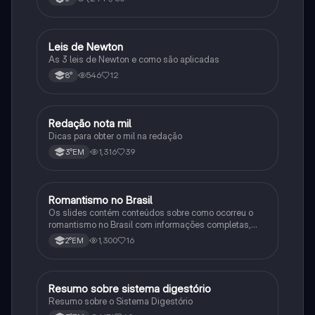
Leis de Newton
Outros
As 3 leis de Newton e como são aplicadas
546
12
8°
Redação nota mil
Português
Dicas para obter o mil na redação
1,316
39
3°EM
Romantismo no Brasil
Outros
Os slides contém conteúdos sobre como ocorreu o
romantismo no Brasil com informações completas,
sobre autores, características, contexto entre outro
1,300
16
2°EM
Resumo sobre sistema digestório
Biologia
Resumo sobre o Sistema Digestório