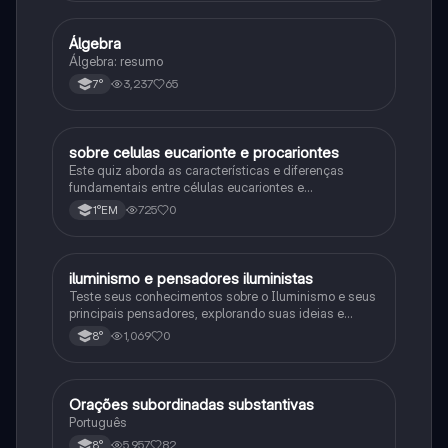
Álgebra
Matematica
Álgebra: resumo
3,237
65
7°
sobre celulas eucarionte e procariontes
Biologia
Este quiz aborda as características e diferenças
fundamentais entre células eucariontes e
procariontes.
725
0
1°EM
iluminismo e pensadores iluministas
História
Teste seus conhecimentos sobre o Iluminismo e seus
principais pensadores, explorando suas ideias e
impacto histórico.
1,069
0
8°
Orações subordinadas substantivas
Português
Português
5,957
82
8°