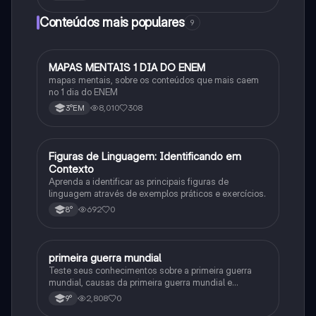
Conteúdos mais populares
9
MAPAS MENTAIS 1 DIA DO ENEM
Português
mapas mentais, sobre os conteúdos que mais caem
no 1 dia do ENEM
8,010
308
3°EM
F
Figuras de Linguagem: Identificando em
Português
Contexto
Aprenda a identificar as principais figuras de
linguagem através de exemplos práticos e exercícios.
692
0
8°
primeira guerra mundial
História
Teste seus conhecimentos sobre a primeira guerra
mundial, causas da primeira guerra mundial e
consequências da Primeira Guerra Mundial, fases da
2,808
0
9°
primeira guerra mundial