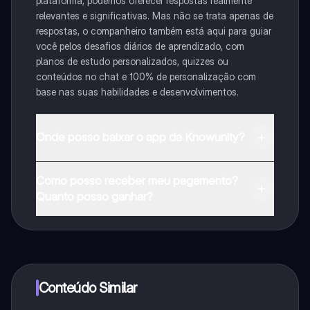
plataforma, podemos oferecer respostas realmente
relevantes e significativas. Mas não se trata apenas de
respostas, o companheiro também está aqui para guiar
você pelos desafios diários de aprendizado, com
planos de estudo personalizados, quizzes ou
conteúdos no chat e 100% de personalização com
base nas suas habilidades e desenvolvimentos.
Onde posso baixar o app da Knowunity?
Pode descarregar a aplicação na Google Play Store e
Como posso receber meu pagamento?
na Apple App Store.
Quanto posso ganhar?
Sim, tem acesso gratuito ao conteúdo da aplicação e
ao nosso companheiro de IA. Para desbloquear
determinadas funcionalidades da aplicação, pode
adquirir o Knowunity Pro.
Conteúdo Similar