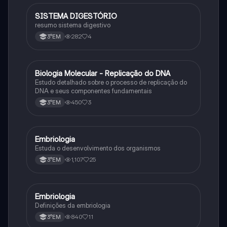
SISTEMA DIGESTÓRIO
Biologia
resumo sistema digestivo
282
4
3°EM
Biologia Molecular - Replicação do DNA
Ciência
Estudo detalhado sobre o processo de replicação do
DNA e seus componentes fundamentais
450
3
3°EM
Embriologia
Biologia
Estuda o desenvolvimento dos organismos
1,107
25
3°EM
Embriologia
Biologia
Definições da embriologia
840
11
3°EM