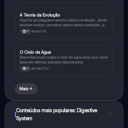
A Teoria da Evolução
Biologia
Aqui fiz um pequeno resumo sobre a evolução , ainda
existem muitos conceitos dentro deste conteúdo , por
isso sempre é bom procurar por mais fontes e
961
8
9°
algumas questões para se resolver e fixar melhor.
O Ciclo da Água
Química
Breve descrição sobre o ciclo da água para usar como
base em demais estudos relacionados.
1,186
21
6°
Mais
Conteúdos mais populares: Digestive
1
System