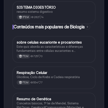
SISTEMA DIGESTÓRIO
Biologia
resumo sistema digestivo
282
4
3°EM
Conteúdos mais populares de Biologia
9
sobre celulas eucarionte e procariontes
Biologia
Este quiz aborda as características e diferenças
fundamentais entre células eucariontes e
procariontes.
725
0
1°EM
Respiração Celular
Biologia
Glicólise, Ciclo de Krebs e Cadeia respiratória
554
7
1°EM
Resumo de Genética
Biologia
Conceitos básicos, 1ª lei de Mendel, Sistema
RH,Dicas, GenéticaXCromossomos (Mutações e