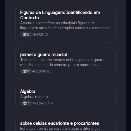
F
Figuras de Linguagem: Identificando em
Português
Contexto
Aprenda a identificar as principais figuras de
linguagem através de exemplos práticos e exercícios.
692
0
8°
primeira guerra mundial
História
Teste seus conhecimentos sobre a primeira guerra
mundial, causas da primeira guerra mundial e
consequências da Primeira Guerra Mundial, fases da
2,809
0
9°
primeira guerra mundial
Álgebra
Matematica
Álgebra: resumo
3,246
65
7°
sobre celulas eucarionte e procariontes
Biologia
Este quiz aborda as características e diferenças