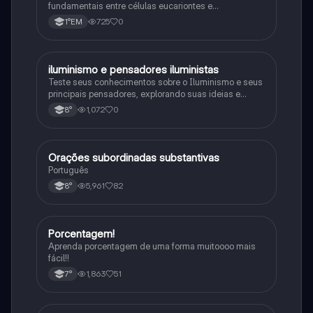
fundamentais entre células eucariontes e
procariontes.
725
0
1°EM
iluminismo e pensadores iluministas
História
Teste seus conhecimentos sobre o Iluminismo e seus
principais pensadores, explorando suas ideias e
impacto histórico.
1,072
0
8°
Orações subordinadas substantivas
Português
Português
5,961
82
8°
Porcentagem!
Matematica
Aprenda porcentagem de uma forma muitoooo mais
fácil!!
1,863
51
7°