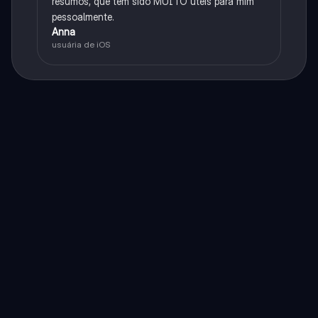
resumos, que têm sido MUITO úteis para mim
pessoalmente.
Anna
usuária de iOS