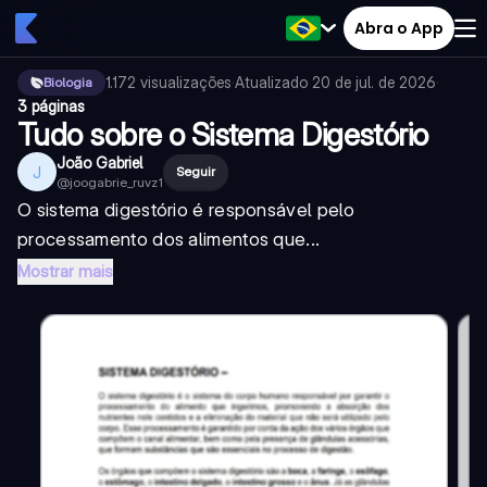
Abra o App
1.172
visualizações
·
Atualizado
20 de jul. de 2026
·
Biologia
3 páginas
Tudo sobre o Sistema Digestório
João Gabriel
J
Seguir
@
joogabrie_ruvz1
O sistema digestório é responsável pelo
processamento dos alimentos que...
Mostrar mais