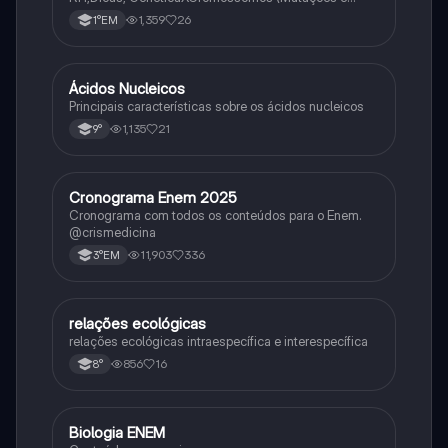
Variações Genéticas).
1,359
26
1°EM
Ácidos Nucleicos
Biologia
Principais características sobre os ácidos nucleicos
1,135
21
9°
Cronograma Enem 2025
Matematica
Cronograma com todos os conteúdos para o Enem.
@crismedicina
11,903
336
3°EM
relações ecológicas
Biologia
relações ecológicas intraespecífica e interespecífica
856
16
8°
Biologia ENEM
Ciência