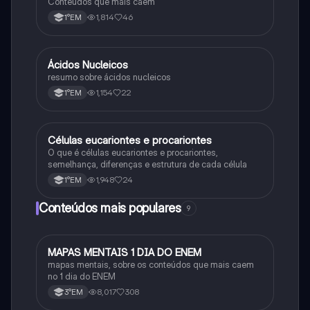
Conteúdos que mais caem
1,814
46
1°EM
Ácidos Nucleicos
Biologia
resumo sobre ácidos nucleicos
1,154
22
1°EM
Células eucariontes e procariontes
Biologia
O que é células eucariontes e procariontes,
semelhança, diferenças e estrutura de cada célula
1,948
24
1°EM
Conteúdos mais populares
9
MAPAS MENTAIS 1 DIA DO ENEM
Português
mapas mentais, sobre os conteúdos que mais caem
no 1 dia do ENEM
8,017
308
3°EM