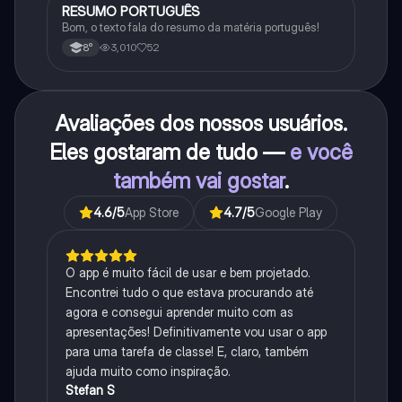
RESUMO PORTUGUÊS
Português
Bom, o texto fala do resumo da matéria português!
3,010
52
8°
Avaliações dos nossos usuários.
Eles gostaram de tudo —
e você
também vai gostar
.
4.6
/5
App Store
4.7
/5
Google Play
O app é muito fácil de usar e bem projetado.
Encontrei tudo o que estava procurando até
agora e consegui aprender muito com as
apresentações! Definitivamente vou usar o app
para uma tarefa de classe! E, claro, também
ajuda muito como inspiração.
Stefan S