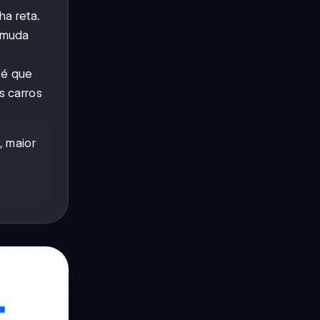
ha reta.
ó muda
 é que
s carros
, maior