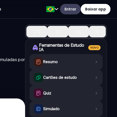
Entrar
Baixar app
s
12
Ferramentas de Estudo
NOVO
IA
ormuladas por
Resumo
Cartões de estudo
Quiz
Simulado