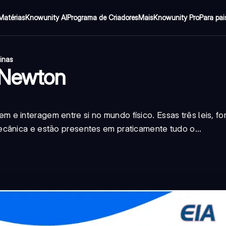
Matérias
Knowunity AI
Programa de Criadores
Mais
Knowunity Pro
Para pai
inas
 Newton
e interagem entre si no mundo físico. Essas três leis, f
cânica e estão presentes em praticamente tudo o...