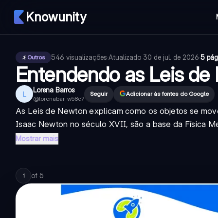
Knowunity
546
visualizações
·
Atualizado
30 de jul. de 2026
·
5 pág
Outros
Entendendo as Leis de
Lorena Barros
L
Seguir
Adicionar às fontes do Google
@
lorenabar_w58c7
As Leis de Newton explicam como os objetos se movem 
Isaac Newton no século XVII, são a base da Física Me
Mostrar mais
of
5
1