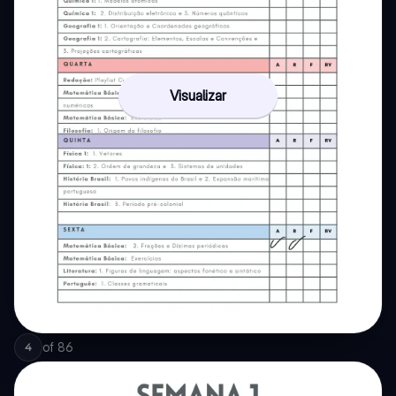
Visualizar
of
86
4