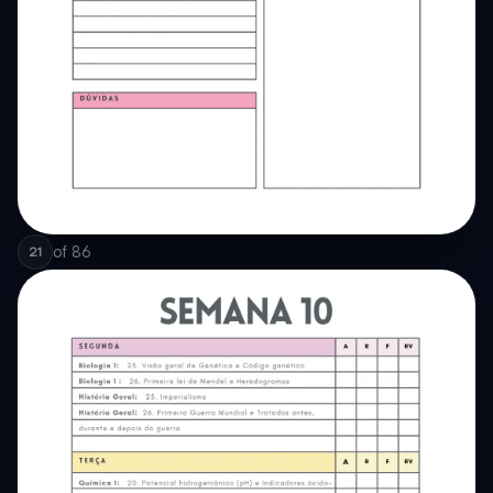
of
86
21