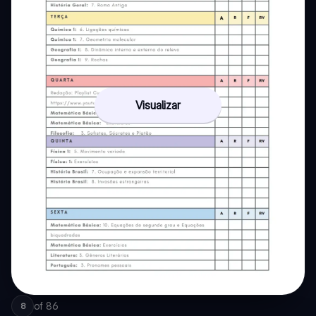
Visualizar
of
86
8