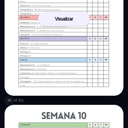
Visualizar
of
86
22