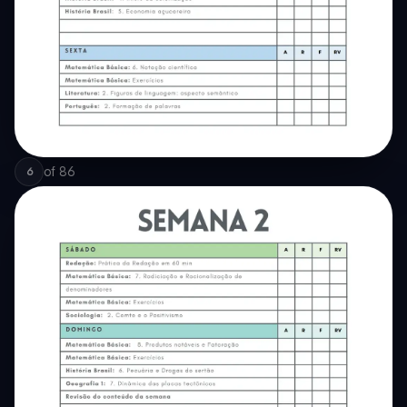
of
86
6