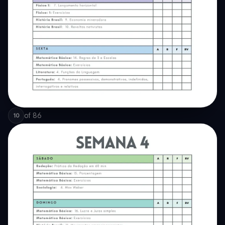
of
86
10