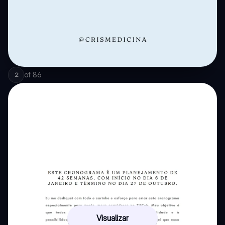
of
86
2
Visualizar