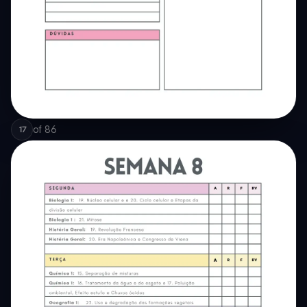
of
86
17