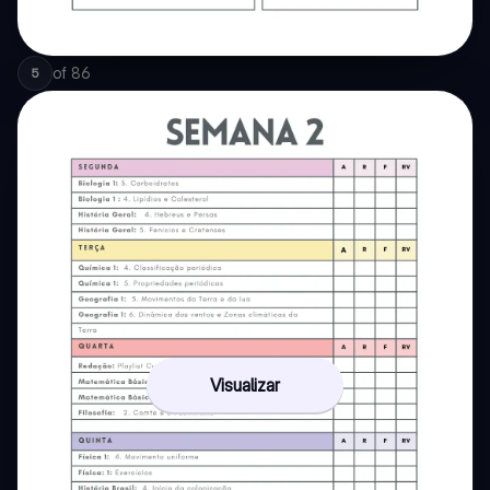
of
86
5
Visualizar