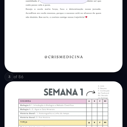
of
86
3