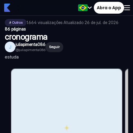
Abra o App
1.664
visualizações
·
Atualizado
26 de jul. de 2026
·
Outros
86 páginas
cronograma
juliapimenta086
J
Seguir
@
juliapimenta086
estuda