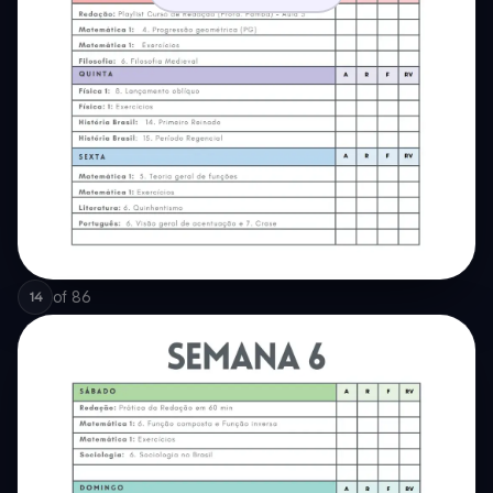
of
86
14