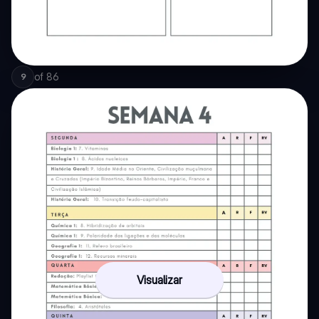
of
86
9
Visualizar