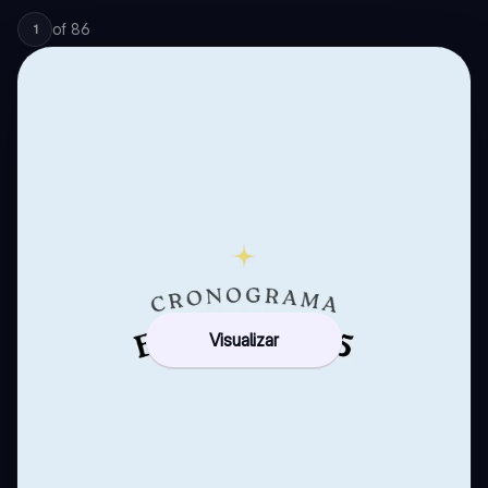
of
86
1
Visualizar