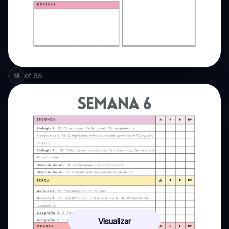
of
86
13
Visualizar