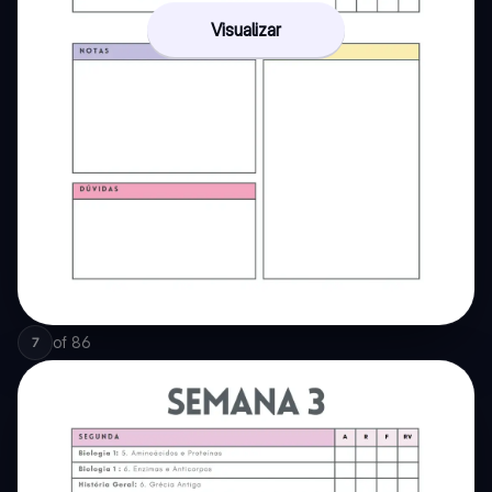
Visualizar
of
86
7