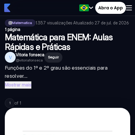
Abra o App
1.357
visualizações
·
Atualizado
27 de jul. de 2026
·
Matematica
1 página
Matemática para ENEM: Aulas
Rápidas e Práticas
Vitoria fonseca
V
Seguir
@
vitoriafonseca
Funções do 1º e 2º grau são essenciais para
resolver...
Mostrar mais
of
1
1