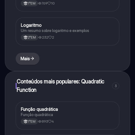
769
10
1°EM
Logaritmo
Matematica
Um resumo sobre logaritmo e exemplos
232
2
2°EM
Mais
Conteúdos mais populares: Quadratic
3
Function
Função quadrática
Matematica
Função quadrática
893
4
1°EM