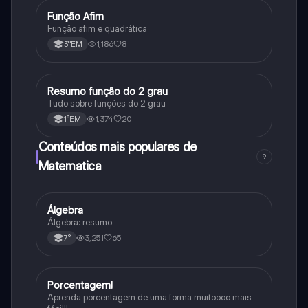
Função Afim
Matematica
Função afim e quadrática
1,186
8
3°EM
Resumo função do 2 grau
Matematica
Tudo sobre funções do 2 grau
1,374
20
1°EM
Conteúdos mais populares de
9
Matematica
Álgebra
Matematica
Álgebra: resumo
3,251
65
7°
Porcentagem!
Matematica
Aprenda porcentagem de uma forma muitoooo mais