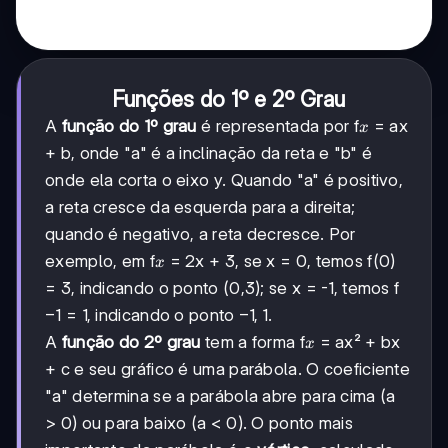
Funções do 1º e 2º Grau
x
A
função do 1º grau
é representada por f
= ax
x
+ b, onde "a" é a inclinação da reta e "b" é
onde ela corta o eixo y. Quando "a" é positivo,
a reta cresce da esquerda para a direita;
quando é negativo, a reta decresce. Por
x
exemplo, em f
= 2x + 3, se x = 0, temos f(0)
x
= 3, indicando o ponto (0,3); se x = -1, temos f
-1
−
1
-1,1
−
1
,
1
= 1, indicando o ponto
.
x
A
função do 2º grau
tem a forma f
= ax² + bx
x
+ c e seu gráfico é uma parábola. O coeficiente
"a" determina se a parábola abre para cima (a
> 0) ou para baixo (a < 0). O ponto mais