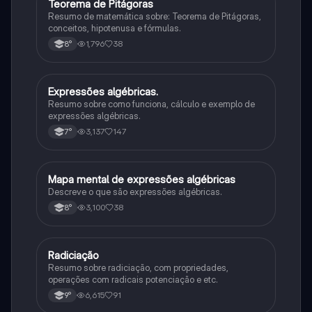
Teorema de Pitágoras
Matematica
Resumo de matemática sobre: Teorema de Pitágoras,
conceitos, hipotenusa e fórmulas.
1,796
38
8°
Expressões algébricas.
Matematica
Resumo sobre como funciona, cálculo e exemplo de
expressões algébricas.
3,137
147
7°
Mapa mental de expressões algébricas
Matematica
Descreve o que são expressões algébricas.
3,100
38
8°
Radiciação
Matematica
Resumo sobre radiciação, com propriedades,
operações com radicais potenciação e etc.
6,615
91
9°