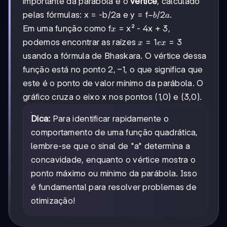
importante da parábola é o
vértice
, calculado
-
−
/2
pelas fórmulas: x = -b/2a e y = f
.
b
a
b/2a
x
Em uma função como f
= x² - 4x + 3,
x
x
=
1
=
3
podemos encontrar as raízes
x
e
x
=
usando a fórmula de Bhaskara. O vértice dessa
1
2,-1
2
,
−
1
função está no ponto
, o que significa que
e
x
este é o ponto de valor mínimo da parábola. O
=
gráfico cruza o eixo x nos pontos (1,0) e (3,0).
3
Dica:
Para identificar rapidamente o
comportamento de uma função quadrática,
lembre-se que o sinal de "a" determina a
concavidade, enquanto o vértice mostra o
ponto máximo ou mínimo da parábola. Isso
é fundamental para resolver problemas de
otimização!