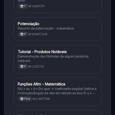
fácil!!
1,868
51
7°
Potenciação
Matematica
Resumo de potenciação - matemática
9,508
208
9°
Tutorial - Produtos Notáveis
Matematica
Demonstração das fórmulas de alguns produtos
notáveis.
1,123
27
9°
Funções Afim - Matemática
Matematica
f(x) = ax + b • Em que: -> coeficiente angular (define a
inclinação/ângulo da reta em relação ao eixo X: u x -
variável: a b → coeficiente linear (valor que corta o
2,397
58
1°EM
eixo y).