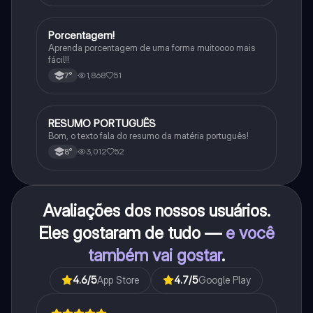
Porcentagem!
Matematica
Aprenda porcentagem de uma forma muitoooo mais
fácil!!
1,868
51
7°
RESUMO PORTUGUÊS
Português
Bom, o texto fala do resumo da matéria português!
3,012
52
8°
Avaliações dos nossos usuários.
Eles gostaram de tudo —
e você
também vai gostar
.
4.6
/5
App Store
4.7
/5
Google Play