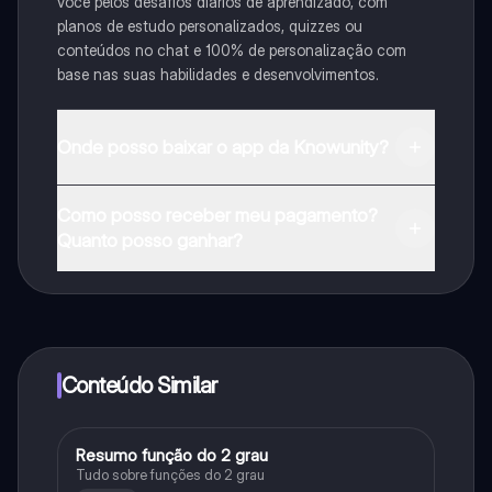
você pelos desafios diários de aprendizado, com
planos de estudo personalizados, quizzes ou
conteúdos no chat e 100% de personalização com
base nas suas habilidades e desenvolvimentos.
Onde posso baixar o app da Knowunity?
Pode descarregar a aplicação na Google Play Store e
Como posso receber meu pagamento?
na Apple App Store.
Quanto posso ganhar?
Sim, tem acesso gratuito ao conteúdo da aplicação e
ao nosso companheiro de IA. Para desbloquear
determinadas funcionalidades da aplicação, pode
adquirir o Knowunity Pro.
Conteúdo Similar
Resumo função do 2 grau
Matematica
Tudo sobre funções do 2 grau