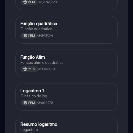
1,374
20
1°EM
Função quadrática
Matematica
Função quadrática
893
4
1°EM
Função Afim
Matematica
Função afim e quadrática
1,186
8
3°EM
Logaritmo 1
Matematica
O básico do log
604
8
1°EM
Resumo logaritmo
Matematica
Logaritmo