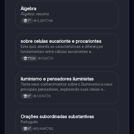
Álgebra
Matematica
Álgebra: resumo
3,251
65
7°
sobre celulas eucarionte e procariontes
Biologia
Este quiz aborda as características e diferenças
fundamentais entre células eucariontes e
procariontes.
726
0
1°EM
iluminismo e pensadores iluministas
História
Teste seus conhecimentos sobre o Iluminismo e seus
principais pensadores, explorando suas ideias e
impacto histórico.
1,074
0
8°
Orações subordinadas substantivas
Português
Português
5,968
82
8°